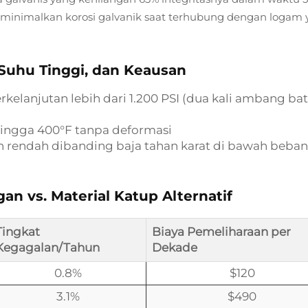
eminimalkan korosi galvanik saat terhubung dengan logam
 Suhu Tinggi, dan Keausan
rkelanjutan lebih dari 1.200 PSI (dua kali ambang ba
 hingga 400°F tanpa deformasi
bih rendah dibanding baja tahan karat di bawah beban
n vs. Material Katup Alternatif
Tingkat
Biaya Pemeliharaan per
Kegagalan/Tahun
Dekade
0.8%
$120
3.1%
$490