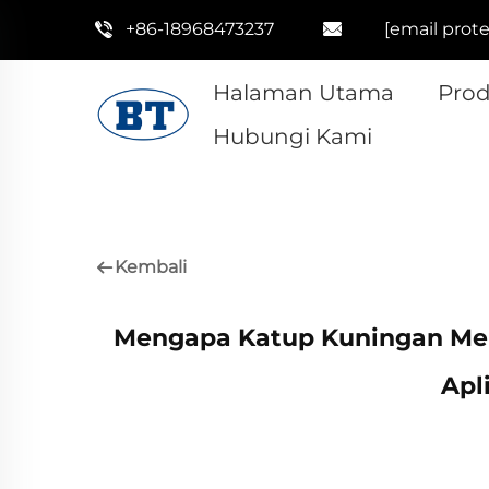
+86-18968473237
[email prot
Halaman Utama
Pro
Hubungi Kami
Kembali
Mengapa Katup Kuningan Men
Apl