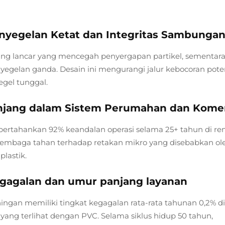
nyegelan Ketat dan Integritas Sambunga
g lancar yang mencegah penyergapan partikel, sementara
gelan ganda. Desain ini mengurangi jalur kebocoran poten
egel tunggal.
anjang dalam Sistem Perumahan dan Komer
rtahankan 92% keandalan operasi selama 25+ tahun di re
-tembaga tahan terhadap retakan mikro yang disebabkan ol
plastik.
egagalan dan umur panjang layanan
gan memiliki tingkat kegagalan rata-rata tahunan 0,2% di
% yang terlihat dengan PVC. Selama siklus hidup 50 tahun,