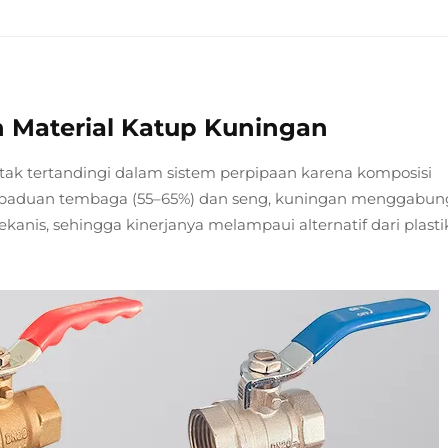
 Material Katup Kuningan
k tertandingi dalam sistem perpipaan karena komposisi
gai paduan tembaga (55–65%) dan seng, kuningan menggabu
nis, sehingga kinerjanya melampaui alternatif dari plasti