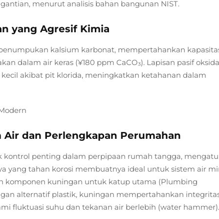
antian, menurut analisis bahan bangunan NIST.
an yang Agresif Kimia
penumpukan kalsium karbonat, mempertahankan kapasita
akan dalam air keras (¥180 ppm CaCO₃). Lapisan pasif oksid
ecil akibat pit klorida, meningkatkan ketahanan dalam
 Modern
Air dan Perlengkapan Perumahan
ik kontrol penting dalam perpipaan rumah tangga, mengatu
fatnya yang tahan korosi membuatnya ideal untuk sistem air m
n komponen kuningan untuk katup utama (Plumbing
ngan alternatif plastik, kuningan mempertahankan integrita
 fluktuasi suhu dan tekanan air berlebih (water hammer)