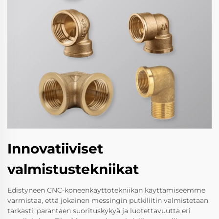
Innovatiiviset
valmistustekniikat
Edistyneen CNC-koneenkäyttötekniikan käyttämiseemme
varmistaa, että jokainen messingin putkiliitin valmistetaan
tarkasti, parantaen suorituskykyä ja luotettavuutta eri