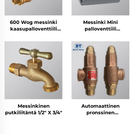
600 Wog messinki
Messinki Mini
kaasupalloventtiili
palloventtiili
KITZ-tyyli
(Kromi/Nikkeli)
Messinkinen
Automaattinen
putkiliitäntä 1/2" X 3/4"
pronssinen
kattilaturvaventtiili -
1/2" - 2" kierteinen
paineenreleventtiili