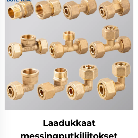
Laadukkaat
messingputkiliitokset