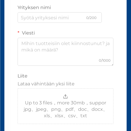
Yrityksen nimi
0/200
Viesti
0/1000
Liite
Lataa vähintään yksi liite
Up to 3 files，more 30mb，suppor
jpg、jpeg、png、pdf、doc、docx、
xls、xlsx、csv、txt