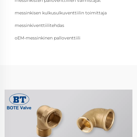
messinkisten palloventtiilien valmistajat
messinkisen kulkusulkuventtiilin toimittaja
messinkiventtiilitehdas
oEM-messinkinen palloventtiili