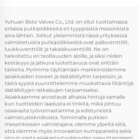
Yuhuan Bote Valves Co., Ltd. on ollut tuottamassa
erilaisia putkipidikkeitä eri tyyppisistä messinkistä
aina lähtien. Jotkut yleisimmistä tässä yrityksessä
valmistetuista putkipidikkeistä ovat palloventtiilit,
luukkuventtiilit ja takaiskuventtiilit. Ne on
tarkoitettu eri teollisuuden aloille, ja siksi niiden
kestävyys ja jatkuva luotettavuus ovat erittäin
tärkeitä. Pyrimme täyttämään markkinoidemme
asiakkaiden toiveet ja räätälöityihin tarpeisiin, ja
tästä syystä suunnittelemme muokattavia liitäntöjä
räätälöityjen ratkaisujen tarjoamiseksi.
Asiakkaamme arvostavat alhaisia hintoja samalla
kun tuotteiden laadusta ei tinkitä, mikä johtuu
osaavasta työvoimastamme ja edistyneistä
valmistustekniikoista. Toimimalla putkien
messinkiosien valmistajana, olemme ylpeitä siitä,
että olemme myös innovaation kumppaneita sekä
sitoutuneita asiakastyytyväisyyden saavuttamiseen.