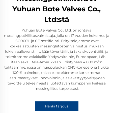
Yuhuan Bote Valves Co.,
Ltd:stä
Yuhuan Bote Valves Co., Ltd. on johtava
messingputkiliitosvalmistaja, jolla on 17 vuoden kokemus ja
ISO9001- ja CE-sertifiointi. Erityisalojamme ovat
korkealaatuisten messingliitosten valmistus, mukaan
lukien palloventtiilit, kääntöventtiilit ja takaiskuventtiilit, ja
toimitamme asiakkaille Yhdysvaltoihin, Eurooppaan, Lähi-
itään sekä Etelä-Amerikkaan. Edistyneen 4 000 m²:n
tehtaamme, jossa on huippuluokan CNC-konepajo ja tiukka
100 % painekoe, takaa tuotteidemme korkeimmat
laatumääräykset. Innovoinnin ja asiakastyytyväisyyden
tavoittelu tekee meistä luotettavan kumppanin kaikissa
messingliitos tarpeissasi.
Hanki tarjous