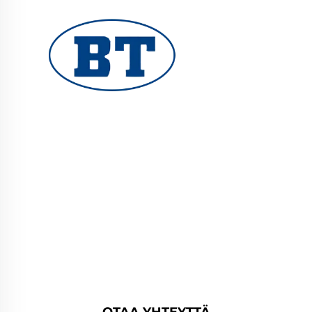
YUHUAN BOTE VALVES CO., LTD. tarjoaa
korkealaatuisia teollisuusventtiileitä öljy-,
kaasu- ja vesijärjestelmiin. Kestävät,
korroosionkestävät suunnittelut takaavat
luotettavan suorituskyvyn. Yleisesti käytetty
maailmanlaajuisesti. Pyydä tarjous tänään.