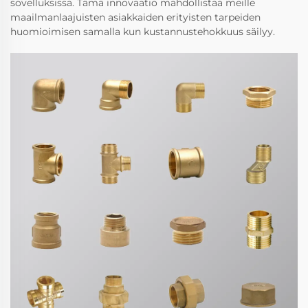
sovelluksissa. Tämä innovaatio mahdollistaa meille
maailmanlaajuisten asiakkaiden erityisten tarpeiden
huomioimisen samalla kun kustannustehokkuus säilyy.