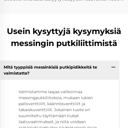
Usein kysyttyjä kysymyksiä
messingin putkiliittimistä
Mitä tyyppisiä messinkisiä putkipidikkeitä te
valmistatte?
Valmistamme laajaa valikoimaa
messingputkiliitoksia, mukaan lukien
palloventtiilit, käännösventtiilit ja
takaiskuventtiilit. Jokainen tuote on
suunniteltu täyttämään tiukat
laatuvaatimukset, ja niitä voidaan
räätälöidä tiettyihin käyttötarkoituksiin.