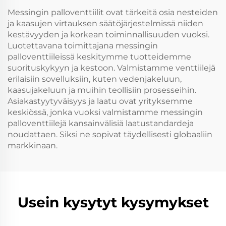
nesteenvirran
Messingin palloventtiilit ovat tärkeitä osia nesteiden
ohjaukseen
ja kaasujen virtauksen säätöjärjestelmissä niiden
kestävyyden ja korkean toiminnallisuuden vuoksi.
Luotettavana toimittajana messingin
palloventtiileissä keskitymme tuotteidemme
suorituskykyyn ja kestoon. Valmistamme venttiilejä
erilaisiin sovelluksiin, kuten vedenjakeluun,
kaasujakeluun ja muihin teollisiin prosesseihin.
Asiakastyytyväisyys ja laatu ovat yrityksemme
keskiössä, jonka vuoksi valmistamme messingin
palloventtiilejä kansainvälisiä laatustandardeja
noudattaen. Siksi ne sopivat täydellisesti globaaliin
markkinaan.
Usein kysytyt kysymykset