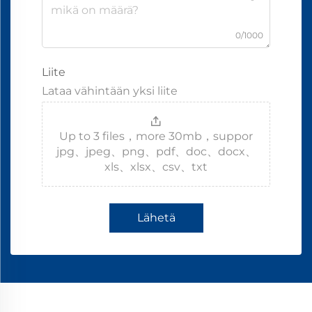
0/1000
Liite
Lataa vähintään yksi liite
Up to 3 files，more 30mb，suppor
jpg、jpeg、png、pdf、doc、docx、
xls、xlsx、csv、txt
Lähetä