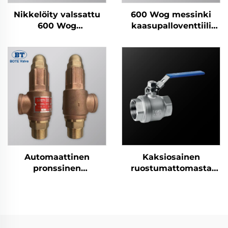
Nikkelöity valssattu
600 Wog messinki
600 Wog
kaasupalloventtiili
messinkikierrekpalloventtiili
KITZ-tyyli
Automaattinen
Kaksiosainen
pronssinen
ruostumattomasta
kattilaturvaventtiili -
teräksestä
1/2" - 2" kierteinen
palloventtiili (304/316)
paineenreleventtiili
- 1/4" - 4" kierteinen,
CE-sertifioitu
teolliseen