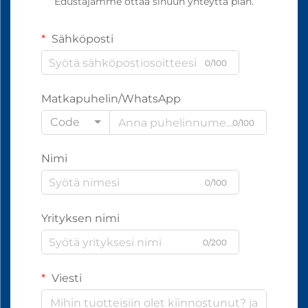
Edustajamme ottaa sinuun yhteyttä pian.
Sähköposti
0/100
Matkapuhelin/WhatsApp
Code
0/100
Nimi
0/100
Yrityksen nimi
0/200
Viesti