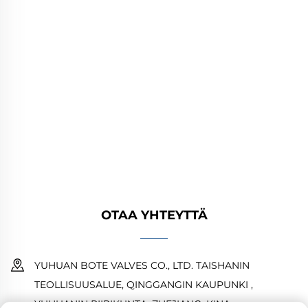
YUHUAN BOTE VALVES CO., LTD. tarjoaa
korkealaatuisia teollisuusventtiileitä öljy-,
kaasu- ja vesijärjestelmiin. Kestävät,
korroosionkestävät suunnittelut takaavat
luotettavan suorituskyvyn. Yleisesti käytetty
maailmanlaajuisesti. Pyydä tarjous tänään.
OTAA YHTEYTTÄ
YUHUAN BOTE VALVES CO., LTD. TAISHANIN
TEOLLISUUSALUE, QINGGANGIN KAUPUNKI ,
YUHUANIN PIIRIKUNTA ,ZHEJIANG ,KINA