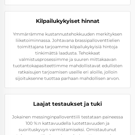
Kilpailukykyiset hinnat
Ymmärrämme kustannustehokkuuden merkityksen
liiketoiminnassa. Johtavana brassipalloventtielien
toimittajana tarjoamme kilpailukykyisiä hintoja
tinkimättä laadusta. Tehokkaat
valmistusprosessimme ja suuren mittakaavan
tuotantokapasiteettimme mahdollistavat edullisten
ratkaisujen tarjoamisen useille eri aloille, jolloin
sijoituksenne tuottaa parhaan mahdollisen arvon.
Laajat testaukset ja tuki
Jokainen messinginpalloventtiili testataan paineessa
100 %:n kattavuudella luotettavuuden ja
suorituskyvyn varmistamiseksi. Omistautunut