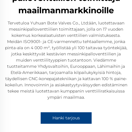
maailmanmarkkinoille
Tervetuloa Yuhuan Bote Valves Co., Ltd:ään, luotettavaan
messinki­pallo­venttiilien toimittajaan, jolla on 17 vuoden
kokemus korkealaatuisten venttiilien valmistuksesta.
Meidän ISO9001- ja CE-varmennettu tehtaallemme, jonka
pinta-ala on 4 000 m², työllistää yli 100 taitavaa työntekijää,
jotka keskittyvät kestävien messinki­pallo­venttiilien ja
muiden venttiilityyppien tuotantoon. Viedämme
tuotteitamme Yhdysvaltoihin, Eurooppaan, Lähi­maihin ja
Etelä-Amerikkaan, tarjoamalla kilpailukykyisiä hintoja,
täydellisen CNC-konepajatekniikan ja kattavan 100 % paine­
kokeilun. Innovoinnin ja asiakastyytyväisyyden edistäminen
tekee meistä luotettavan kumppanin venttiili­ratkaisuissa
ympäri maailmaa.
Hanki tarjous