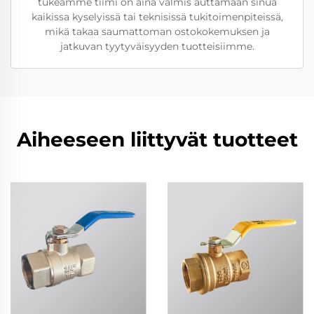
tukeamme tiimi on aina valmis auttamaan sinua
kaikissa kyselyissä tai teknisissä tukitoimenpiteissä,
mikä takaa saumattoman ostokokemuksen ja
jatkuvan tyytyväisyyden tuotteisiimme.
Aiheeseen liittyvät tuotteet