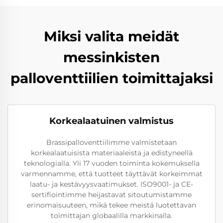
Miksi valita meidät
messinkisten
palloventtiilien toimittajaksi
Korkealaatuinen valmistus
Brassipalloventtiilimme valmistetaan
korkealaatuisista materiaaleista ja edistyneellä
teknologialla. Yli 17 vuoden toiminta kokemuksella
varmennamme, että tuotteet täyttävät korkeimmat
laatu- ja kestävyysvaatimukset. ISO9001- ja CE-
sertifiointimme heijastavat sitoutumistamme
erinomaisuuteen, mikä tekee meistä luotettavan
toimittajan globaalilla markkinalla.