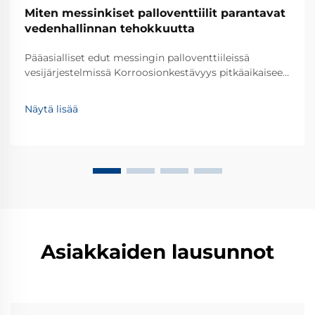
Miten messinkiset palloventtiilit parantavat
vedenhallinnan tehokkuutta
Pääasialliset edut messingin palloventtiileissä
vesijärjestelmissä Korroosionkestävyys pitkäaikaiseen
luotettavuuteen Messingin palloventtiilit kestävät
hyvin korroosiota, mikä tekee niistä erinomaisia
Näytä lisää
valintoja vesijärjestelmiin, joiden tulisi kestää vuosia.
Messinki itse on perustasi...
Asiakkaiden lausunnot