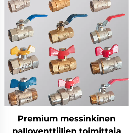
Premium messinkinen
palloventtiilien toimittaja