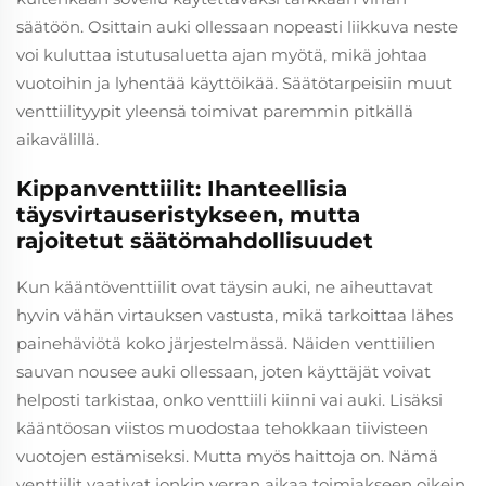
säätöön. Osittain auki ollessaan nopeasti liikkuva neste
voi kuluttaa istutusaluetta ajan myötä, mikä johtaa
vuotoihin ja lyhentää käyttöikää. Säätötarpeisiin muut
venttiilityypit yleensä toimivat paremmin pitkällä
aikavälillä.
Kippanventtiilit: Ihanteellisia
täysvirtauseristykseen, mutta
rajoitetut säätömahdollisuudet
Kun kääntöventtiilit ovat täysin auki, ne aiheuttavat
hyvin vähän virtauksen vastusta, mikä tarkoittaa lähes
painehäviötä koko järjestelmässä. Näiden venttiilien
sauvan nousee auki ollessaan, joten käyttäjät voivat
helposti tarkistaa, onko venttiili kiinni vai auki. Lisäksi
kääntöosan viistos muodostaa tehokkaan tiivisteen
vuotojen estämiseksi. Mutta myös haittoja on. Nämä
venttiilit vaativat jonkin verran aikaa toimiakseen oikein,