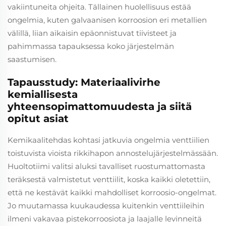
vakiintuneita ohjeita. Tällainen huolellisuus estää
ongelmia, kuten galvaanisen korroosion eri metallien
välillä, liian aikaisin epäonnistuvat tiivisteet ja
pahimmassa tapauksessa koko järjestelmän
saastumisen.
Tapausstudy: Materiaalivirhe
kemiallisesta
yhteensopimattomuudesta ja siitä
opitut asiat
Kemikaalitehdas kohtasi jatkuvia ongelmia venttiilien
toistuvista vioista rikkihapon annostelujärjestelmässään.
Huoltotiimi valitsi aluksi tavalliset ruostumattomasta
teräksestä valmistetut venttiilit, koska kaikki oletettiin,
että ne kestävät kaikki mahdolliset korroosio-ongelmat.
Jo muutamassa kuukaudessa kuitenkin venttiileihin
ilmeni vakavaa pistekorroosiota ja laajalle levinneitä