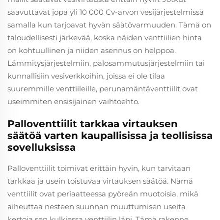
saavuttavat jopa yli 10 000 Cv-arvon vesijärjestelmissä
samalla kun tarjoavat hyvän säätövarmuuden. Tämä on
taloudellisesti järkevää, koska näiden venttiilien hinta
on kohtuullinen ja niiden asennus on helppoa.
Lämmitysjärjestelmiin, palosammutusjärjestelmiin tai
kunnallisiin vesiverkkoihin, joissa ei ole tilaa
suuremmille venttiileille, perunamäntäventtiilit ovat
useimmiten ensisijainen vaihtoehto.
Palloventtiilit tarkkaa virtauksen
säätöä varten kaupallisissa ja teollisissa
sovelluksissa
Palloventtiilit toimivat erittäin hyvin, kun tarvitaan
tarkkaa ja usein toistuvaa virtauksen säätöä. Nämä
venttiilit ovat periaatteessa pyöreän muotoisia, mikä
aiheuttaa nesteen suunnan muuttumisen useita
kertoja sen kulkiessa venttiilin läpi. Tämä rakenne