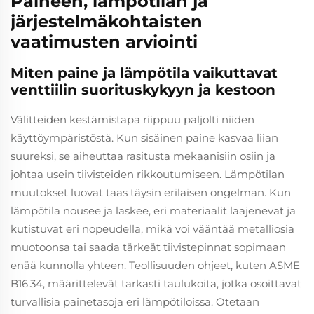
Paineen, lämpötilan ja
järjestelmäkohtaisten
vaatimusten arviointi
Miten paine ja lämpötila vaikuttavat
venttiilin suorituskykyyn ja kestoon
Välitteiden kestämistapa riippuu paljolti niiden
käyttöympäristöstä. Kun sisäinen paine kasvaa liian
suureksi, se aiheuttaa rasitusta mekaanisiin osiin ja
johtaa usein tiivisteiden rikkoutumiseen. Lämpötilan
muutokset luovat taas täysin erilaisen ongelman. Kun
lämpötila nousee ja laskee, eri materiaalit laajenevat ja
kutistuvat eri nopeudella, mikä voi vääntää metalliosia
muotoonsa tai saada tärkeät tiivistepinnat sopimaan
enää kunnolla yhteen. Teollisuuden ohjeet, kuten ASME
B16.34, määrittelevät tarkasti taulukoita, jotka osoittavat
turvallisia painetasoja eri lämpötiloissa. Otetaan