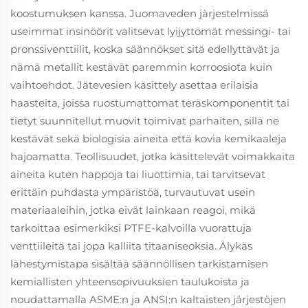
koostumuksen kanssa. Juomaveden järjestelmissä
useimmat insinöörit valitsevat lyijyttömät messingi- tai
pronssiventtiilit, koska säännökset sitä edellyttävät ja
nämä metallit kestävät paremmin korroosiota kuin
vaihtoehdot. Jätevesien käsittely asettaa erilaisia
haasteita, joissa ruostumattomat teräskomponentit tai
tietyt suunnitellut muovit toimivat parhaiten, sillä ne
kestävät sekä biologisia aineita että kovia kemikaaleja
hajoamatta. Teollisuudet, jotka käsittelevät voimakkaita
aineita kuten happoja tai liuottimia, tai tarvitsevat
erittäin puhdasta ympäristöä, turvautuvat usein
materiaaleihin, jotka eivät lainkaan reagoi, mikä
tarkoittaa esimerkiksi PTFE-kalvoilla vuorattuja
venttiileitä tai jopa kalliita titaaniseoksia. Älykäs
lähestymistapa sisältää säännöllisen tarkistamisen
kemiallisten yhteensopivuuksien taulukoista ja
noudattamalla ASME:n ja ANSI:n kaltaisten järjestöjen