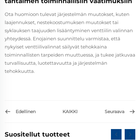
tähtäimen toiminnallisiin vaatimuksiin
Ota huomioon tulevat järjestelmän muutokset, kuten
laajennukset, nestekoostumuksen muutokset tai
syklauksen taajuuden lisääntyminen venttiilin valinnan
yhteydessä. Enojainen suunnittelu varmistaa, että
nykyiset venttiilivalinnat säilyvät tehokkaina
toiminnallisten tarpeiden muuttuessa, ja tukee jatkuvaa
turvallisuutta, luotettavuutta ja järjestelmän
tehokkuutta.
Edellinen
Seuraava
KAIKKI
Suositellut tuotteet