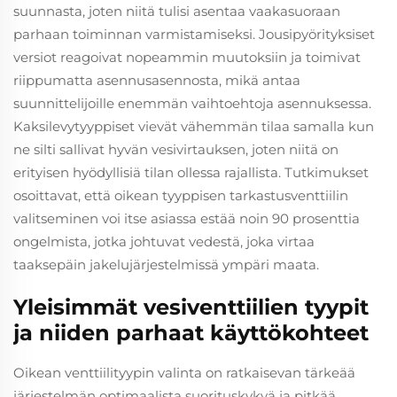
suunnasta, joten niitä tulisi asentaa vaakasuoraan
parhaan toiminnan varmistamiseksi. Jousipyörityksiset
versiot reagoivat nopeammin muutoksiin ja toimivat
riippumatta asennusasennosta, mikä antaa
suunnittelijoille enemmän vaihtoehtoja asennuksessa.
Kaksilevytyyppiset vievät vähemmän tilaa samalla kun
ne silti sallivat hyvän vesivirtauksen, joten niitä on
erityisen hyödyllisiä tilan ollessa rajallista. Tutkimukset
osoittavat, että oikean tyyppisen tarkastusventtiilin
valitseminen voi itse asiassa estää noin 90 prosenttia
ongelmista, jotka johtuvat vedestä, joka virtaa
taaksepäin jakelujärjestelmissä ympäri maata.
Yleisimmät vesiventtiilien tyypit
ja niiden parhaat käyttökohteet
Oikean venttiilityypin valinta on ratkaisevan tärkeää
järjestelmän optimaalista suorituskykyä ja pitkää