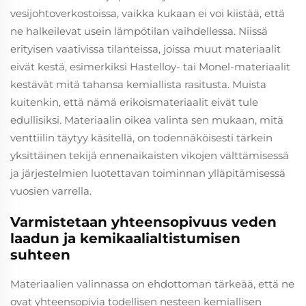
vesijohtoverkostoissa, vaikka kukaan ei voi kiistää, että
ne halkeilevat usein lämpötilan vaihdellessa. Niissä
erityisen vaativissa tilanteissa, joissa muut materiaalit
eivät kestä, esimerkiksi Hastelloy- tai Monel-materiaalit
kestävät mitä tahansa kemiallista rasitusta. Muista
kuitenkin, että nämä erikoismateriaalit eivät tule
edullisiksi. Materiaalin oikea valinta sen mukaan, mitä
venttiilin täytyy käsitellä, on todennäköisesti tärkein
yksittäinen tekijä ennenaikaisten vikojen välttämisessä
ja järjestelmien luotettavan toiminnan ylläpitämisessä
vuosien varrella.
Varmistetaan yhteensopivuus veden
laadun ja kemikaalialtistumisen
suhteen
Materiaalien valinnassa on ehdottoman tärkeää, että ne
ovat yhteensopivia todellisen nesteen kemiallisen