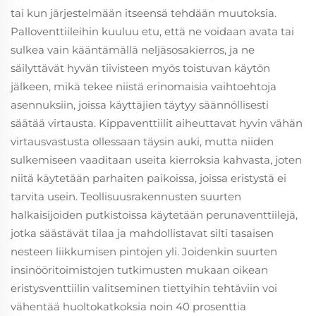
tai kun järjestelmään itseensä tehdään muutoksia.
Palloventtiileihin kuuluu etu, että ne voidaan avata tai
sulkea vain kääntämällä neljäsosakierros, ja ne
säilyttävät hyvän tiivisteen myös toistuvan käytön
jälkeen, mikä tekee niistä erinomaisia vaihtoehtoja
asennuksiin, joissa käyttäjien täytyy säännöllisesti
säätää virtausta. Kippaventtiilit aiheuttavat hyvin vähän
virtausvastusta ollessaan täysin auki, mutta niiden
sulkemiseen vaaditaan useita kierroksia kahvasta, joten
niitä käytetään parhaiten paikoissa, joissa eristystä ei
tarvita usein. Teollisuusrakennusten suurten
halkaisijoiden putkistoissa käytetään perunaventtiilejä,
jotka säästävät tilaa ja mahdollistavat silti tasaisen
nesteen liikkumisen pintojen yli. Joidenkin suurten
insinööritoimistojen tutkimusten mukaan oikean
eristysventtiilin valitseminen tiettyihin tehtäviin voi
vähentää huoltokatkoksia noin 40 prosenttia