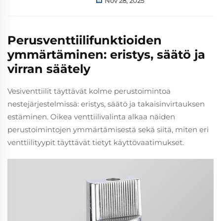
Nov 28, 2025
Perusventtiilifunktioiden
ymmärtäminen: eristys, säätö ja
virran säätely
Vesiventtiilit täyttävät kolme perustoimintoa
nestejärjestelmissä: eristys, säätö ja takaisinvirtauksen
estäminen. Oikea venttiilivalinta alkaa näiden
perustoimintojen ymmärtämisestä sekä siitä, miten eri
venttiilityypit täyttävät tietyt käyttövaatimukset.