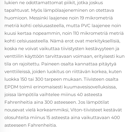
lukien ne odottamattomat piikit, jotka joskus
tapahtuvat. Myös lämpölaajeneminen on otettava
huomioon. Messinki laajenee noin 19 mikrometriä
metriä kohti celsiusasteella, mutta PVC laajenee noin
kuusi kertaa nopeammin, noin 110 mikrometriä metriä
kohti celsiusasteella. Nämä erot ovat merkityksellisiä,
koska ne voivat vaikuttaa tiivistysten kestävyyteen ja
venttiilin käyttöön tarvittavaan voimaan, erityisesti kun
tila on rajoitettu. Paineen osalta kannattaa pitäytyä
venttiileissä, joiden luokitus on riittävän korkea, kuten
luokka 150 tai 300 tarpeen mukaan. Tiivisteen osalta
EPDM toimii erinomaisesti kuumavesisovelluksissa,
joissa lämpötila vaihtelee miinus 40 asteesta
Fahrenheitia aina 300 asteeseen. Jos lämpötilat
nousevat vielä korkeammiksi, Viton-tiivisteet kestävät
olosuhteita miinus 15 asteesta aina vaikuttavaan 400
asteeseen Fahrenheitia.