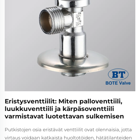
Eristysventtiilit: Miten palloventtiili,
luukkuventtiili ja kärpäsoventtiili
varmistavat luotettavan sulkemisen
Putkistojen osia eristävät venttiilit ovat olennaisia, jotta
virtaus voidaan katkaista huoltotöiden, hätätilanteiden