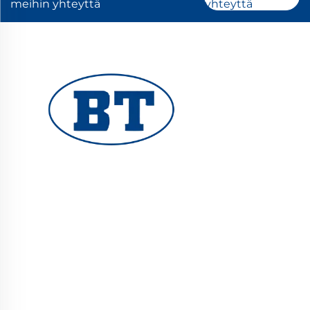
meihin yhteyttä
yhteyttä
YUHUAN BOTE VALVES CO., LTD. tarjoaa
korkealaatuisia teollisuusventtiileitä öljy-,
kaasu- ja vesijärjestelmiin. Kestävät,
korroosionkestävät suunnittelut takaavat
luotettavan suorituskyvyn. Yleisesti käytetty
maailmanlaajuisesti. Pyydä tarjous tänään.