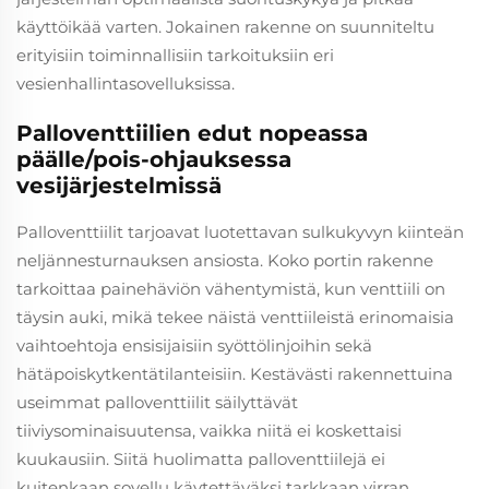
käyttöikää varten. Jokainen rakenne on suunniteltu
erityisiin toiminnallisiin tarkoituksiin eri
vesienhallintasovelluksissa.
Palloventtiilien edut nopeassa
päälle/pois-ohjauksessa
vesijärjestelmissä
Palloventtiilit tarjoavat luotettavan sulkukyvyn kiinteän
neljännesturnauksen ansiosta. Koko portin rakenne
tarkoittaa painehäviön vähentymistä, kun venttiili on
täysin auki, mikä tekee näistä venttiileistä erinomaisia
vaihtoehtoja ensisijaisiin syöttölinjoihin sekä
hätäpoiskytkentätilanteisiin. Kestävästi rakennettuina
useimmat palloventtiilit säilyttävät
tiiviysominaisuutensa, vaikka niitä ei koskettaisi
kuukausiin. Siitä huolimatta palloventtiilejä ei
kuitenkaan sovellu käytettäväksi tarkkaan virran