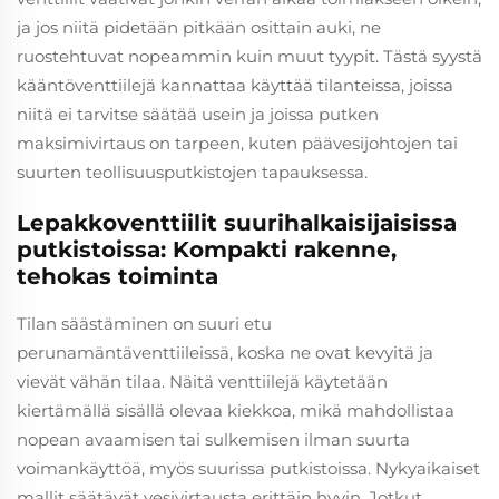
ja jos niitä pidetään pitkään osittain auki, ne
ruostehtuvat nopeammin kuin muut tyypit. Tästä syystä
kääntöventtiilejä kannattaa käyttää tilanteissa, joissa
niitä ei tarvitse säätää usein ja joissa putken
maksimivirtaus on tarpeen, kuten päävesijohtojen tai
suurten teollisuusputkistojen tapauksessa.
Lepakkoventtiilit suurihalkaisijaisissa
putkistoissa: Kompakti rakenne,
tehokas toiminta
Tilan säästäminen on suuri etu
perunamäntäventtiileissä, koska ne ovat kevyitä ja
vievät vähän tilaa. Näitä venttiilejä käytetään
kiertämällä sisällä olevaa kiekkoa, mikä mahdollistaa
nopean avaamisen tai sulkemisen ilman suurta
voimankäyttöä, myös suurissa putkistoissa. Nykyaikaiset
mallit säätävät vesivirtausta erittäin hyvin. Jotkut