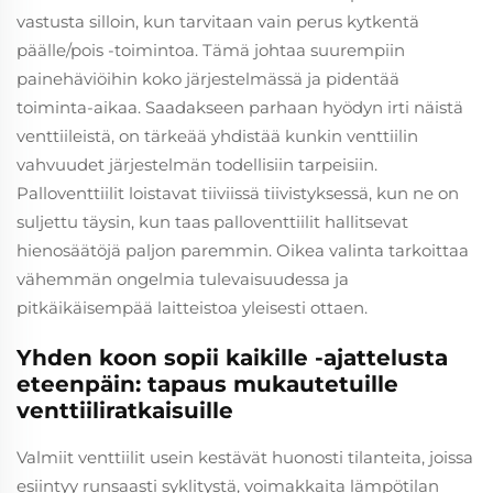
vastusta silloin, kun tarvitaan vain perus kytkentä
päälle/pois -toimintoa. Tämä johtaa suurempiin
painehäviöihin koko järjestelmässä ja pidentää
toiminta-aikaa. Saadakseen parhaan hyödyn irti näistä
venttiileistä, on tärkeää yhdistää kunkin venttiilin
vahvuudet järjestelmän todellisiin tarpeisiin.
Palloventtiilit loistavat tiiviissä tiivistyksessä, kun ne on
suljettu täysin, kun taas palloventtiilit hallitsevat
hienosäätöjä paljon paremmin. Oikea valinta tarkoittaa
vähemmän ongelmia tulevaisuudessa ja
pitkäikäisempää laitteistoa yleisesti ottaen.
Yhden koon sopii kaikille -ajattelusta
eteenpäin: tapaus mukautetuille
venttiiliratkaisuille
Valmiit venttiilit usein kestävät huonosti tilanteita, joissa
esiintyy runsaasti syklitystä, voimakkaita lämpötilan