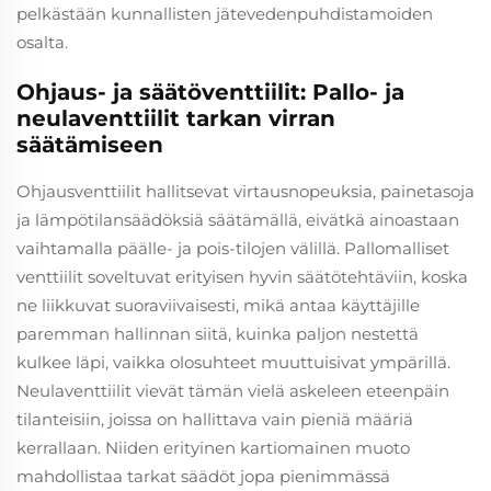
pelkästään kunnallisten jätevedenpuhdistamoiden
osalta.
Ohjaus- ja säätöventtiilit: Pallo- ja
neulaventtiilit tarkan virran
säätämiseen
Ohjausventtiilit hallitsevat virtausnopeuksia, painetasoja
ja lämpötilansäädöksiä säätämällä, eivätkä ainoastaan
vaihtamalla päälle- ja pois-tilojen välillä. Pallomalliset
venttiilit soveltuvat erityisen hyvin säätötehtäviin, koska
ne liikkuvat suoraviivaisesti, mikä antaa käyttäjille
paremman hallinnan siitä, kuinka paljon nestettä
kulkee läpi, vaikka olosuhteet muuttuisivat ympärillä.
Neulaventtiilit vievät tämän vielä askeleen eteenpäin
tilanteisiin, joissa on hallittava vain pieniä määriä
kerrallaan. Niiden erityinen kartiomainen muoto
mahdollistaa tarkat säädöt jopa pienimmässä