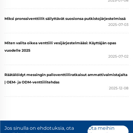
2025-07-08
Miksi pronssiventtiilit säilyttävät suosionsa putkistojärjestelmissä
2025-07-03
Miten valita oikea venttiili vesijärjestelmääsi: Käyttäjän opas
vuodelle 2025
2025-07-02
Räätälöidyt messingin palloventtiiliratkaisut ammattivalmistajalta
| OEM- ja ODM-venttiilitehdas
2025-12-08
Jos sinulla on ehdotuksia, ota
Ota meihin