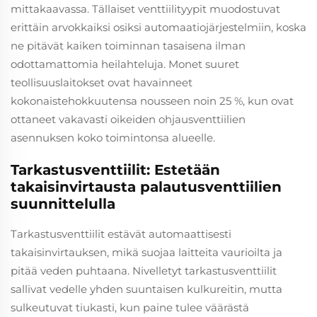
mittakaavassa. Tällaiset venttiilityypit muodostuvat
erittäin arvokkaiksi osiksi automaatiojärjestelmiin, koska
ne pitävät kaiken toiminnan tasaisena ilman
odottamattomia heilahteluja. Monet suuret
teollisuuslaitokset ovat havainneet
kokonaistehokkuutensa nousseen noin 25 %, kun ovat
ottaneet vakavasti oikeiden ohjausventtiilien
asennuksen koko toimintonsa alueelle.
Tarkastusventtiilit: Estetään
takaisinvirtausta palautusventtiilien
suunnittelulla
Tarkastusventtiilit estävät automaattisesti
takaisinvirtauksen, mikä suojaa laitteita vaurioilta ja
pitää veden puhtaana. Nivelletyt tarkastusventtiilit
sallivat vedelle yhden suuntaisen kulkureitin, mutta
sulkeutuvat tiukasti, kun paine tulee väärästä