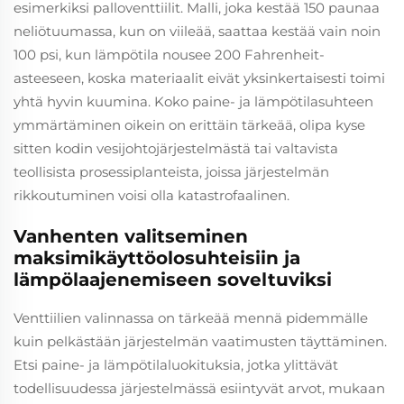
esimerkiksi palloventtiilit. Malli, joka kestää 150 paunaa
neliötuumassa, kun on viileää, saattaa kestää vain noin
100 psi, kun lämpötila nousee 200 Fahrenheit-
asteeseen, koska materiaalit eivät yksinkertaisesti toimi
yhtä hyvin kuumina. Koko paine- ja lämpötilasuhteen
ymmärtäminen oikein on erittäin tärkeää, olipa kyse
sitten kodin vesijohtojärjestelmästä tai valtavista
teollisista prosessiplanteista, joissa järjestelmän
rikkoutuminen voisi olla katastrofaalinen.
Vanhenten valitseminen
maksimikäyttöolosuhteisiin ja
lämpölaajenemiseen soveltuviksi
Venttiilien valinnassa on tärkeää mennä pidemmälle
kuin pelkästään järjestelmän vaatimusten täyttäminen.
Etsi paine- ja lämpötilaluokituksia, jotka ylittävät
todellisuudessa järjestelmässä esiintyvät arvot, mukaan