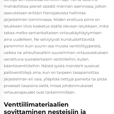
mahdollistaa pienet säädöt männän asennossa, jolloin
saavutetaan erittäin hienojakoista hallintaa
järjestelmän toiminnassa. Niiden erottuva piirre on
istukkeen tiivis kosketus sisällä olevaan istukkaan, mikä
takaa melko samankaltaisen virtauskäyttäytymisen
aina uudelleen. Ne selviytyvät kuristustehtävistä
paremmin kuin suurin osa muista venttiilityypeistä,
vaikka ne aiheuttavatkin suuremman virtausvastuksen
verrattuna suorakertaisiin venttiileihin, kuten
kääntöventtiileihin. Näistä syistä insinöörit suosivat
palloventtiilejä aina, kun on tarpeen tasapainottaa
järjestelmän eri osia, ylläpitää tiettyjä paineita tai pitää
prosessit tasaisina siellä, missä johdonmukaiset
virtausnopeudet ovat tärkeimmillään.
Venttiilimateriaalien
sovittaminen nesteisiin ja