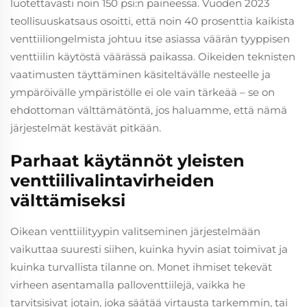
luotettavasti noin 150 psi:n paineessa. Vuoden 2023
teollisuuskatsaus osoitti, että noin 40 prosenttia kaikista
venttiiliongelmista johtuu itse asiassa väärän tyyppisen
venttiilin käytöstä väärässä paikassa. Oikeiden teknisten
vaatimusten täyttäminen käsiteltävälle nesteelle ja
ympäröivälle ympäristölle ei ole vain tärkeää – se on
ehdottoman välttämätöntä, jos haluamme, että nämä
järjestelmät kestävät pitkään.
Parhaat käytännöt yleisten
venttiilivalintavirheiden
välttämiseksi
Oikean venttiilityypin valitseminen järjestelmään
vaikuttaa suuresti siihen, kuinka hyvin asiat toimivat ja
kuinka turvallista tilanne on. Monet ihmiset tekevät
virheen asentamalla palloventtiilejä, vaikka he
tarvitsisivat jotain, joka säätää virtausta tarkemmin, tai