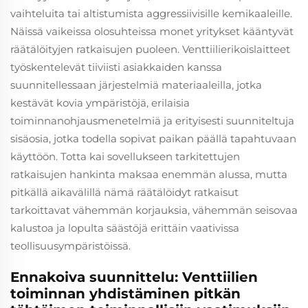
vaihteluita tai altistumista aggressiivisille kemikaaleille.
Näissä vaikeissa olosuhteissa monet yritykset kääntyvät
räätälöityjen ratkaisujen puoleen. Venttiilierikoislaitteet
työskentelevät tiiviisti asiakkaiden kanssa
suunnitellessaan järjestelmiä materiaaleilla, jotka
kestävät kovia ympäristöjä, erilaisia
toiminnanohjausmenetelmiä ja erityisesti suunniteltuja
sisäosia, jotka todella sopivat paikan päällä tapahtuvaan
käyttöön. Totta kai sovellukseen tarkitettujen
ratkaisujen hankinta maksaa enemmän alussa, mutta
pitkällä aikavälillä nämä räätälöidyt ratkaisut
tarkoittavat vähemmän korjauksia, vähemmän seisovaa
kalustoa ja lopulta säästöjä erittäin vaativissa
teollisuusympäristöissä.
Ennakoiva suunnittelu: Venttiilien
toiminnan yhdistäminen pitkän