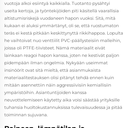
vuotoja alkoi esiintyä kaikkialla. Tuotanto pysähtyi
useita kertoja, ja työntekijöiden piti käsitellä vaarallisia
altistumisriskejä vuodaneen hapon vuoksi. Sitä, mitä
kukaan ei aluksi ymmärtänyt, oli se, että ruostumaton
teräs ei kestä pitkään keskittynyttä rikkihappoa. Lopulta
he vaihtoivat nuo venttiilit PVC-päällysteisiin malleihin,
joissa oli PTFE-tiivisteet. Nämä materiaalit eivät
lainkaan reagoi hapon kanssa, joten ne kestivät paljon
pidempään ilman ongelmia. Nykyään useimmat
insinöörit ovat sitä mieltä, että asianmukaista
materiaalitestauksen olisi pitänyt tehdä ennen kuin
mitään asennettiin näin aggressiivisiin kemiallisiin
ympäristöihin. Asiantuntijoiden kanssa
neuvottelemiseen käytetty aika voisi säästää yrityksille
tuhansia huoltokustannuksissa tulevaisuudessa ja pitää
toiminnan sujuvana.