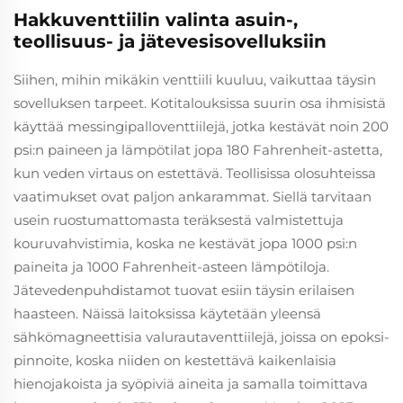
Hakkuventtiilin valinta asuin-,
teollisuus- ja jätevesisovelluksiin
Siihen, mihin mikäkin venttiili kuuluu, vaikuttaa täysin
sovelluksen tarpeet. Kotitalouksissa suurin osa ihmisistä
käyttää messingipalloventtiilejä, jotka kestävät noin 200
psi:n paineen ja lämpötilat jopa 180 Fahrenheit-astetta,
kun veden virtaus on estettävä. Teollisissa olosuhteissa
vaatimukset ovat paljon ankarammat. Siellä tarvitaan
usein ruostumattomasta teräksestä valmistettuja
kouruvahvistimia, koska ne kestävät jopa 1000 psi:n
paineita ja 1000 Fahrenheit-asteen lämpötiloja.
Jätevedenpuhdistamot tuovat esiin täysin erilaisen
haasteen. Näissä laitoksissa käytetään yleensä
sähkömagneettisia valurautaventtiilejä, joissa on epoksi-
pinnoite, koska niiden on kestettävä kaikenlaisia
hienojakoista ja syöpiviä aineita ja samalla toimittava