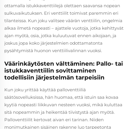
ottamalla istukkaventtiilejä olettaen saavansa nopean
sulkuvaikutuksen. Eri venttiilit toimivat paremmin eri
tilanteissa. Kun joku valitsee väärän venttiilin, ongelmia
alkaa ilmetä nopeasti – ajattele vuotoja, jotka kehittyvät
ajan myötä, osia, jotka kuluutuvat ennen aikojaan, ja
joskus jopa koko järjestelmien odottamatonta
pysähtymistä huonon venttiilivalinnan vuoksi.
Väärinkäytösten välttäminen: Pallo- tai
istukkaventtiilin sovittaminen
todellisiin järjestelmän tarpeisiin
Kun joku yrittää käyttää palloventtiiliä
säätösovelluksissa, hän huomaa, että istuin saa kovaa
kyytiä nopeasti liikkuvan nesteen vuoksi, mikä kuluttaa
sitä nopeammin ja heikentää tiivistystä ajan myötä.
Palloventtiilit kertovat aivan eri tarinan. Niiden
monimutkainen sisäinen rakenne luo tarpeetonta