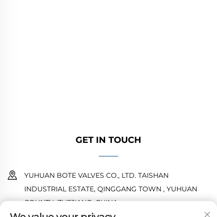
YUHUAN BOTE VALVES CO., LTD. provides
high-quality industrial valves for oil, gas, and
water systems. Durable, corrosion-resistant
designs ensure reliable performance. Trusted
by global engineers. Request a quote today.
GET IN TOUCH
YUHUAN BOTE VALVES CO., LTD. TAISHAN
INDUSTRIAL ESTATE, QINGGANG TOWN , YUHUAN
COUNTY ,ZHEJIANG ,CHINA