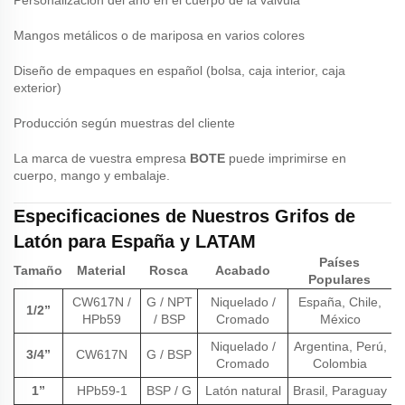
Personalización del año en el cuerpo de la válvula
Mangos metálicos o de mariposa en varios colores
Diseño de empaques en español (bolsa, caja interior, caja
exterior)
Producción según muestras del cliente
La marca de vuestra empresa
BOTE
puede imprimirse en
cuerpo, mango y embalaje.
Especificaciones de Nuestros Grifos de
Latón para España y LATAM
Países
Tamaño
Material
Rosca
Acabado
Populares
CW617N /
G / NPT
Niquelado /
España, Chile,
1/2”
HPb59
/ BSP
Cromado
México
Niquelado /
Argentina, Perú,
3/4”
CW617N
G / BSP
Cromado
Colombia
1”
HPb59-1
BSP / G
Latón natural
Brasil, Paraguay