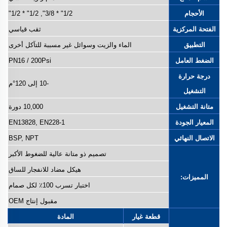
الأحجام
1/2" * 3/8", 1/2" * 1/2"
الفتحة المركزية
ثقب قياسي
التطبيق
الماء والزيت وسوائل غير مسببة للتآكل أخرى
الضغط العامل
PN16 / 200Psi
درجة حرارة
-10 إلى 120°م
التشغيل
متانة التشغيل
10,000 دورة
المعيار الجودة
EN13828, EN228-1
الاتصال النهائي
BSP, NPT
تصميم ذو متانة عالية للضغوط الأكبر
هيكل مضاد للانفجار للساق
المميزات:
اختبار تسرب 100٪ لكل صمام
مقبول إنتاج OEM
قطعة غيار
المادة