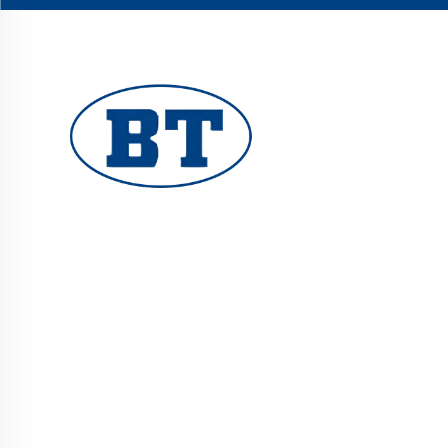
توفر شركة YUHUAN BOTE VALVES CO., LTD.
صمامات صناعية عالية الجودة لأنظمة النفط والغاز والمياه.
تضمن التصاميم المتينة والمقاومة للتآكل أداءً موثوقًا. تعتمد
عليها ملايين المهندسين حول العالم. تقدّم طلب عرض سعر
اليوم.