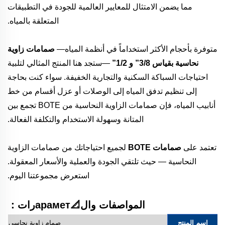
مما يضمن الامتثال للمعايير العالمية للجودة في التطبيقات
المتعلقة بالمياه.
متوفرة بأحجام الأكثر استخداماً في أنظمة المياه—
صمامات زاوية
نحاسية بقياس 3/8” و 1/2”
—ستجد هنا المنتج المثالي لتلبية
احتياجات السباكة السكنية والتجارية الخفيفة. سواء كنت بحاجة
إلى تنظيم تدفق المياه إلى الوصلات أو عزل أقسام من خط
أنابيب المياه، فإن صمامات الزاوية النحاسية من BOTE تجمع بين
المتانة وسهولة الاستخدام والتكلفة الفعالة.
تعتمد على
صمامات BOTE
لجميع احتياجاتك من صمامات الزاوية
النحاسية — حيث تلتقي الجودة والعملية والأسعار المعقولة.
استعرض مجموعتنا اليوم.
المواصفات وال📐араметرات：
اسم المنتج
صمام زاوية نحاسي