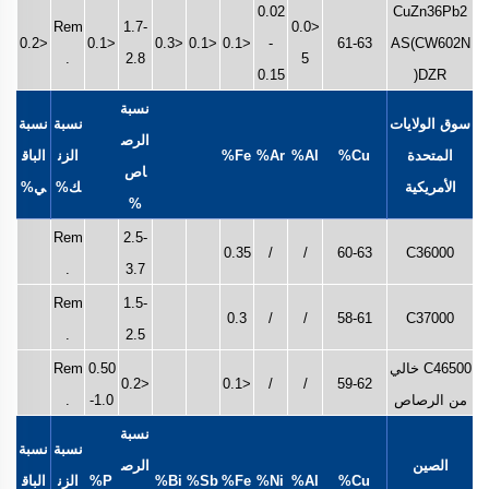
0.02
CuZn36Pb2
Rem
1.7-
<0.0
<0.2
<0.1
<0.3
<0.1
<0.1
-
61-63
AS(CW602N
.
2.8
5
0.15
)DZR
نسبة
سوق الولايات
نسبة
نسبة
الرص
المتحدة
Cu%
Al%
Ar%
Fe%
الزن
الباق
اص
الأمريكية
ك%
ي%
%
Rem
2.5-
0.35
/
/
60-63
C36000
.
3.7
Rem
1.5-
0.3
/
/
58-61
C37000
.
2.5
C46500 خالي
0.50
Rem
<0.2
<0.1
/
/
59-62
من الرصاص
-1.0
.
نسبة
نسبة
نسبة
الصين
الرص
Cu%
Al%
Ni%
Fe%
Sb%
Bi%
P%
الزن
الباق