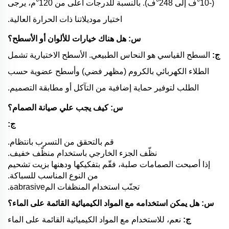
(-10°ف إلى 248°ف). بالنسبة للدرجات أعلى من 120°م، يرجى
اختيار موديلاتنا ذات الحرارة العالية.
س: هل هناك خيارات للألوان أو الأسطح؟
ج:
السطح القياسي هو النحاس الطبيعي. الأسطح الاختيارية تشمل
الطلاء الكهربائي بالكروم (مظهر فضي) وأسطح عضوية حسب
الطلب لتوفير حماية إضافية من التآكل أو مطابقة التصميم.
س: كيف يجب علي صيانة الصمام؟
ج:
قم بالتحقق من التسرب بانتظام.
نظّف الجزء الخارجي باستخدام منظّف خفيف.
إذا أصبحت الصمامات صلبة، فقّم بتفكيكها ودهنها بزيت تشحيم
من النوع المناسب للسباكة.
تجنّب استخدام المنظفات المabrasiveة.
س: هل يمكن استخدامه مع المواد الكيميائية القائمة على الماء؟
ج:
نعم، للاستخدام مع المواد الكيميائية القائمة على الماء