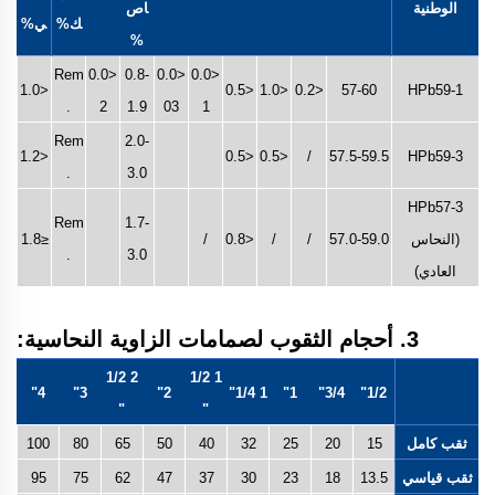
الوطنية
اص
ك%
ي%
%
Rem
<0.0
0.8-
<0.0
<0.0
<1.0
<0.5
<1.0
<0.2
57-60
HPb59-1
.
2
1.9
03
1
Rem
2.0-
<1.2
<0.5
<0.5
/
57.5-59.5
HPb59-3
.
3.0
HPb57-3
Rem
1.7-
(النحاس
57.0-59.0
/
/
<0.8
/
≤1.8
.
3.0
العادي)
3. أحجام الثقوب لصمامات الزاوية النحاسية:
2 1/2
1 1/2
4"
3"
2"
1 1/4"
1"
3/4"
1/2"
"
"
ثقب كامل
15
20
25
32
40
50
65
80
100
ثقب قياسي
13.5
18
23
30
37
47
62
75
95