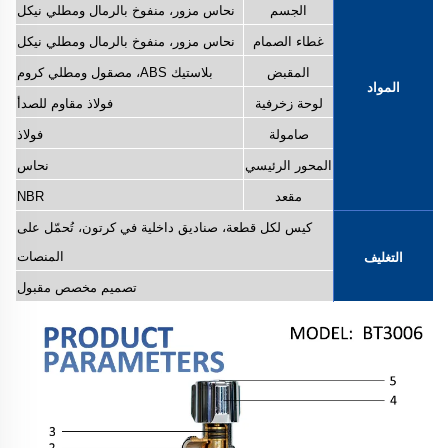
الجسم
نحاس مزور، منفوخ بالرمال ومطلي نيكل
غطاء الصمام
نحاس مزور، منفوخ بالرمال ومطلي نيكل
المقبض
بلاستيك ABS، مصقول ومطلي كروم
المواد
لوحة زخرفية
فولاذ مقاوم للصدأ
صامولة
فولاذ
المحور الرئيسي
نحاس
مقعد
NBR
كيس لكل قطعة، صناديق داخلية في كرتون، تُحمّل على
المنصات
التغليف
تصميم مخصص مقبول