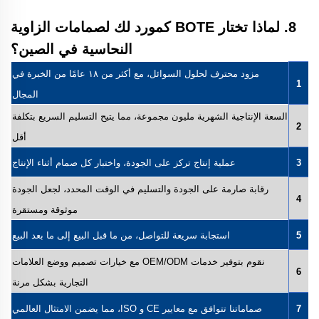
8. لماذا تختار BOTE كمورد لك لصمامات الزاوية
النحاسية في الصين؟
مزود محترف لحلول السوائل، مع أكثر من ١٨ عامًا من الخبرة في
1
المجال
السعة الإنتاجية الشهرية مليون مجموعة، مما يتيح التسليم السريع بتكلفة
2
أقل
3
عملية إنتاج تركز على الجودة، واختبار كل صمام أثناء الإنتاج
رقابة صارمة على الجودة والتسليم في الوقت المحدد، لجعل الجودة
4
موثوقة ومستقرة
5
استجابة سريعة للتواصل، من ما قبل البيع إلى ما بعد البيع
نقوم بتوفير خدمات OEM/ODM مع خيارات تصميم ووضع العلامات
6
التجارية بشكل مرنة
7
صماماتنا تتوافق مع معايير CE و ISO، مما يضمن الامتثال العالمي