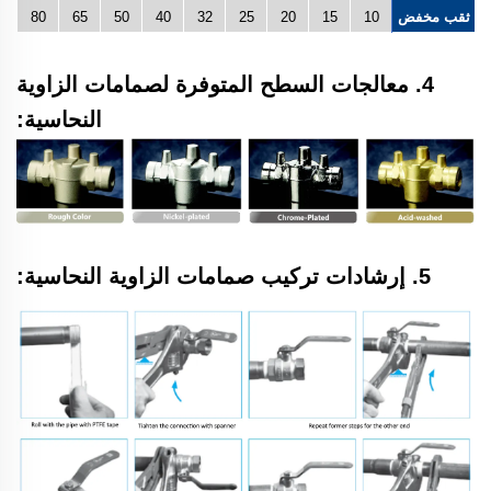
ثقب مخفض
10
15
20
25
32
40
50
65
80
4. معالجات السطح المتوفرة لصمامات الزاوية
النحاسية:
5. إرشادات تركيب صمامات الزاوية النحاسية: