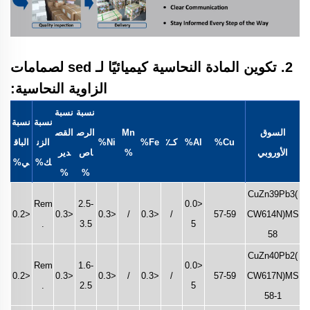
2. تكوين المادة النحاسية كيميائيًا لـ
sed
لصمامات
الزاوية النحاسية:
نسبة
نسبة
نسبة
نسبة
السوق
Mn
الرص
القص
Cu%
Al%
كـ٪
Fe%
Ni%
الزن
الباق
الأوروبي
%
اص
دير
ك%
ي%
%
%
CuZn39Pb3(
Rem
2.5-
<0.0
<0.2
<0.3
<0.3
/
<0.3
/
57-59
CW614N)MS
.
3.5
5
58
CuZn40Pb2(
Rem
1.6-
<0.0
<0.2
<0.3
<0.3
/
<0.3
/
57-59
CW617N)MS
.
2.5
5
58-1