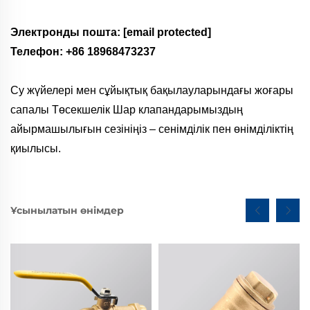
Электронды пошта:
[email protected]
Телефон: +86 18968473237
Су жүйелері мен сұйықтық бақылауларындағы жоғары
сапалы Төсекшелік Шар клапандарымыздың
айырмашылығын сезініңіз – сенімділік пен өнімділіктің
қиылысы.
Ұсынылатын өнімдер