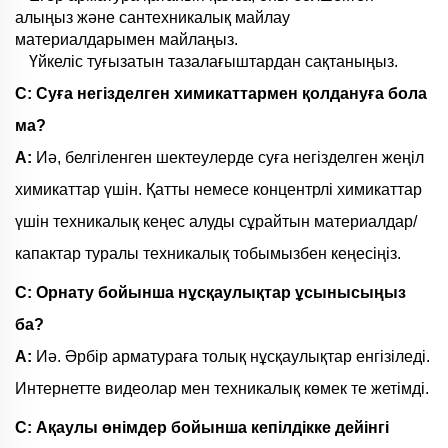
алыңыз және сантехникалық майлау
материалдарымен майлаңыз.
Үйкеліс туғызатын тазалағыштардан сақтаныңыз.
С: Суға негізделген химикаттармен қолдануға бола
ма?
A:
Иә, белгіленген шектеулерде суға негізделген жеңіл
химикаттар үшін. Қатты немесе концентрлі химикаттар
үшін техникалық кеңес алуды сұрайтын материалдар/
капактар туралы техникалық тобымызбен кеңесіңіз.
С: Орнату бойынша нұсқаулықтар ұсынысыңыз
ба?
A:
Иә. Әрбір арматураға толық нұсқаулықтар енгізіледі.
Интернетте видеолар мен техникалық көмек те жетімді.
С: Ақаулы өнімдер бойынша кепілдікке дейінгі