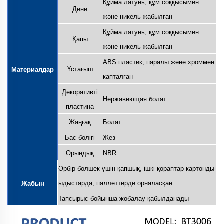
Құйма латунь, құм соққысымен
Дене
және никель жабылған
Құйма латунь, құм соққысымен
Қапы
және никель жабылған
ABS пластик, паралы және хроммен
Ұстағыш
Материалдар
капталған
Декоративті
Нержавеющая болат
пластина
Жаңғақ
Болат
Бас бөлігі
Жез
Орындық
NBR
Әрбір бөлшек үшін қапшық, ішкі қораптар картонды
ыдыстарда, паллеттерде орналасқан
Жабын
Тапсырыс бойынша жобалау қабылданады