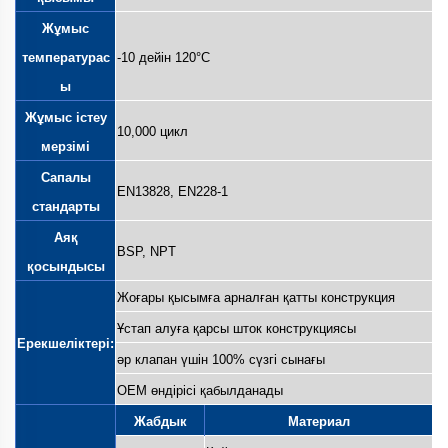
Жұмыс
температурас
-10 дейін 120°C
ы
Жұмыс істеу
10,000 цикл
мерзімі
Сапалы
EN13828, EN228-1
стандарты
Аяқ
BSP, NPT
қосындысы
Жоғары қысымға арналған қатты конструкция
Ұстап алуға қарсы шток конструкциясы
Ерекшеліктері:
әр клапан үшін 100% сүзгі сынағы
ОЕМ өндірісі қабылданады
Жабдык
Материал