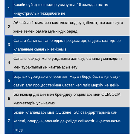
Кәсіби сұйық шешімдер ұсынушы, 18 жылдан астам
1
индустриялық тәжірибеге ие
Ай сайын 1 миллион комплект өндіру қабілеті, тез жеткізуге
2
және төмен бағаға мүмкіндік береді
Сапаға бағытталған өндіріс процесстері, өндіріс кезінде әр
3
клапанның сынағын өткіземіз
Сапаны сақтау және уақытылы жеткізу, сапаның сенімділігі
4
мен тұрақтылығын қамтамасыз ету
Барлық сұрақтарға оперативті жауап беру, бастапқы сату-
5
сатып алу процесстерінен бастап кепілдік мерзіміне дейін
Біз икемді дизайн мен бренддеу опцияларымен OEM/ODM
6
қызметтерін ұсынамыз
Біздің клапандарымыз CE және ISO стандарттарына сай
7
келеді, олардың әлемдік деңгейде сәйкестігін қамтамасыз
етеді