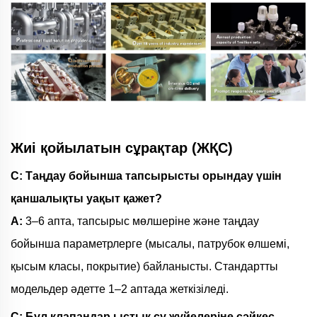
Жиі қойылатын сұрақтар (ЖҚС)
С: Таңдау бойынша тапсырысты орындау үшін
қаншалықты уақыт қажет?
A:
3–6 апта, тапсырыс мөлшеріне және таңдау
бойынша параметрлерге (мысалы, патрубок өлшемі,
қысым класы, покрытие) байланысты. Стандартты
модельдер әдетте 1–2 аптада жеткізіледі.
С: Бұл клапандар ыстық су жүйелеріне сәйкес