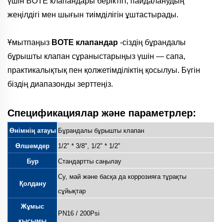
үшін BOTE клапандары беріктігі, пайдаланудың
жеңілдігі мен шығын тиімділігін ұштастырады.
Ұмытпаңыз
BOTE клапандар
-сіздің бұрандалы
бұрышты клапан сұраныстарыңыз үшін — сапа,
практикалықтық пен қолжетімділіктің қосылуы. Бүгін
біздің диапазонды зерттеңіз.
Спецификациялар және параметрлер:
Өнімнің атауы
Бұрандалы бұрышты клапан
Өлшемдер
1/2" * 3/8", 1/2" * 1/2"
Бур
Стандартты саңылау
Су, май және басқа да коррозияға тұрақты
Қолдану
сұйықтар
Жұмыс
PN16 / 200Psi
қысымы