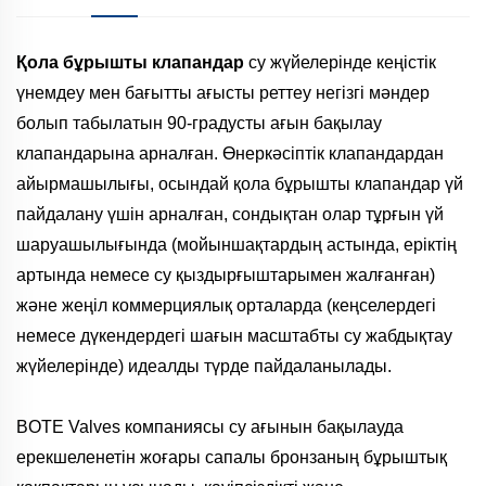
Қола бұрышты клапандар
су жүйелерінде кеңістік
үнемдеу мен бағытты ағысты реттеу негізгі мәндер
болып табылатын 90-градусты ағын бақылау
клапандарына арналған. Өнеркәсіптік клапандардан
айырмашылығы, осындай қола бұрышты клапандар үй
пайдалану үшін арналған, сондықтан олар тұрғын үй
шаруашылығында (мойыншақтардың астында, еріктің
артында немесе су қыздырғыштарымен жалғанған)
және жеңіл коммерциялық орталарда (кеңселердегі
немесе дүкендердегі шағын масштабты су жабдықтау
жүйелерінде) идеалды түрде пайдаланылады.
BOTE Valves компаниясы су ағынын бақылауда
ерекшеленетін жоғары сапалы бронзаның бұрыштық