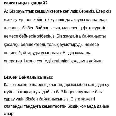
саясатыңыз қандай?
A:
Біз зауыттық кемшіліктерге кепілдік береміз. Егер сіз
жеткізу күнінен кейінгі 7 күн ішінде ақаулы клапандар
алсаңыз, бізбен байланысып, мәселенің фотосуретін
немесе бейнесін жіберіңіз. Біз жағдайға байланысты
қосалқы бөлшектерді, толық ауыстыруды немесе
несиені/қайтаруды ұсынамыз. Біздің команда
оперативті және сенімді кепілдікті қолдауға дайын.
Бізбен Байланысыңыз:
Қазір төсекше шардың клапандарымызбен өзіңіздің су
жүйесін жақсартуға дайын ба? Кеңес алу және баға
сұрау үшін бізбен байланысыңыз. Сізге қажетті
клапанды таңдауға көмектесетін біздің команда дайын
отыр.