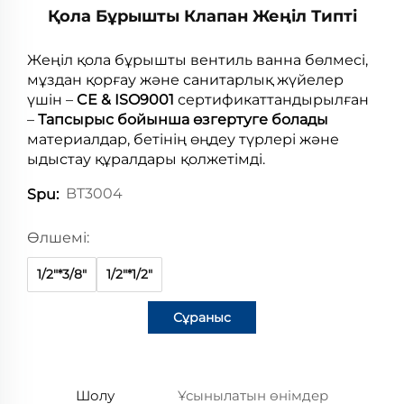
Қола Бұрышты Клапан Жеңіл Типті
Жеңіл қола бұрышты вентиль ванна бөлмесі,
мұздан қорғау және санитарлық жүйелер
үшін –
CE & ISO9001
сертификаттандырылған
–
Тапсырыс бойынша өзгертуге болады
материалдар, бетінің өңдеу түрлері және
ыдыстау құралдары қолжетімді.
BT3004
Spu:
Өлшемі:
1/2"*3/8"
1/2"*1/2"
Сұраныс
Шолу
Ұсынылатын өнімдер