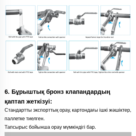
6. Бұрыштық бронз клапандардың
қаптап жеткізуі:
Стандартты экспорттық орау, картондағы ішкі жәшіктер,
паллетке тиелген.
Тапсырыс бойынша орау мүмкіндігі бар.