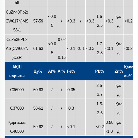
58
CuZn40Pb2(
<0.0
1.6-
Қал
CW617N)MS
57-59
/
<0.3
/
<0.3
<0.3
<0.2
5
2.5
д.
58-1
CuZn36Pb2
0.02
<0.0
1.7-
Қал
AS(CW602N
61-63
-
<0.1
<0.1
<0.3
<0.1
<0.2
5
2.8
д.
)DZR
0.15
АҚШ
Қалғ
Цу%
Al%
Ar%
Fe%
Pb%
Zn%
нарығы
ан%
2.5-
Қал
C36000
60-63
/
/
0.35
3.7
д.
1.5-
Қал
C37000
58-61
/
/
0.3
2.5
д.
Қорғасыз
0.50
Қал
59-62
/
/
<0.1
<0.2
C46500
-1.0
д.