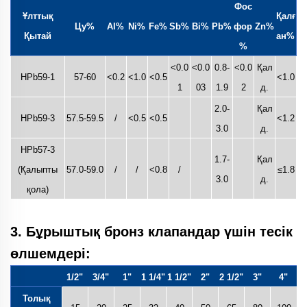
Фос
Ұлттық
Қалғ
Цу%
Al%
Ni%
Fe%
Sb%
Bi%
Pb%
фор
Zn%
Қытай
ан%
%
<0.0
<0.0
0.8-
<0.0
Қал
HPb59-1
57-60
<0.2
<1.0
<0.5
<1.0
1
03
1.9
2
д.
2.0-
Қал
HPb59-3
57.5-59.5
/
<0.5
<0.5
<1.2
3.0
д.
HPb57-3
1.7-
Қал
(Қалыпты
57.0-59.0
/
/
<0.8
/
≤1.8
3.0
д.
қола)
3. Бұрыштық бронз клапандар үшін тесік
өлшемдері:
1/2"
3/4"
1"
1 1/4"
1 1/2"
2"
2 1/2"
3"
4"
Толық