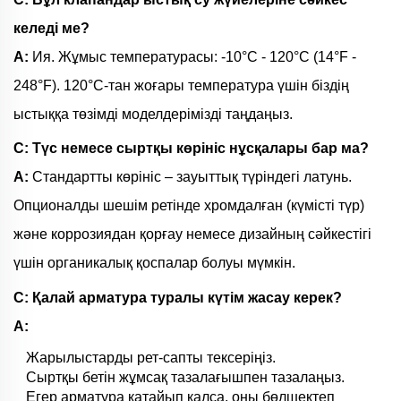
келеді ме?
A:
Ия. Жұмыс температурасы: -10°C - 120°C (14°F -
248°F). 120°C-тан жоғары температура үшін біздің
ыстыққа төзімді моделдерімізді таңдаңыз.
С: Түс немесе сыртқы көрініс нұсқалары бар ма?
A:
Стандартты көрініс – зауыттық түріндегі латунь.
Опционалды шешім ретінде хромдалған (күмісті түр)
және коррозиядан қорғау немесе дизайның сәйкестігі
үшін органикалық қоспалар болуы мүмкін.
С: Қалай арматура туралы күтім жасау керек?
A:
Жарылыстарды рет-сапты тексеріңіз.
Сыртқы бетін жұмсақ тазалағышпен тазалаңыз.
Егер арматура қатайып қалса, оны бөлшектеп