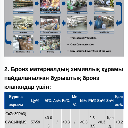
2. Бронз материалдың химиялық құрамы
пайдаланылған
бұрыштық бронз
клапандар үшін:
Еуропа
Mn
Қалғ
Цу%
Al%
As%
Fe%
Ni%
Pb%
Sn%
Zn%
нарығы
%
ан%
CuZn39Pb3(
<0.0
2.5-
Қал
CW614N)MS
57-59
/
<0.3
/
<0.3
<0.3
<0.2
5
3.5
д.