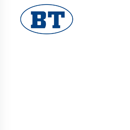
YUHUAN BOTE VALVES CO., LTD. мұнай, газ
және су жүйелері үшін сапалы өнеркәсіптік
клапандар ұсынады. Тұрақты, коррозияға
тұрақты конструкциялар сенімді жұмыс
істеуін қамтамасыз етеді. Әлемдік
инженерлермен сенімді. Бүгін сұраныс
беріңіз.