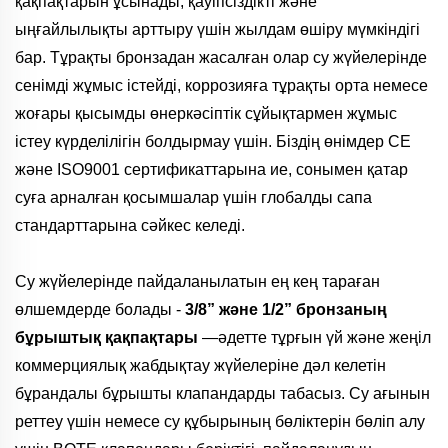
қақпақтарын ұсынады, қауіпсіздікті және
ыңғайлылықты арттыру үшін жылдам өшіру мүмкіндігі
бар. Тұрақты бронзадан жасалған олар су жүйелерінде
сенімді жұмыс істейді, коррозияға тұрақты орта немесе
жоғары қысымды өнеркәсіптік сұйықтармен жұмыс
істеу күрделілігін болдырмау үшін. Біздің өнімдер CE
және ISO9001 сертификаттарына ие, сонымен қатар
суға арналған қосымшалар үшін глобалды сапа
стандарттарына сәйкес келеді.
Су жүйелерінде пайдаланылатын ең кең тараған
өлшемдерде болады -
3/8” және 1/2” бронзаның
бұрыштық қақпақтары
—әдетте тұрғын үй және жеңіл
коммерциялық жабдықтау жүйелеріне дәл келетін
бұрандалы бұрышты клапандарды табасыз. Су ағынын
реттеу үшін немесе су құбырының бөліктерін бөліп алу