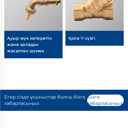
Ауыр жүк көтеретін
Қола Y-сүзгі
және қоладан
жасалған шүмек
Егер сізде ұсыныстар болса, бізге
Бізге
хабарласыңыз
хабарласыңыз