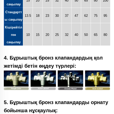
15
20
25
32
40
50
65
80
100
саңылау
Стандартт
13.5
18
23
30
37
47
62
75
95
ы саңылау
Кішірейтіл
ген
10
15
20
25
32
40
50
65
80
саңылау
4. Бұрыштық бронз клапандардың қол
жетімді бетін өңдеу түрлері:
5. Бұрыштық бронз клапандарды орнату
бойынша нұсқаулық: