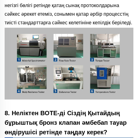
негізгі бөлігі ретінде қатаң сынақ протоколдарына
сәйкес әрекет етеміз, сонымен қатар әрбір процесстің
тиісті стандарттарға сәйкес келетініне кепілдік беріледі.
8. Неліктен BOTE-ді Сіздің Қытайдың
бұрыштық бронз клапан әмбебап тауар
өндірушісі ретінде таңдау керек?