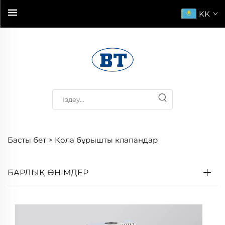
KK
Басты бет >
Қола бұрышты клапандар
БАРЛЫҚ ӨНІМДЕР