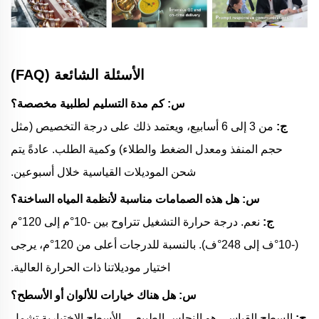
الأسئلة الشائعة (FAQ)
س: كم مدة التسليم لطلبية مخصصة؟
ج:
من 3 إلى 6 أسابيع، ويعتمد ذلك على درجة التخصيص (مثل
حجم المنفذ ومعدل الضغط والطلاء) وكمية الطلب. عادةً يتم
شحن الموديلات القياسية خلال أسبوعين.
س: هل هذه الصمامات مناسبة لأنظمة المياه الساخنة؟
ج:
نعم. درجة حرارة التشغيل تتراوح بين -10°م إلى 120°م
(-10°ف إلى 248°ف). بالنسبة للدرجات أعلى من 120°م، يرجى
اختيار موديلاتنا ذات الحرارة العالية.
س: هل هناك خيارات للألوان أو الأسطح؟
ج:
السطح القياسي هو النحاس الطبيعي. الأسطح الاختيارية تشمل