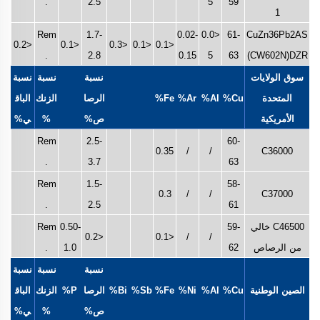
.
2.5
5
59
1
Rem
1.7-
0.02-
<0.0
61-
CuZn36Pb2AS
<0.2
<0.1
<0.3
<0.1
<0.1
.
2.8
0.15
5
63
(CW602N)DZR
سوق الولايات
نسبة
نسبة
نسبة
المتحدة
Cu%
Al%
Ar%
Fe%
الرصا
الزنك
الباق
الأمريكية
ص%
%
ي%
Rem
2.5-
60-
0.35
/
/
C36000
.
3.7
63
Rem
1.5-
58-
0.3
/
/
C37000
.
2.5
61
C46500 خالي
59-
0.50-
Rem
<0.2
<0.1
/
/
من الرصاص
62
1.0
.
نسبة
نسبة
نسبة
الصين الوطنية
Cu%
Al%
Ni%
Fe%
Sb%
Bi%
الرصا
P%
الزنك
الباق
ص%
%
ي%