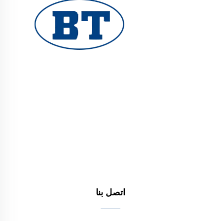
توفر شركة YUHUAN BOTE VALVES CO., LTD.
صمامات صناعية عالية الجودة لأنظمة النفط والغاز والمياه.
تضمن التصاميم المتينة والمقاومة للتآكل أداءً موثوقًا. تعتمد
عليها ملايين المهندسين حول العالم. تقدّم طلب عرض سعر
اليوم.
اتصل بنا