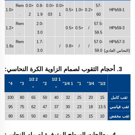
Rem
<0.0
0.8-
<0.0
<0.0
57-
<1.0
<0.5
<1.0
<0.2
HPb59-1
.
2
1.9
03
1
60
Rem
2.0-
57.5-
<1.2
<0.5
<0.5
/
HPb59-3
.
3.0
59.5
Rem
1.7-
57.0-
HPb57-3
≤1.8
/
<0.8
/
/
(النحاس العادي)
59.0
3.0
.
3. أحجام الثقوب لصمام الزاوية الكرة النحاسي:
2 1/2
1 1/2
4"
3"
2"
1 1/4"
1"
3/4"
1/2"
"
"
ثقب كامل
15
20
25
32
40
50
65
80
100
ثقب قياسي
13.5
18
23
30
37
47
62
75
95
ثقب مخفض
10
15
20
25
32
40
50
65
80
4. معالجات السطح المتوفرة لصمام النحاس: