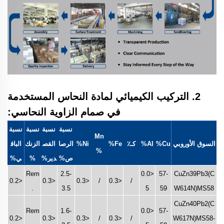
2. التركيب الكيميائي لمادة النحاس المستخدمة
في صمام الزاوية النحاسي:
نسبة
نسبة
نسبة
نسبة
Mn
السوق الأوروبي
Cu%
Al%
كـ٪
Fe%
Ni%
الرصا
القص
الزنك
الباق
%
ص%
دير%
%
ي%
Rem
2.5-
<0.0
57-
CuZn39Pb3(C
<0.2
<0.3
<0.3
/
<0.3
/
.
3.5
5
59
W614N)MS58
CuZn40Pb2(C
Rem
1.6-
<0.0
57-
<0.2
<0.3
<0.3
/
<0.3
/
W617N)MS58-