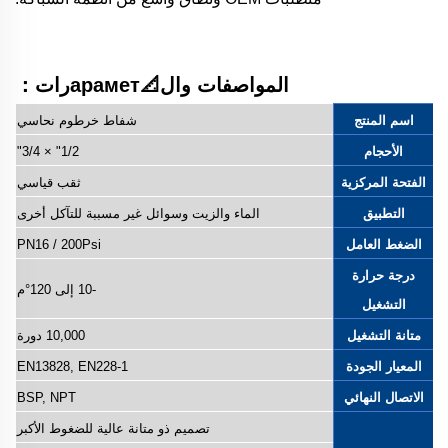
المواصفات وال📐араметرات：
اسم المنتج
شفاط خرطوم نحاسي
الأحجام
1/2" × 3/4"
الفتحة المركزية
ثقب قياسي
التطبيق
الماء والزيت وسوائل غير مسببة للتآكل أخرى
الضغط العامل
PN16 / 200Psi
درجة حرارة
-10 إلى 120°م
التشغيل
متانة التشغيل
10,000 دورة
المعيار الجودة
EN13828, EN228-1
الاتصال النهائي
BSP, NPT
تصميم ذو متانة عالية للضغوط الأكبر