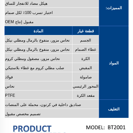
هيكل مضاد للانفجار للساق
المميزات:
اختبار تسرب 100٪ لكل صمام
مقبول إنتاج OEM
قطعة غيار
المادة
الجسم
نحاس مزور، منفوخ بالرمال ومطلي نيكل
غطاء الصمام
نحاس مزور، منفوخ بالرمال ومطلي نيكل
الكرة
نحاس مزور، مصقول ومطلي كروم
المواد
المقبض
صلب مطلي كروم مع غطاء بلاستيكي
صامولة
فولاذ
المحور الرئيسي
نحاس
مقعد الكرة
PTFE
صناديق داخلية في كرتون، محملة على المنصات
التغليف
تصميم مخصص مقبول