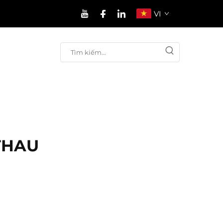
VI
THAU