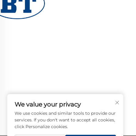
CÔNG TY TNHH YUHUAN BOTE VALVES chuyên
cấp các loại van công nghiệp chất lượng cao cho
thống dầu khí và nước. Thiết kế bền bỉ, chống ă
đảm bảo hoạt động ổn định. Được các kỹ sư trên
thế giới tin dùng. Yêu cầu báo giá ngay hôm nay
We value your privacy
We use cookies and similar tools to provide our
services. If you don't want to accept all cookies,
click Personalize cookies.