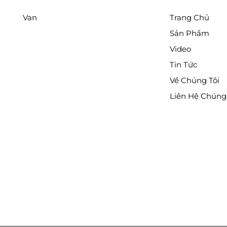
Van
Trang Chủ
Sản Phẩm
Video
Tin Tức
Về Chúng Tôi
 cung
Liên Hệ Chúng 
 hệ
n mòn,
 toàn
.