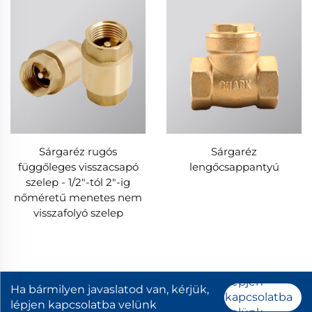
Sárgaréz rugós
Sárgaréz
függőleges visszacsapó
lengőcsappantyú
szelep - 1/2"-tól 2"-ig
nőméretű menetes nem
visszafolyó szelep
Lépjen
Ha bármilyen javaslatod van, kérjük,
kapcsolatba
lépjen kapcsolatba velünk