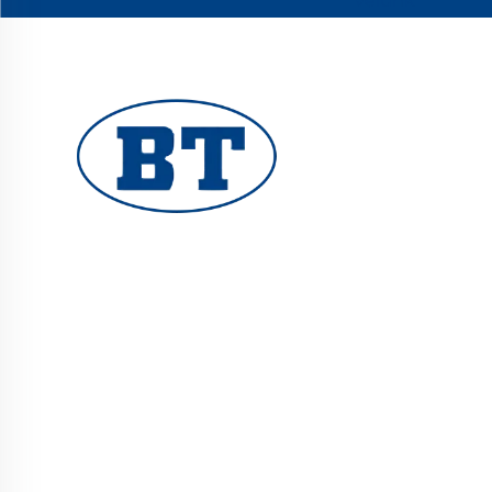
velünk
YUHUAN BOTE VALVES CO., LTD. minőségi
ipari szelepeket kínál olaj-, gáz- és
vízrendszerekhez. Tartós, korrózióálló kialakítás
garantálja a megbízható működést. Mérnökök
szerte a világon megbíznak bennünk. Kérjen
árajánlatot még ma!