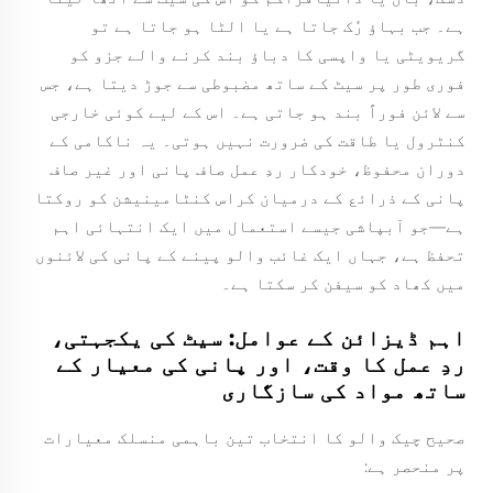
ہے۔ جب بہاؤ رُک جاتا ہے یا الٹا ہو جاتا ہے تو
گریویٹی یا واپسی کا دباؤ بند کرنے والے جزو کو
فوری طور پر سیٹ کے ساتھ مضبوطی سے جوڑ دیتا ہے، جس
سے لائن فوراً بند ہو جاتی ہے۔ اس کے لیے کوئی خارجی
کنٹرول یا طاقت کی ضرورت نہیں ہوتی۔ یہ ناکامی کے
دوران محفوظ، خودکار ردِ عمل صاف پانی اور غیر صاف
پانی کے ذرائع کے درمیان کراس کنٹامینیشن کو روکتا
ہے—جو آبپاشی جیسے استعمال میں ایک انتہائی اہم
تحفظ ہے، جہاں ایک غائب والو پینے کے پانی کی لائنوں
میں کھاد کو سیفن کر سکتا ہے۔
اہم ڈیزائن کے عوامل: سیٹ کی یکجہتی،
ردِ عمل کا وقت، اور پانی کی معیار کے
ساتھ مواد کی سازگاری
صحیح چیک والو کا انتخاب تین باہمی منسلک معیارات
پر منحصر ہے: