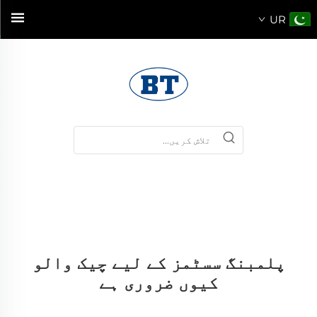
UR
پلمبنگ سسٹمز کے لیے چیک والو
کیوں ضروری ہے