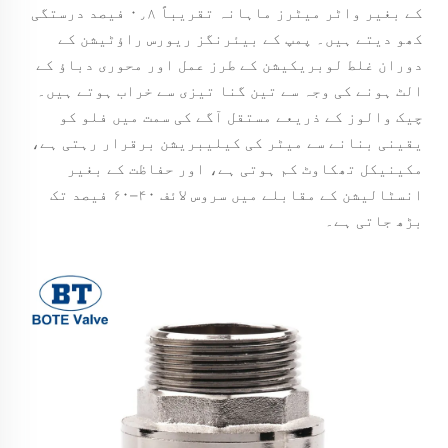
کے بغیر واٹر میٹرز ماہانہ تقریباً ۰٫۸ فیصد درستگی
کھو دیتے ہیں۔ پمپ کے بیئرنگز ریورس راؤٹیشن کے
دوران غلط لوبریکیشن کے طرز عمل اور محوری دباؤ کے
الٹ ہونے کی وجہ سے تین گنا تیزی سے خراب ہوتے ہیں۔
چیک والوز کے ذریعے مستقل آگے کی سمت میں فلو کو
یقینی بنانے سے میٹر کی کیلیبریشن برقرار رہتی ہے،
مکینیکل تھکاوٹ کم ہوتی ہے، اور حفاظت کے بغیر
انسٹالیشن کے مقابلے میں سروس لائف ۴۰–۶۰ فیصد تک
بڑھ جاتی ہے۔