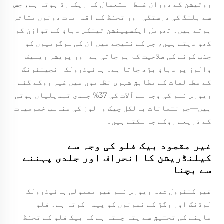
روٹیشن کے دوران غلط استعمال کا ریکارڈ ہوتا ہے، جس
سے بلنگ کی درستگی اور تحفظ کے اقدامات دونوں متاثر
ہوتے ہیں۔ تھرمل ایکسپینشن ٹینکس دباؤ کے توازن کو
کھو دیتے ہیں، جس کے نتیجے میں ان کی سرگرمیوں کو
جذب کرنے کی صلاحیت کم ہو جاتی ہے اور پریشر ریلیف
والوز پر دباؤ بڑھ جاتا ہے۔ ہائیڈرولک انجینئرنگ
کے مطالعات کے مطابق شہری نظاموں میں غیر روکے گئے
ریورس فلو کی وجہ سے آلات کی 37% جلدی تبدیلیاں ہوتی
ہیں—جو نقصانات بالکل چیک والوز کی مناسب خصوصیات
کے ذریعے روکے جا سکتے ہیں۔
غیر مقصود بیک فلو کی وجہ سے
کیلنڈریشن کا انحراف اور جلدی پہننے
سے بچنا
غیر کنٹرول شدہ ریورس فلو غیر معمولی ہائیڈرولک
لوڈنگ اور رگڑ کے نمونوں کو پیدا کرتا ہے۔ فلو
ماپنے کی تحقیق سے پتہ چلتا ہے کہ بیک فلو کے تحفظ