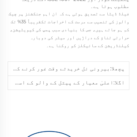
مطلوب ہوتا ہے۔
فیلڈ ڈیٹا سے تصدیق ہوتی ہے کہ ان اہم جنکشنز پر چیک
والوز کی تنصیب سے مرمت کے اخراجات تکقریباً 35% تک
کم ہو جاتے ہیں، جس کا بنیادی سبب پمپ کی کیویٹیشن،
حرارتی تناؤ کے دراڑیں اور میٹر کی دوبارہ
کیلنڈریشن کے سائیکلز کو روکنا ہے۔
پچھلا:
بیرونی نل خریدتے وقت غور کرنے کے اہم عوامل
اگلا:
اعلیٰ معیار کے پیتل کے والو کے استعمال کے اہم فوائد