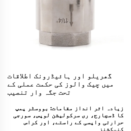
گھریلو اور ہائیڈرونک اطلاقات
میں چیک والوز کی حکمت عملی کے
تحت جگہ وار تنصیب
زیادہ اثر انداز مقامات: بووسٹر پمپ
کا ڈسچارج، ری سرکولیشن لوپس، سورجی
حرارتی واپسی کے راستے، اور کراس
کنیکشنز