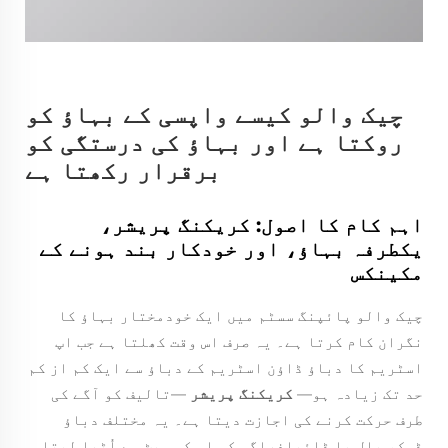
چیک والو کیسے واپسی کے بہاؤ کو
روکتا ہے اور بہاؤ کی درستگی کو
برقرار رکھتا ہے
اہم کام کا اصول: کریکنگ پریشر،
یکطرفہ بہاؤ، اور خودکار بند ہونے کے
مکینکس
چیک والو پائپنگ سسٹم میں ایک خودمختار بہاؤ کا
نگران کام کرتا ہے۔ یہ صرف اس وقت کھلتا ہے جب اپ
اسٹریم کا دباؤ ڈاؤن اسٹریم کے دباؤ سے ایک کم از کم
حد تک زیادہ ہو—
کریکنگ پریشر
—تالیف کو آگے کی
طرف حرکت کرنے کی اجازت دیتا ہے۔ یہ مختلف دباؤ
ڈسک، بال یا ڈائیافراگم کو اس کی سیٹ سے اُٹھا لیتا