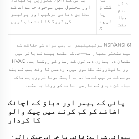
د کی
کٹاؤ
اور محلول میں موجود جامدات کے
عدم
یا
مطابق دھاتی ترکیب اور پولیمر
مطا
لیچن
کی گریڈ کا انتخاب کریں
بقت
گ
NSF/ANSI 61 سرٹیفیکیشن اب بھی مواد کی حفاظت کے
لیے صنعتی معیار ہے—جس کا مقصد پینے کے پانی میں
نقصان دہ بھاری دھاتوں کے رساو کو روکنا ہے۔ HVAC
اور ہائیڈرونک نظاموں میں، ردعمل کا وقت پمپ کے بند
ہونے کے ترتیب کے ساتھ ہم آہنگ ہونا ضروری ہے تاکہ
تباہ کن دباؤ کے عارضی اضافے کو روکا جا سکے۔
پانی کے ہیمر اور دباؤ کے اچانک
اضافے کو کم کرنے میں چیک والو
کا کردار
میدانی شواہد: غائب یا خراب چیک والوز