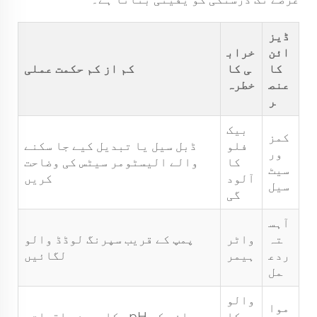
ڈیز
ائن
خراب
کا
ی کا
کم از کم حکمت عملی
عنص
خطرہ
ر
بیک
کمز
فلو
ڈبل سیل یا تبدیل کیے جا سکنے
ور
کا
والے الیسٹومر سیٹس کی وضاحت
سیٹ
آلود
کریں
سیل
گی
آہس
تہ
واٹر
پمپ کے قریب سپرنگ لوڈڈ والو
ردع
ہیمر
لگائیں
مل
والو
موا
کا
پانی کے pH، کلورین باقیات،