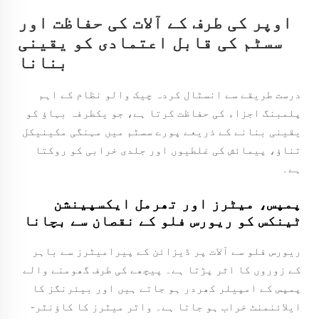
اوپر کی طرف کے آلات کی حفاظت اور
سسٹم کی قابل اعتمادی کو یقینی
بنانا
درست طریقے سے انسٹال کردہ چیک والو نظام کے اہم
پلمبنگ اجزاء کی حفاظت کرتا ہے، جو یکطرفہ بہاؤ کو
یقینی بنانے کے ذریعے پورے سسٹم میں مہنگی مکینیکل
تناؤ، پیمائش کی غلطیوں اور جلدی خرابی کو روکتا
ہے۔
پمپس، میٹرز اور تھرمل ایکسپینشن
ٹینکس کو ریورس فلو کے نقصان سے بچانا
ریورس فلو سے آلات پر ڈیزائن کے پیرامیٹرز سے باہر
کے زوروں کا اثر پڑتا ہے۔ پیچھے کی طرف گھومنے والے
پمپس کے امپیلر کھردر ہو جاتے ہیں اور بیئرنگز کا
ایلائنمنٹ خراب ہو جاتا ہے۔ واٹر میٹرز کا کاؤنٹر-