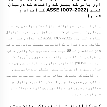
اور پانی کے ہیمر کے واقعات کے درمیان
تعلق (ASSE 1007–2022 کے اعداد و
شمار)
پانی کا ہیمر—جو اچانک بہاؤ کے ختم ہونے کی وجہ سے
پیدا ہوتا ہے—پائپ لائنز اور اجزاء پر شدید مکینیکل
تناؤ ڈالتا ہے۔ ASSE 1007–2022 کے اعداد و شمار کے
مطابق، دباؤ کے اچانک اضافے سے منسلک بلڈیں کے پائپ
لائن کے نقصان کے 68 فیصد معاملات میں چیک والوز غائب
یا خراب پائے گئے۔ یہ واقعات عام طور پر آپریٹنگ
لیول سے 150 psi تک عارضی دباؤ پیدا کرتے ہیں، جس سے
جوڑوں میں دراڑیں پڑتی ہیں، فٹنگز ٹوٹ جاتی ہیں،
اور گاسکٹ کی مضبوطی متاثر ہوتی ہے۔ مناسب طریقے سے
منتخب اور صحیح مقام پر نصب کیے گئے چیک والوز ان
جھٹکوں کو شروع کرنے والے ریورس فلو کے مومنٹم کو
ختم کر دیتے ہیں۔
کیس کا اندازہ: ہائیڈرونک ہیٹنگ سسٹم