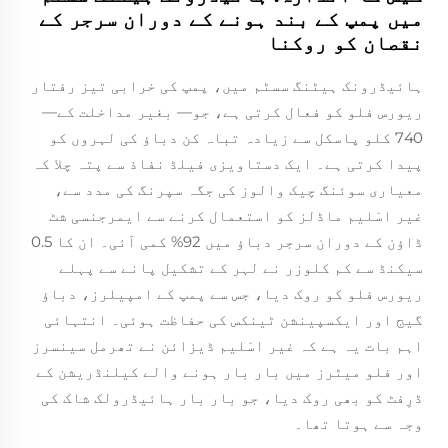
میں پمپ کے بند ہونے کے دوران سرجر کے
نقصان کو روکنا
ہائیڈرونک ہیٹنگ سسٹم میں، پمپ کی خرابی تیز رفتار
ریورس فلو کو فعال کرتی ہے، جو— بغیر مداخلت کے—
740 کلو پاسکل سے زیادہ تباہ کن دباؤ کی لہروں کو
پیدا کرتی ہے۔ ایک دستاویزی فیلڈ نفاذ سے پتہ چلا کہ
معیاری سوئنگ چیک والوز کی جگہ سپرنگ کی مدد سے،
غیر اسْلیم ماڈلز کو استعمال کرنے سے ایمرجنسی شٹ
ڈاؤن کے دوران سرجر دباؤ میں 92% کمی آئی۔ ان کا 0.5
سیکنڈ سے کم کلوزر نے لہر کے تشکیل پانے سے پہلے
ریورس فلو کو روک دیا، جس سے پمپ کے امپیلرز، دباؤ
گیج اور ایکسپینشن ٹینکس کی حفاظت ہوئی۔ انتہائی
اہم بات یہ ہے کہ غیر اسْلیم ڈیزائن نے تھرمل سینسرز
اور فلو میٹرز میں بار بار ہونے والے کیلنڈریشن کے
ڈرِفٹ کو بھی روک دیا، جو بار بار ہائیڈرولک شاک کی
وجہ سے ہوتا تھا۔