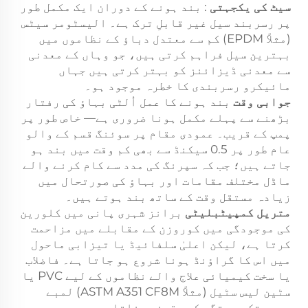
سیٹ کی یکجہتی
: بند ہونے کے دوران ایک مکمل طور
پر رسربند سیل غیر قابلِ ترک ہے۔ الیسٹومر سیٹس
(مثلاً EPDM) کم سے معتدل دباؤ کے نظاموں میں
بہترین سیل فراہم کرتی ہیں، جو وہاں کے معدنی
سے معدنی ڈیزائنز کو بہتر کرتی ہیں جہاں
مائیکرو رسربندی کا خطرہ موجود ہو۔
جوابی وقت
بند ہونے کا عمل اُلٹی بہاؤ کی رفتار
بڑھنے سے پہلے مکمل ہونا ضروری ہے— خاص طور پر
پمپ کے قریب۔ عمودی مقام پر سوئنگ قسم کے والو
عام طور پر 0.5 سیکنڈ سے بھی کم وقت میں بند ہو
جاتے ہیں؛ جب کہ سپرنگ کی مدد سے کام کرنے والے
ماڈل مختلف مقامات اور بہاؤ کی صورتحال میں
زیادہ مستقل وقت کے ساتھ بند ہوتے ہیں۔
متریل کمپیٹبلیٹی
برانز شہری پانی میں کلورین
کی موجودگی میں کوروزن کے مقابلے میں مزاحمت
کرتا ہے، لیکن اعلیٰ سلفائیڈ یا تیزابی ماحول
میں اس کا گراؤنڈ ہونا شروع ہو جاتا ہے۔ فاضلاب
یا سخت کیمیائی علاج والے نظاموں کے لیے PVC یا
سٹین لیس سٹیل (مثلاً ASTM A351 CF8M) لمبے
عرصے تک درستگی کو یقینی بناتا ہے۔