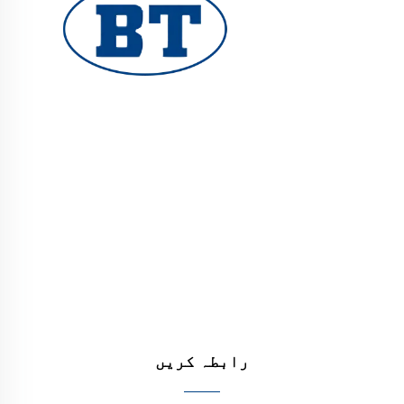
یوہوان بوٹے والوز کمپنی لمیٹڈ تیل، گیس اور
پانی کے نظام کے لیے اعلیٰ معیار کے صنعتی والوز
فراہم کرتا ہے۔ durable، مزاحم سنکنرن کے خلاف
ڈیزائن کارکردگی کو یقینی بناتے ہیں۔ دنیا بھر
کے انجینئرز کی طرف سے بھروسہ کیا جاتا ہے۔ آج
ہی کوٹ کا مطالبہ کریں۔
رابطہ کریں