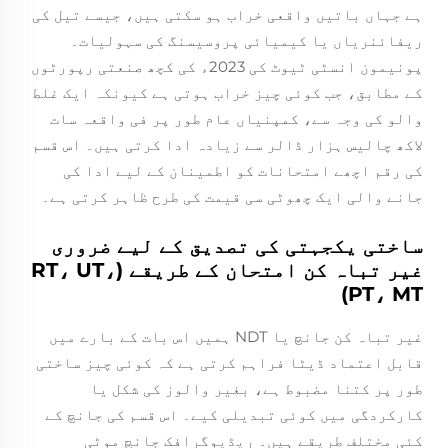
ہے جہاں باتیں واقعی خراب ہو سکتی ہیں، جیسے تیل کی
ریفائنریاں یا کیمیائی پروسیسنگ کی سہولیات۔
پونیمون انسٹی ٹیوٹ کی 2023ء کی کچھ صنعتی رپورٹوں
کے مطابق، جب کوئی چیز خراب ہوتی ہے کیونکہ ایک غلط
والو کی وجہ سے، کمپنیاں عام طور پر فی واقعہ سات
لاکھ چالیس ہزار ڈالر سے زیادہ ادا کرتی ہیں۔ اس قسم
کی رقم اچھے امتحانات کو اطمینان کے لیے ادا کی
جانے والی ایک چھوٹی سی قیمت کی طرح ظاہر کرتی ہے۔
ساختی یکجہتی کی تصدیق کے لیے ضروری
غیر تباہ کن امتحان کے طریقے (RT، UT،
PT، MT)
غیر تباہ کن جانچ یا NDT ہمیں اس بات کے بارے میں
قابل اعتماد ڈیٹا فراہم کرتی ہے کہ کوئی چیز ساختی
طور پر کتنا مضبوط ہے، بغیر والوز کی شکل یا
کارکردگی میں کوئی تبدیلی کیے۔ اس قسم کی جانچ کے
کئی مختلف طریقے ہیں۔ ریڈیوگرافک جانچ موٹی