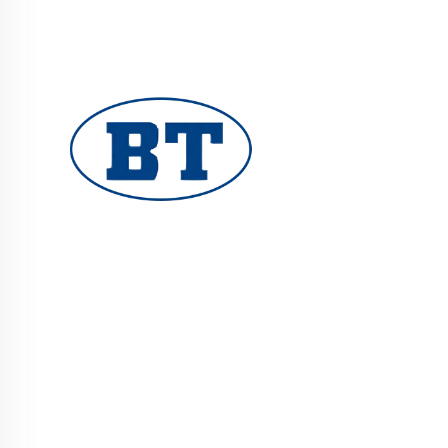
یوہوان بوٹے والوز کمپنی لمیٹڈ تیل، گیس اور
پانی کے نظام کے لیے اعلیٰ معیار کے صنعتی والوز
فراہم کرتا ہے۔ durable، مزاحم سنکنرن کے خلاف
ڈیزائن کارکردگی کو یقینی بناتے ہیں۔ دنیا بھر
کے انجینئرز کی طرف سے بھروسہ کیا جاتا ہے۔ آج
ہی کوٹ کا مطالبہ کریں۔