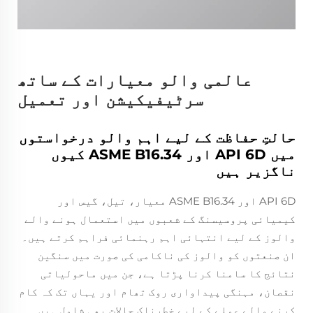
عالمی والو معیارات کے ساتھ
سرٹیفیکیشن اور تعمیل
حالتِ حفاظت کے لیے اہم والو درخواستوں
میں API 6D اور ASME B16.34 کیوں
ناگزیر ہیں
API 6D اور ASME B16.34 معیار، تیل، گیس اور
کیمیائی پروسیسنگ کے شعبوں میں استعمال ہونے والے
والوز کے لیے انتہائی اہم رہنمائی فراہم کرتے ہیں۔
ان صنعتوں کو والوز کی ناکامی کی صورت میں سنگین
نتائج کا سامنا کرنا پڑتا ہے، جن میں ماحولیاتی
نقصان، مہنگی پیداواری روک تھام اور یہاں تک کہ کام
کرنے والے عملے کے لیے خطرناک حالات بھی شامل ہیں۔