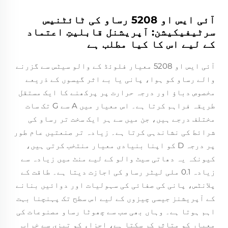
آئی ایس او 5208 رساو کی ٹائٹنیس
سرٹیفیکیشن: آپریشنل قابلیتِ اعتماد
کے لیے اس کا کیا مطلب ہے
آئی ایس او 5208 معیار فلوئڈ کے والو سیٹس سے گزرنے
والے رساو کو ہوا، پانی یا بے اثر گیسوں کے ذریعے
مخصوص دباؤ اور درجہ حرارت پر پرکھنے کا ایک مستقل
طریقہ فراہم کرتا ہے۔ اس معیار میں A سے G تک سات
مختلف درجے ہیں، جن میں سے ہر ایک سخت تر رساو کی
شرائط کی نشاندہی کرتا ہے۔ زیادہ تر صنعتیں عام طور
پر درجہ D کو اپنا بنیادی معیار منتخب کرتی ہیں،
کیونکہ یہ دھاتی سیٹ والو کے لیے منٹ میں زیادہ سے
زیادہ 0.1 ملی لیٹر رساو کی اجازت دیتا ہے۔ طاقت کے
پلانٹس، پانی کی صفائی کی سہولیات اور دوائیں بنانے
کے آپریشنز جیسی چیزوں کے لیے اس سطح تک پہنچنا بہت
اہم ہوتا ہے۔ وہاں بھی سب سے چھوٹا رساو مصنوعات کی
معیار کو متاثر کر سکتا ہے، اجزاء کو تیزی سے خراب