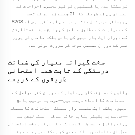
کر سکتا ہے، یا کمپنیوں کو غیر محسوس اخراجات کے
لیے ای پی اے طریقہ کار 21 جیسے ضوابط کے تحت
پریشانی میں ڈال سکتا ہے۔ اسی لیے آئی ایس او 5208
کے معیارات کے مطابق والوز کی جانچ صرف انسٹالیشن
کے دوران ایک بار نہیں کی جاتی بلکہ سامان کی پوری
عمر کے دوران مسلسل توجہ کی ضرورت ہوتی ہے۔
سخت گیرانہ معیار کی ضمانت
درستگی کے ثابت شدہ امتحانی
طریقوں کے ذریعے
والوں کے سازندگان پیداوار کے دوران کئی مراحل کے
امتحانات کا انجام دیتے ہیں—صرف بے ترتیب جانچ
نہیں، بلکہ ایک سلسلہ وار منسلک امتحانات کا سلسلہ
—جس سے یہ یقینی بنایا جاتا ہے کہ انسٹالیشن سے
پہلے والوز درست طریقے سے کام کریں گے۔ سخت امتحانی
عمل ان مقامات پر ناکامیوں کو روکنے میں مدد دیتا