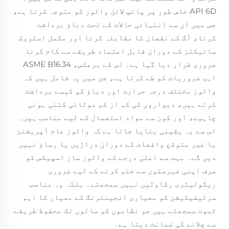
API 6D خاص طور پر پائپ لائن والوز کو متوجہ کرتا ہے،
جس میں ان سے انتہائی حالات کے تحت دباؤ برداشت
کرنا، آگ کے نقصان کا مقابلہ کرنا اور مکمل اسٹروک
سائیکلز کے دوران قابل اعتماد طریقے سے کام کرنا
ضروری قرار دیا گیا ہے۔ اس کے برعکس، ASME B16.34
اہم ضروریات کو طے کرتا ہے، جن میں یہ شامل ہیں کہ
والوز مختلف درجہ حرارت اور دباؤ کو کیسے برداشت
کرتے ہیں، دیواروں کی کم از کم موٹائی کتنی ہونی
چاہیے، اور کون سے مواد استعمال کے لیے مناسب ہیں۔
اس سے یہ یقینی بنایا جاتا ہے کہ والوز عام آپریشنز
یا غیر متوقع واقعات کے دوران دراڑیں یا رساؤ نہیں
دیں گے۔ بہت سے اعلیٰ درجے کے والوز ساز اسپیکس کو
صرف اپنی فہرستوں سے ختم کرنے کے لیے ضروری
ریگولیٹری رکاوٹیں نہیں سمجھتے۔ بلکہ وہ مناسب
سرٹیفیکیشن کو معیاری انجینئرنگ کے معیار کا اہم
ثبوت سمجھتے ہیں جو نظاموں کو سالوں تک محفوظ طریقے
سے چلانے کی ضمانت دیتا ہے۔