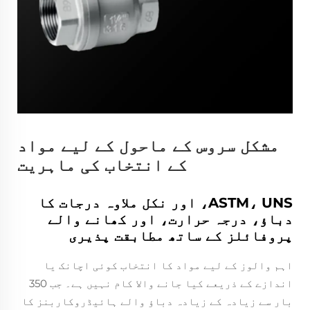
مشکل سروس کے ماحول کے لیے مواد
کے انتخاب کی ماہریت
ASTM، UNS، اور نکل ملاوہ درجات کا
دباؤ، درجہ حرارت، اور کھانے والے
پروفائلز کے ساتھ مطابقت پذیری
اہم والوز کے لیے مواد کا انتخاب کوئی اچانک یا
اندازے کے ذریعے کیا جانے والا کام نہیں ہے۔ جب 350
بار سے زیادہ کے زیادہ دباؤ والے ہائیڈروکاربنز کا