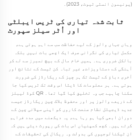
(پونیمون انسٹی ٹیوٹ، 2023)۔
ثابت شدہ تیاری کی ٹریس ایبلٹی
اور اُٹر سیلز سپورٹ
وہاں جہاں والوز کے لیے حفاظت سب سے اہم ہوتی ہے،
مکمل تیاری کی نگرانی صرف ایک اچھی بات نہیں بلکہ
بالکل ضروری ہے۔ ہمیں خام مال کے بیچ نمبرز سے لے کر
آہنگی کے دستاویزات، غیر تباہ کن ٹیسٹ کے نتائج اور
آخری دباؤ کے ٹیسٹ تک ہر چیز کے ریکارڈز کی ضرورت
ہوتی ہے۔ ہر معلومات کا ڈیٹا اس وقت تک ٹریس کیا جا
سکنا چاہیے جب وہ تخلیق کیا گیا تھا۔ QR کوڈ لیبلز
کے ذریعے والوز پر اور محفوظ بلاک چین ریکارڈز جیسے
جدید ڈیجیٹل نظام صنعت کاروں کو اپنی سپلائی چین کے
دوران ابھی کیا ہو رہا ہے، یہ دیکھنے میں مدد فراہم
کرتے ہیں۔ کچھ کمپنیاں اس بات کی رپورٹ دیتی ہیں کہ
ان ٹیکنالوجیوں کی بدولت وہ ریکال کی تحقیقات کے