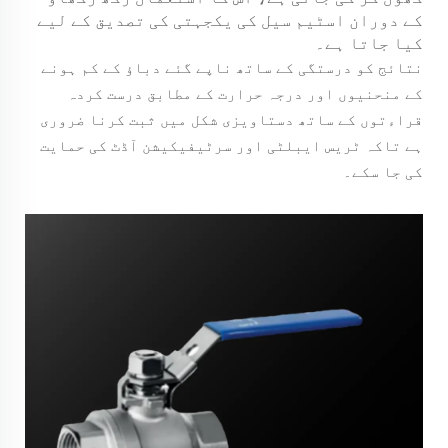
کے دوران اسٹیم سیل کی یکجہتی کی تصدیق کے لیے
کیا جاتا ہے۔
نتائج کو درستگی کے ساتھ ناپے گئے دباؤ کے کم ہونے
کے منحنیوں اور درجہ حرارت کے مطابق درست کردہ
قراءتوں کے ساتھ دستاویزی شکل میں ثبت کرنا ضروری
ہے تاکہ ٹریس ایبلٹی اور سرٹیفیکیشن آڈٹ کی حمایت
کی جا سکے۔