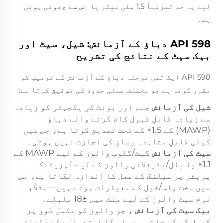
لیے یہ حد تقریباً 1.5 ملی میٹر یا اس سے چھوٹی ہوتی
ہے۔
API 598 دباؤ کے آزمائش: شیل، سیٹ اور
بیک سیٹ کے نتائج کی تشریح
API 598 ایک تین مرحلہ دباؤ کے آزمائش کے ترتیب کو
مقرر کرتا ہے جو مختلف عملی حدود کی توثیق کرتا ہے:
شیل کی آزمائش
جسم اور بونٹ کی یکجہتی کو زیادہ
سے زیادہ قابلِ قبول کام کرنے والے دباؤ
(MAWP) کے 1.5× کے تحت تصدیق کرتا ہے، جس میں
کوئی قابلِ مشاہدہ رساؤ کی اجازت نہیں ہوتی۔
سیٹ کی آزمائش
گیٹ/گلوب والوز کے لیے MAWP کے
1.1× یا بال/بٹرفلائی والوز کے لیے آپریٹنگ
پریشر پر سیلنگ کے عمل کا اندازہ لگاتا ہے، جس
میں سخت پاس/فیل کے معیارات ہوتے ہیں—مثلاً،
نرم سیٹ والوز کے لیے منٹ میں ±18 بلبلے۔
بیک سیٹ کی آزمائش
، جو والوز کو مکمل طور پر
کھول کر کی جاتی ہے، اس کا استعمال رکھ رکھاؤ