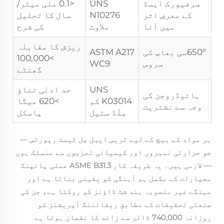
سرفیورک ایسڈ
UNS
<0.1 ملی میٹر/
کے معرضِ اثر
N10276
سال کا تحلیل
میں آنا
ملاوٹ
کی شرح
ریزش کا مقابلہ
650°سی بھاپ کی
ASTM A217
>100,000
سروس
WC9
گھنٹے
UNS
حد ادنٰی تناؤ
ہائیڈروجن کی
K03014 کم
>620 میگا
وجہ سے نشتریت
مِلّڈ سٹیل
پاسکل
ہر مواد کے بیچ کے لیے ٹریس ایبل مِل ٹیسٹ رپورٹس —
جو حرارتی نمبروں اور کیمیائی تجزیوں سے منسلک ہوں
— لازمی ہیں۔ یہ طریقہ کار ASME B31.3 عملی پائپنگ
معیارات کے مکمل ہم آہنگی کو یقینی بناتا ہے اور
مہنگے غیر منصوبہ بند شٹ ڈاؤنز کو روکتا ہے، جن کی
صنعتی تحقیقات کے مطابق ریفائننگ آپریشنز کو
روزانہ 740,000 ڈالر سے زائد کا نقصان ہوتا ہے