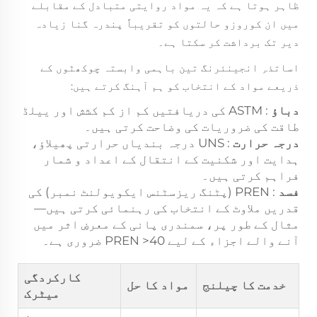
ظاہر ہوتا ہے کہ یہ مواد روایتی متبادل کے مقابلے
میں ان کوروزو حالتوں کو تقریباً پندرہ گنا زیادہ
دیر تک برداشت کر سکتا ہے۔
اساتذہِ انجینئرنگ تین باہمی وابستہ چوکھٹوں کے
ذریعے مواد کے انتخاب کو ہم آہنگ کرتے ہیں:
دباؤ
: ASTM کی دریافتیں کم از کم کشش اور ییلڈ
طاقت کی ضروریات کی وضاحت کرتی ہیں۔
درجہ حرارت
: UNS درجہ بندیاں حرارتی پھیلاؤ،
ہدایت اور شکنیت کے انتقال کے اعداد و شمار
فراہم کرتی ہیں۔
فسد
: PREN (پٹنگ ریزسٹنس ایکویولنٹ نمبر) کی
قدریں ملاوٹ کے انتخاب کی رہنمائی کرتی ہیں—
مثال کے طور پر، سمندری پانی کے معرضِ اثر میں
آنے والے اجزاء کے لیے PREN >40 ضروری ہے۔
کارکردگی
خدمت کا چیلنج
مواد کا حل
میٹرک