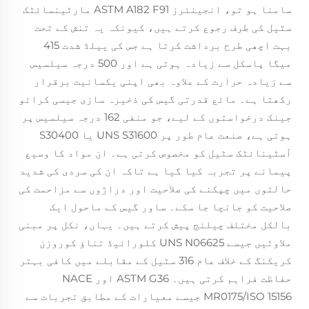
سامنا ہو تو، انجینئرز ASTM A182 F91 مارٹینسائٹک
سٹیل کی طرف رجوع کرتے ہیں، کیونکہ یہ تنش کے تحت
بہت اچھی طرح برداشت کرتا ہے جس کی ییلڈ شدت 415
میگا پاسکل سے زیادہ ہوتی ہے اور 500 درجہ سیلسیس
سے زیادہ حرارت کے علاوہ بھی اپنی یکسانیت برقرار
رکھتا ہے۔ مائع قدرتی گیس کی ذخیرہ سازی جیسی کرائو
جینک درخواستوں کے لیے، جو منفی 162 درجہ سیلسیس پر
ہوتی ہے، صنعت عام طور پر UNS S31600 یا S30400
آسٹینائٹک سٹیل کو مخصوص کرتی ہے۔ ان مواد کا وسیع
پیمانے پر تجربہ کیا گیا ہے تاکہ ان کی سردی کی شدید
حالتوں میں چپکنے کی صلاحیت اور دراڑوں سے مزاحمت کی
صلاحیت کو جانچا جا سکے۔ ساور گیس کے ماحول ایک
بالکل مختلف چیلنج پیش کرتے ہیں۔ یہاں، نکل پر مبنی
ملاوٹیں جیسے UNS N06625 کلورائیڈ تناؤ کوروزن
کریکنگ کے خلاف عام 316 سٹیل کے مقابلے میں کافی بہتر
حفاظت فراہم کرتی ہیں۔ ASTM G36 اور NACE
MR0175/ISO 15156 جیسے معیارات کے مطابق تجربات سے