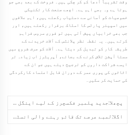
وقت تقریباً آدھا کم کر چکی ہیں۔ فروخت کے بعد بھی جو
ہوتا ہے وہ بھی اہم ہے۔ اچھے صنعت کار تکنیکی
خصوصیات کو آسانی سے دستیاب رکھتے ہیں، اہم علاقوں
میں اسپیئر پارٹس کا اسٹاک برقرار رکھتے ہیں، اور
جب بھی خرابیاں پیش آتی ہیں تو فوری سروس فراہم
کرتے ہیں۔ یہ نقطہ نظر پلانٹس کے آلات خریدنے کے
طریقہ کار کو تبدیل کر دیتا ہے۔ آلات کو صرف شروع میں
سستا آپشن تلاش کرنے کے بجائے، آپریٹرز اب زیادہ تر
ایسے شراکت داروں کو ترجیح دیتے ہیں جو ان کے
اثاثوں کی پوری عمر کے دوران قابل اعتماد کارکردگی
کی حمایت کر سکیں۔
پچھلا:
جدید پلمبر فکسچرز کے لیے اینگل والو کیوں ضروری ہے
اگلا:
لمبے عرصے تک قائم رہنے والی انسٹالیشنز کے لیے پیتل کے پائپ فٹنگز کے فوائد