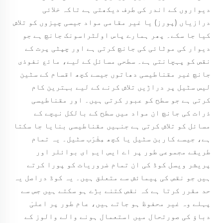
دیواروں کے اندر کی طرف دیکھتی ہے تاکہ خلائی
درازیاں (پورز) یا غیر مقامی مواد جیسی چیزوں کو تلاش
کیا جا سکے۔ پھر ہمارے پاس اولٹراسونک جانچ ہے جو
دیوار کی موٹائی کی جانچ کرتی ہے اور چپٹی پرت کے
نقص کو پہچانتی ہے۔ سطحی مسائل کے لیے، مائع نفوذی
جانچ غیر مقناطیسی دھاتوں جیسے کچھ اقسام کے سٹین
لیس سٹیل پر دراڑیں تلاش کرنے کے لیے بہترین کام
کرتی ہے جو سطح کو عبور کرتی ہیں۔ اور مقناطیسی
ذرات کی جانچ ان مواد میں سطح کے بالکل نیچے کے
مسائل کو تلاش کرتی ہے جنہیں مقناطیسی بنایا جا سکتا
ہے، جیسے کاربن سٹیل یا کچھ مِشْرَب سٹیل۔ یہ تمام
طریقے مجموعی طور پر اے ایس ایم ای بوائلر اور
پریشر ویسل کوڈ کی ان تمام ضروریات کو پورا کرتے
ہیں جو نقص کی پیمائش سے متعلق ہیں۔ یہ کوڈ دراصل یہ
حد مقرر کرتا ہے کہ نقص کتنے بڑے ہو سکتے ہیں جس سے
پہلے وہ غیر محفوظ ہو جاتے ہیں، عام طور پر اعلیٰ
دباؤ کی صورتحال میں استعمال ہونے والے والوز کے