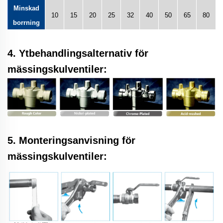
Minskad
10
15
20
25
32
40
50
65
80
borrning
4. Ytbehandlingsalternativ för
mässingskulventiler:
5. Monteringsanvisning för
mässingskulventiler: