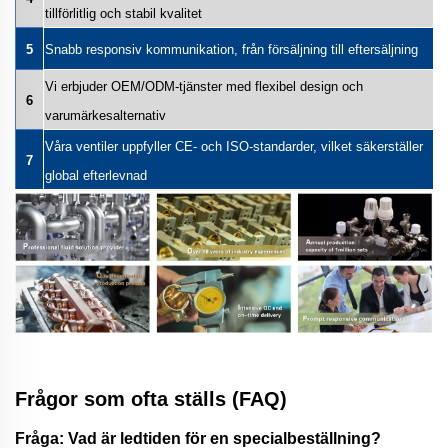
tillförlitlig och stabil kvalitet
5
Snabb responsiv kommunikation, från försäljning till eftersäljning
Vi erbjuder OEM/ODM-tjänster med flexibel design och
6
varumärkesalternativ
Våra ventiler uppfyller CE- och ISO-standarder, vilket säkerställer
7
global efterlevnad
Frågor som ofta ställs (FAQ)
Fråga: Vad är ledtiden för en specialbeställning?