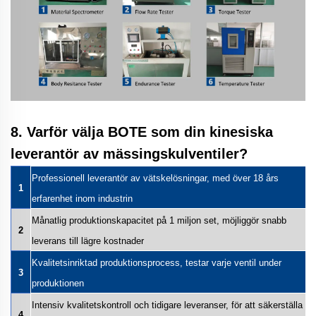
8. Varför välja BOTE som din kinesiska
leverantör av mässingskulventiler?
Professionell leverantör av vätskelösningar, med över 18 års
1
erfarenhet inom industrin
Månatlig produktionskapacitet på 1 miljon set, möjliggör snabb
2
leverans till lägre kostnader
Kvalitetsinriktad produktionsprocess, testar varje ventil under
3
produktionen
Intensiv kvalitetskontroll och tidigare leveranser, för att säkerställa
4