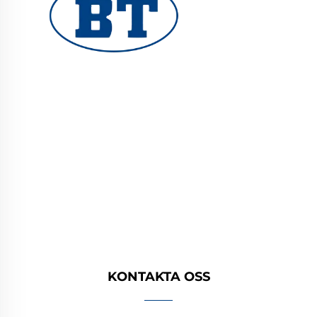
YUHUAN BOTE VALVES CO., LTD.
tillhandahåller högkvalitativa industriella
ventiler för olje-, gas- och vattensystem.
Hållbara, korrosionsbeständiga konstruktioner
säkerställer tillförlitlig prestanda. Litar på
globala ingenjörer. Begär en offert idag.
KONTAKTA OSS