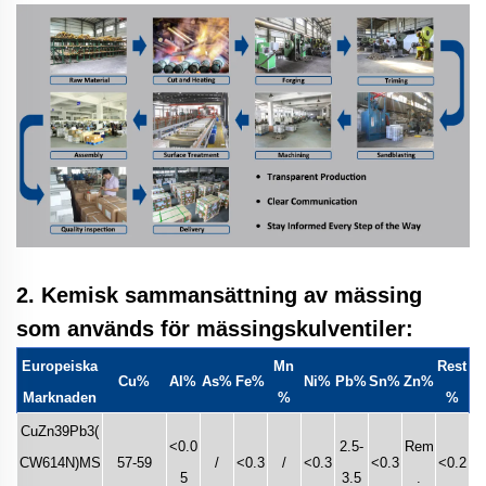
2. Kemisk sammansättning av mässing
som används för mässingskulventiler:
Europeiska
Mn
Rest
Cu%
Al%
As%
Fe%
Ni%
Pb%
Sn%
Zn%
Marknaden
%
%
CuZn39Pb3(
<0.0
2.5-
Rem
CW614N)MS
57-59
/
<0.3
/
<0.3
<0.3
<0.2
5
3.5
.