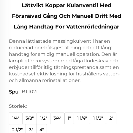
Lättvikt Koppar Kulanventil Med
Försnävad Gång Och Manuell Drift Med
Lång Handtag För Vattenrörledningar
Denna lättlastade messingkulventil har en
reducerad borrhålsgestaltning och ett långt
handtag för smidig manuell operation. Den är
lämplig för rörsystem med låga flödeskrav och
erbjuder tillförlitlig tätningsprestanda samt en
kostnadseffektiv lösning för hushållens vatten-
och allmänna rörinstallationer.
BT1021
Spu:
Storlek:
1/4"
3/8"
1/2"
3/4"
1"
1 1/4"
1 1/2"
2"
2 1/2"
3"
4"