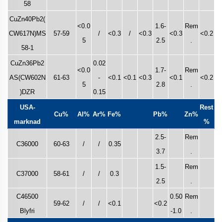
58
CuZn40Pb2(
<0.0
1.6-
Rem
CW617N)MS
57-59
/
<0.3
/
<0.3
<0.3
<0.2
5
2.5
.
58-1
CuZn36Pb2
0.02
<0.0
1.7-
Rem
AS(CW602N
61-63
-
<0.1
<0.1
<0.3
<0.1
<0.2
5
2.8
.
)DZR
0.15
USA-
Rest
Cu%
Al%
Ar%
Fe%
Pb%
Zn%
marknad
%
2.5-
Rem
C36000
60-63
/
/
0.35
3.7
.
1.5-
Rem
C37000
58-61
/
/
0.3
2.5
.
C46500
0.50
Rem
59-62
/
/
<0.1
<0.2
Blyfri
-1.0
.