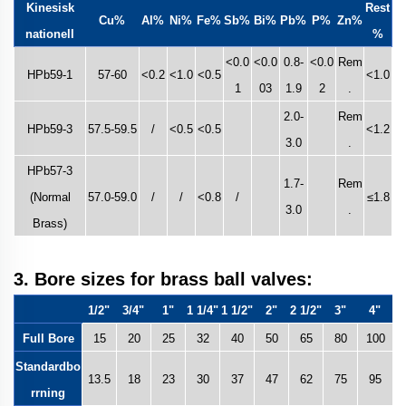
Kinesisk
Rest
Cu%
Al%
Ni%
Fe%
Sb%
Bi%
Pb%
P%
Zn%
nationell
%
<0.0
<0.0
0.8-
<0.0
Rem
HPb59-1
57-60
<0.2
<1.0
<0.5
<1.0
1
03
1.9
2
.
2.0-
Rem
HPb59-3
57.5-59.5
/
<0.5
<0.5
<1.2
3.0
.
HPb57-3
1.7-
Rem
(Normal
57.0-59.0
/
/
<0.8
/
≤1.8
3.0
.
Brass)
3. Bore sizes for brass ball valves:
1/2"
3/4"
1"
1 1/4"
1 1/2"
2"
2 1/2"
3"
4"
Full Bore
15
20
25
32
40
50
65
80
100
Standardbo
13.5
18
23
30
37
47
62
75
95
rrning