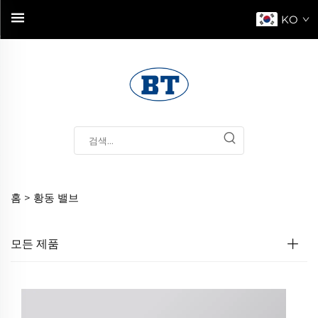
KO
홈 >
황동 밸브
모든 제품