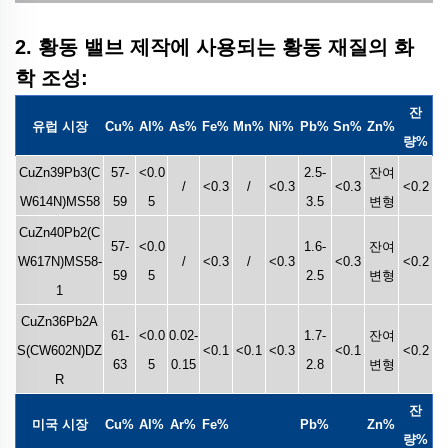
2. 황동 밸브 제작에 사용되는 황동 재질의 화
학 조성:
잔
유럽 시장
Cu%
Al%
As%
Fe%
Mn%
Ni%
Pb%
Sn%
Zn%
량%
CuZn39Pb3(C
57-
<0.0
2.5-
잔여
/
<0.3
/
<0.3
<0.3
<0.2
W614N)MS58
59
5
3.5
변형
CuZn40Pb2(C
57-
<0.0
1.6-
잔여
W617N)MS58-
/
<0.3
/
<0.3
<0.3
<0.2
59
5
2.5
변형
1
CuZn36Pb2A
61-
<0.0
0.02-
1.7-
잔여
S(CW602N)DZ
<0.1
<0.1
<0.3
<0.1
<0.2
63
5
0.15
2.8
변형
R
잔
미국 시장
Cu%
Al%
Ar%
Fe%
Pb%
Zn%
량%