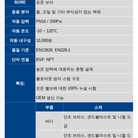
BORE
표준 보어
응용 분야
물, 오일 및 기타 부식성이 없는 액체
작동 압력
PN16 / 200Psi
작동 온도
-10 ~ 120°C
작동 내구성
10,000회
품질 기준
EN13828, EN228-1
단자 연결
BSP, NPT
높은 압력에 대응하는 중형 설계
블로아웃 방지 스템 구조
특징:
모든 밸브에 대한 100% 누설 시험
OEM 생산 가능
부품
소재
단조 브라스, 샌드블라스트 및 니켈 도
바디
금
단조 브라스, 샌드블라스트 및 니켈 도