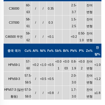
60-
2.5-
잔여
C36000
/
/
0.35
63
3.7
변형
58-
1.5-
잔여
C37000
/
/
0.3
61
2.5
변형
59-
0.50-
잔여
C46500 무연
/
/
<0.1
<0.2
62
1.0
변형
잔
중국 국가
Cu%
Al%
Ni%
Fe%
Sb%
Bi%
Pb%
P%
Zn%
량%
57-
<0.0
<0.0
0.8-
<0.0
잔여
HPb59-1
<0.2
<1.0
<0.5
<1.0
60
1
03
1.9
2
변형
57.5-
2.0-
잔여
HPb59-3
/
<0.5
<0.5
<1.2
59.5
3.0
변형
HPb57-3 (일반
57.0-
1.7-
잔여
/
/
<0.8
/
≤1.8
황동)
59.0
3.0
변형