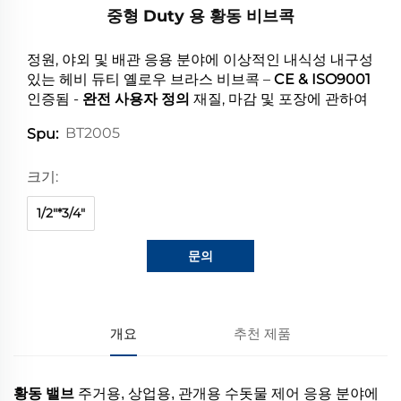
중형 Duty 용 황동 비브콕
정원, 야외 및 배관 응용 분야에 이상적인 내식성 내구성
있는 헤비 듀티 옐로우 브라스 비브콕 –
CE & ISO9001
인증됨 -
완전 사용자 정의
재질, 마감 및 포장에 관하여
BT2005
Spu:
크기:
1/2"*3/4"
문의
개요
추천 제품
황동 밸브
주거용, 상업용, 관개용 수돗물 제어 응용 분야에