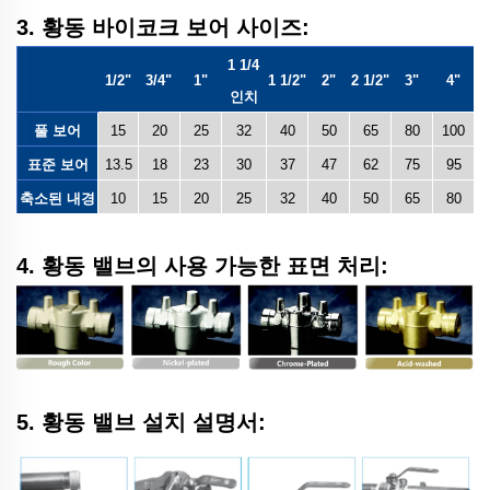
3. 황동 바이코크 보어 사이즈:
1 1/4
1/2"
3/4"
1"
1 1/2"
2"
2 1/2"
3"
4"
인치
풀 보어
15
20
25
32
40
50
65
80
100
표준 보어
13.5
18
23
30
37
47
62
75
95
축소된 내경
10
15
20
25
32
40
50
65
80
4. 황동 밸브의 사용 가능한 표면 처리:
5. 황동 밸브 설치 설명서: