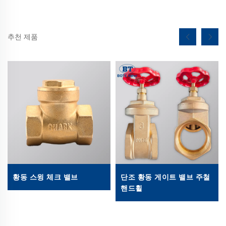
추천 제품
황동 스윙 체크 밸브
단조 황동 게이트 밸브 주철
핸드휠