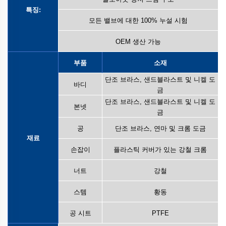
특징:
모든 밸브에 대한 100% 누설 시험
OEM 생산 가능
부품
소재
단조 브라스, 샌드블라스트 및 니켈 도
바디
금
단조 브라스, 샌드블라스트 및 니켈 도
본넷
금
공
단조 브라스, 연마 및 크롬 도금
재료
손잡이
플라스틱 커버가 있는 강철 크롬
너트
강철
스템
황동
공 시트
PTFE