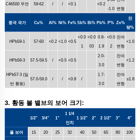
C46500 무연
59-62
/
/
<0.1
<0.2
-1.0
변형
잔
중국 국가
Cu%
Al%
Ni%
Fe%
Sb%
Bi%
Pb%
P%
Zn%
량%
<0.0
<0.0
0.8-
<0.0
잔여
HPb59-1
57-60
<0.2
<1.0
<0.5
<1.0
1
03
1.9
2
변형
2.0-
잔여
HPb59-3
57.5-59.5
/
<0.5
<0.5
<1.2
3.0
변형
HPb57-3 (일
1.7-
잔여
57.0-59.0
/
/
<0.8
/
≤1.8
반 황동)
3.0
변형
3. 황동 볼 밸브의 보어 크기:
1 1/4
1/2"
3/4"
1"
1 1/2"
2"
2 1/2"
3"
4"
인치
풀 보어
15
20
25
32
40
50
65
80
100