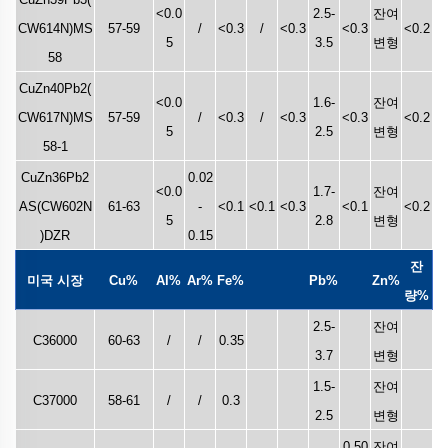
<0.0
2.5-
잔여
CW614N)MS
57-59
/
<0.3
/
<0.3
<0.3
<0.2
5
3.5
변형
58
CuZn40Pb2(
<0.0
1.6-
잔여
CW617N)MS
57-59
/
<0.3
/
<0.3
<0.3
<0.2
5
2.5
변형
58-1
CuZn36Pb2
0.02
<0.0
1.7-
잔여
AS(CW602N
61-63
-
<0.1
<0.1
<0.3
<0.1
<0.2
5
2.8
변형
)DZR
0.15
잔
미국 시장
Cu%
Al%
Ar%
Fe%
Pb%
Zn%
량%
2.5-
잔여
C36000
60-63
/
/
0.35
3.7
변형
1.5-
잔여
C37000
58-61
/
/
0.3
2.5
변형
0.50
잔여