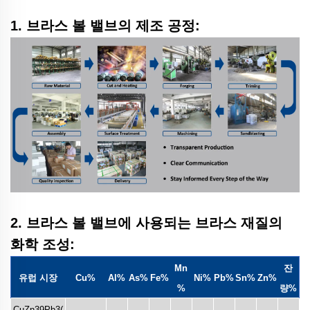
1. 브라스 볼 밸브의 제조 공정:
2. 브라스 볼 밸브에 사용되는 브라스 재질의
화학 조성:
Mn
잔
유럽 시장
Cu%
Al%
As%
Fe%
Ni%
Pb%
Sn%
Zn%
%
량%
CuZn39Pb3(