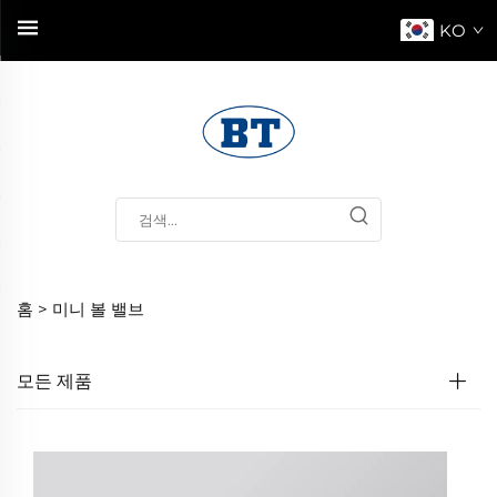
KO
홈 >
미니 볼 밸브
모든 제품