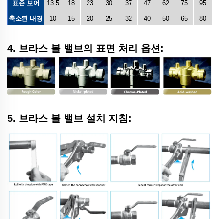
표준 보어
13.5
18
23
30
37
47
62
75
95
축소된 내경
10
15
20
25
32
40
50
65
80
4. 브라스 볼 밸브의 표면 처리 옵션:
5. 브라스 볼 밸브 설치 지침: