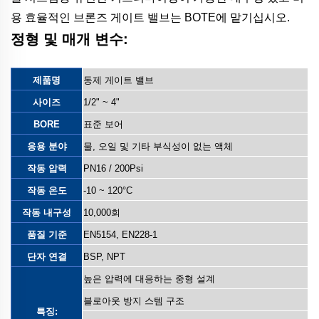
용 효율적인 브론즈 게이트 밸브는 BOTE에 맡기십시오.
정형 및 매개 변수:
제품명
동제 게이트 밸브
사이즈
1/2" ~ 4"
BORE
표준 보어
응용 분야
물, 오일 및 기타 부식성이 없는 액체
작동 압력
PN16 / 200Psi
작동 온도
-10 ~ 120°C
작동 내구성
10,000회
품질 기준
EN5154, EN228-1
단자 연결
BSP, NPT
높은 압력에 대응하는 중형 설계
블로아웃 방지 스템 구조
특징: