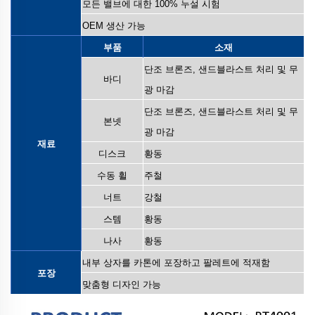
모든 밸브에 대한 100% 누설 시험
OEM 생산 가능
부품
소재
단조 브론즈, 샌드블라스트 처리 및 무
바디
광 마감
단조 브론즈, 샌드블라스트 처리 및 무
본넷
광 마감
재료
디스크
황동
수동 휠
주철
너트
강철
스템
황동
나사
황동
내부 상자를 카톤에 포장하고 팔레트에 적재함
포장
맞춤형 디자인 가능