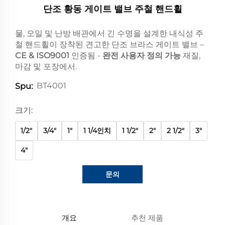
단조 황동 게이트 밸브 주철 핸드휠
물, 오일 및 난방 배관에서 긴 수명을 설계한 내식성 주
철 핸드휠이 장착된 견고한 단조 브라스 게이트 밸브 –
CE & ISO9001
인증됨 -
완전 사용자 정의 가능
재질,
마감 및 포장에서.
BT4001
Spu:
크기:
1/2"
3/4"
1"
1 1/4인치
1 1/2"
2"
2 1/2"
3"
4"
문의
개요
추천 제품