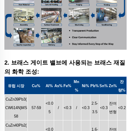
2. 브래스 게이트 밸브에 사용되는 브래스 재질
의 화학 조성:
Mn
잔
유럽 시장
Cu%
Al%
As%
Fe%
Ni%
Pb%
Sn%
Zn%
%
량%
CuZn39Pb3(
<0.0
2.5-
잔여
CW614N)MS
57-59
/
<0.3
/
<0.3
<0.3
<0.2
5
3.5
변형
58
CuZn40Pb2(
<0.0
1.6-
잔여