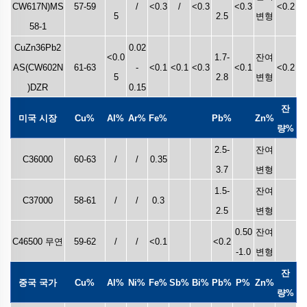
CW617N)MS
57-59
/
<0.3
/
<0.3
<0.3
<0.2
5
2.5
변형
58-1
CuZn36Pb2
0.02
<0.0
1.7-
잔여
AS(CW602N
61-63
-
<0.1
<0.1
<0.3
<0.1
<0.2
5
2.8
변형
)DZR
0.15
잔
미국 시장
Cu%
Al%
Ar%
Fe%
Pb%
Zn%
량%
2.5-
잔여
C36000
60-63
/
/
0.35
3.7
변형
1.5-
잔여
C37000
58-61
/
/
0.3
2.5
변형
0.50
잔여
C46500 무연
59-62
/
/
<0.1
<0.2
-1.0
변형
잔
중국 국가
Cu%
Al%
Ni%
Fe%
Sb%
Bi%
Pb%
P%
Zn%
량%