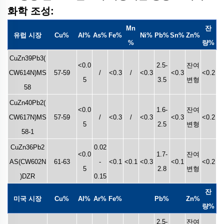
화학 조성:
Mn
잔
유럽 시장
Cu%
Al%
As%
Fe%
Ni%
Pb%
Sn%
Zn%
%
량%
CuZn39Pb3(
<0.0
2.5-
잔여
CW614N)MS
57-59
/
<0.3
/
<0.3
<0.3
<0.2
5
3.5
변형
58
CuZn40Pb2(
<0.0
1.6-
잔여
CW617N)MS
57-59
/
<0.3
/
<0.3
<0.3
<0.2
5
2.5
변형
58-1
CuZn36Pb2
0.02
<0.0
1.7-
잔여
AS(CW602N
61-63
-
<0.1
<0.1
<0.3
<0.1
<0.2
5
2.8
변형
)DZR
0.15
잔
미국 시장
Cu%
Al%
Ar%
Fe%
Pb%
Zn%
량%
2.5-
잔여