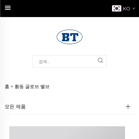
KO
홈 >
황동 글로브 밸브
모든 제품