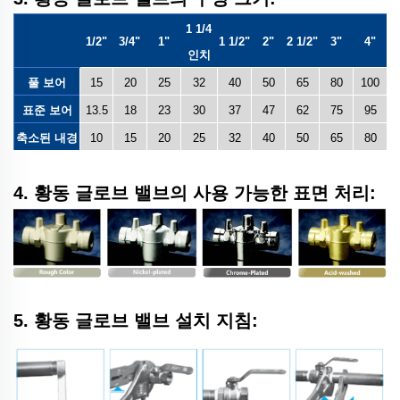
1 1/4
1/2"
3/4"
1"
1 1/2"
2"
2 1/2"
3"
4"
인치
풀 보어
15
20
25
32
40
50
65
80
100
표준 보어
13.5
18
23
30
37
47
62
75
95
축소된 내경
10
15
20
25
32
40
50
65
80
4. 황동 글로브 밸브의 사용 가능한 표면 처리:
5. 황동 글로브 밸브 설치 지침: