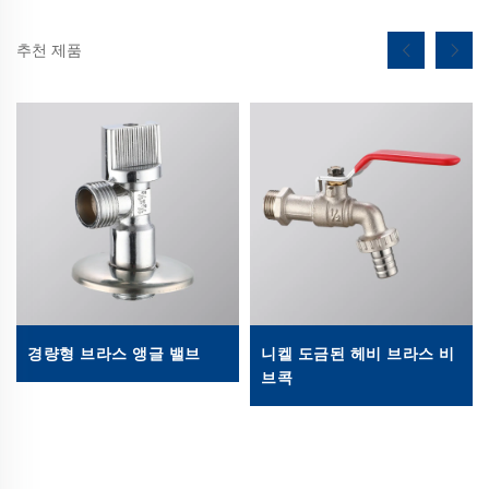
추천 제품
경량형 브라스 앵글 밸브
니켈 도금된 헤비 브라스 비
브콕