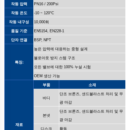
작동 압력
PN16 / 200Psi
작동 온도
-10 ~ 120°C
작동 내구성
10,000회
품질 기준
EN5154, EN228-1
단자 연결
BSP, NPT
높은 압력에 대응하는 중형 설계
블로아웃 방지 스템 구조
특징:
모든 밸브에 대한 100% 누설 시험
OEM 생산 가능
부품
소재
단조 브론즈, 샌드블라스트 처리 및 무
바디
광 마감
단조 브론즈, 샌드블라스트 처리 및 무
본넷
광 마감
재료
디스크
황동