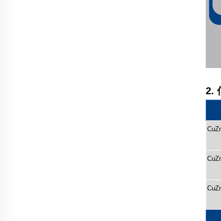
2
CuZ
CuZ
CuZ