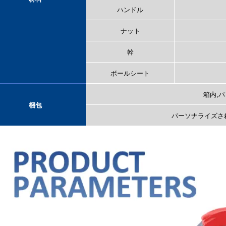
ハンドル
ナット
幹
ボールシート
箱内,
梱包
パーソナライズさ