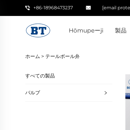
+86-18968473237
[email prot
Hōmupeーji
製品
ホーム >
テールボール弁
すべての製品
バルブ