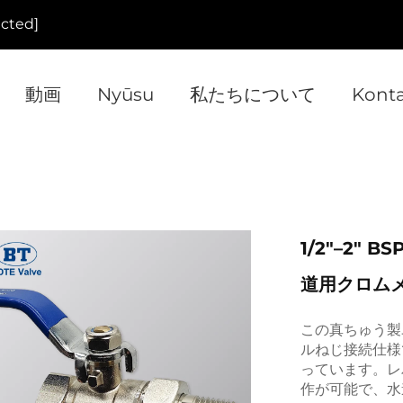
ected]
動画
Nyūsu
私たちについて
Kont
1/2"–2"
道用クロム
この真ちゅう製
ルねじ接続仕様
っています。レ
作が可能で、水