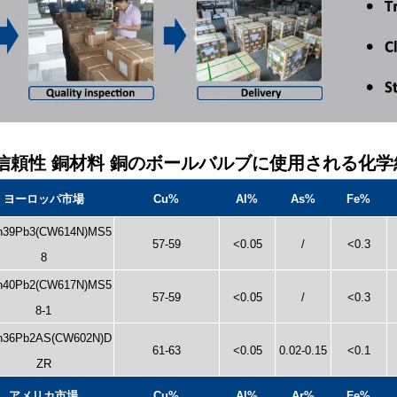
. 信頼性 銅材料 銅のボールバルブに使用される化学
ヨーロッパ市場
Cu%
Al%
As%
Fe%
n39Pb3(CW614N)MS5
57-59
<0.05
/
<0.3
8
n40Pb2(CW617N)MS5
57-59
<0.05
/
<0.3
8-1
n36Pb2AS(CW602N)D
61-63
<0.05
0.02-0.15
<0.1
ZR
アメリカ市場
Cu%
Al%
Ar%
Fe%