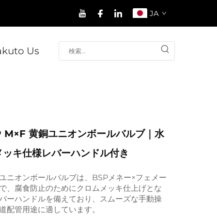
JA
akuto Us
 BSP M×F 黄銅ユニオンボールバルブ｜水
メッキ仕様レバーハンドル付き
ユニオンボールバルブは、BSPメネー×フェメー
で、腐食防止のためにクロムメッキ仕上げとな
バーハンドルを備えており、スムーズな手動操
道配管用途に適しています。