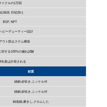
サイクルの1万回
13828, EN228-1
BSP, NPT
ヘビーデューティー設計
アウト防止ステム構造
対する100%の漏れ試験
M生産は許容される
材質
鋳銅,砂吹き,ニッケル付
鋳銅,砂吹き,ニッケル付
鋳造銅,磨きし,クロムした