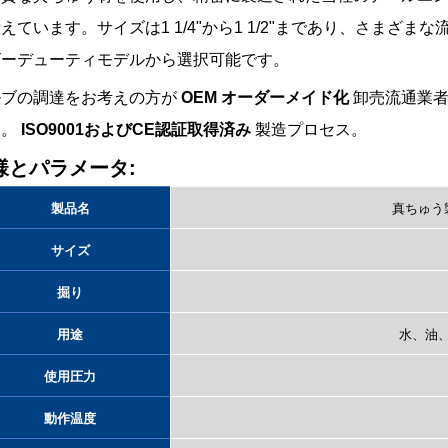
えています。サイズは1 1/4"から1 1/2"まであり、さま
ビーデューティモデルから選択可能です。
ルブの調達をお考えの方が
OEM オーダーメイド化
卸売流通業者
す。
ISO9001およびCE認証取得済み
製造プロセス。
様とパラメータ:
製品名
真ちゅう
サイズ
掘り
用途
水、油
使用圧力
動作温度