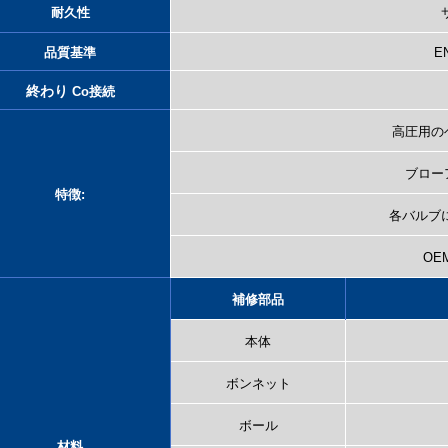
耐久性
品質基準
EN
終わり
Co
接続
高圧用の
ブロー
特徴:
各バルブに
OE
補修部品
本体
ボンネット
ボール
材料