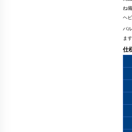
ね備
ヘ
バ
ま
仕