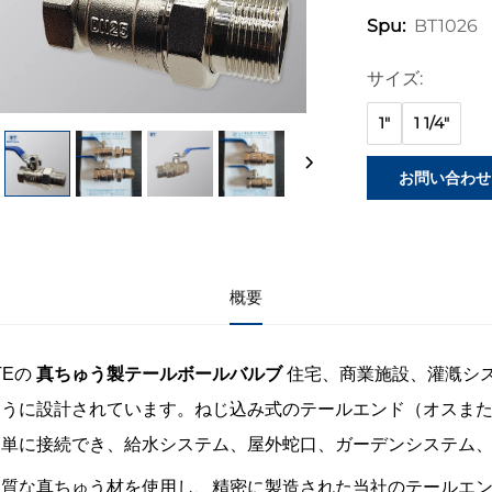
BT1026
Spu:
サイズ:
1"
1 1/4"
お問い合わせ
概要
TEの
真ちゅう製テールボールバルブ
住宅、商業施設、灌漑シ
ように設計されています。ねじ込み式のテールエンド（オスま
簡単に接続でき、給水システム、屋外蛇口、ガーデンシステム
品質な真ちゅう材を使用し、精密に製造された当社のテールエ