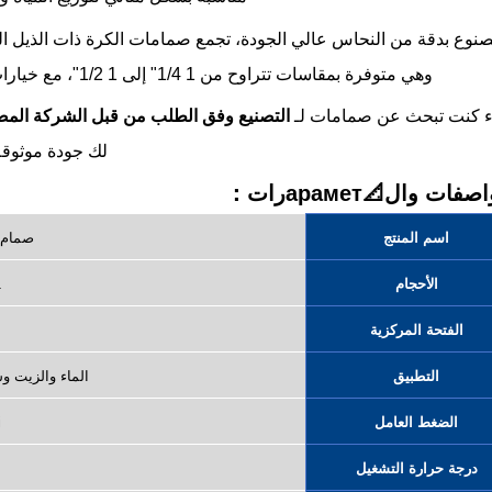
نوع بدقة من النحاس عالي الجودة، تجمع صمامات الكرة ذات الذيل الخ
وهي متوفرة بمقاسات تتراوح من 1 1/4" إلى 1 1/2"، مع خيارات لطرز خفيفة أو ثقيلة حسب متطلبات التدفق المختلفة.
 كنت تبحث عن صمامات لـ
التصنيع وفق الطلب من قبل الشركة المص
لك جودة موثوقة
فات وال📐араметرات：
اسم المنتج
صمام 
الأحجام
/2"
الفتحة المركزية
التطبيق
الماء والزيت و
الضغط العامل
i
درجة حرارة التشغيل