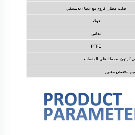
صلب مطلي كروم مع غطاء بلاستيكي
فولاذ
نحاس
PTFE
في كرتون، محملة على المنصات
يم مخصص مقبول