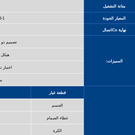
متانة التشغيل
المعيار الجودة
8-1
نهاية
Co
اتصال
تصميم ذو م
هيكل م
المميزات:
اختبار تسرب 00
مق
قطعة غيار
الجسم
غطاء الصمام
الكرة