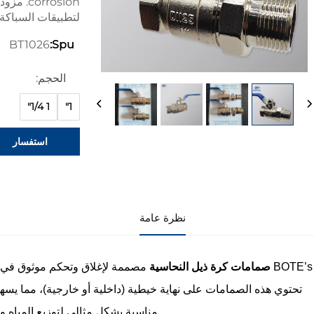
rrosion
لتطبيقات السباكة ب
BT1026
Spu:
الحجم:
1 1/4"
1"
استفسار
نظرة عامة
BOTE’s
صمامات كرة ذيل النحاسية
مصممة لإغلاق وتحكم موثوق في تد
تحتوي هذه الصمامات على نهاية خيطية (داخلية أو خارجية)، مما يسهل 
مناسبة بشكل مثالي لتوزيع المياه وم