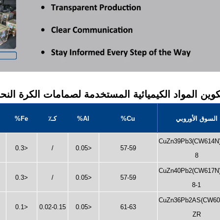
السوق الأوروبي
Cu%
Al%
كـ٪
Fe%
CuZn39Pb3(CW614N
<0.3
/
<0.05
57-59
8
CuZn40Pb2(CW617N
<0.3
/
<0.05
57-59
8-1
CuZn36Pb2AS(CW60
<0.1
0.02-0.15
<0.05
61-63
ZR