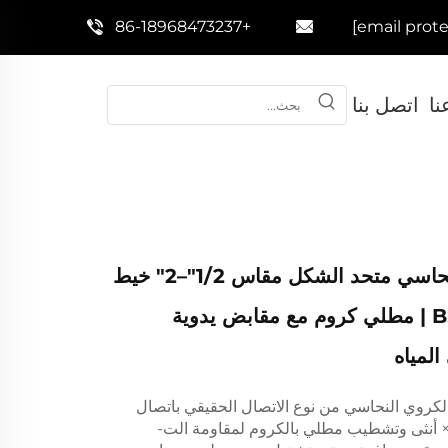
+86-18968473237
نا
اتصل بنا
صمام كروي نحاسي متحد الشكل مقاس 1/2"–2" خيط
ذكر وأنثى BSP | مطلي كروم مع مقابض يدوية
المياه
الكروي النحاسي من نوع الاتصال الحقيقي باتصال
وي ذكر BSP × أنثى وتشطيب مطلي بالكروم لمقاومة الت-