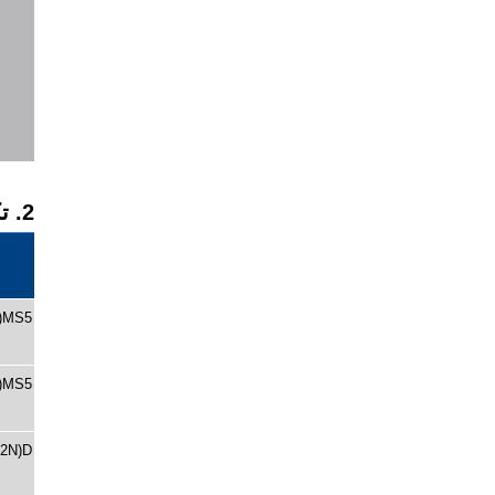
2. تكوين المواد الكيميائية المستخدمة لصمامات الكرة النحاسية:
)MS5
)MS5
2N)D