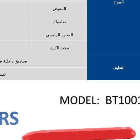
المواد
المقبض
صامولة
المحور الرئيسي
مقعد الكرة
صناديق داخلية 
التغليف
تصم