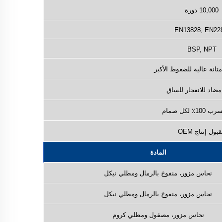
10,000 دورة
EN13828, EN22
BSP, NPT
تانة عالية للضغوط الأكبر
ضاد للانفجار للساق
1٪ لكل صمام
بول إنتاج OEM
المادة
نحاس مزور، منفوخ بالرمال ومطلي نيكل
نحاس مزور، منفوخ بالرمال ومطلي نيكل
نحاس مزور، مصقول ومطلي كروم