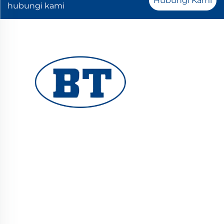
Hubungi Kami
hubungi kami
YUHUAN BOTE VALVES CO., LTD. menyediakan
katup industri berkualitas tinggi untuk sistem
minyak, gas, dan air. Desain yang tahan lama
dan tahan korosi memastikan kinerja yang
andal. Dipercaya oleh insinyur di seluruh dunia.
Minta penawaran hari ini.