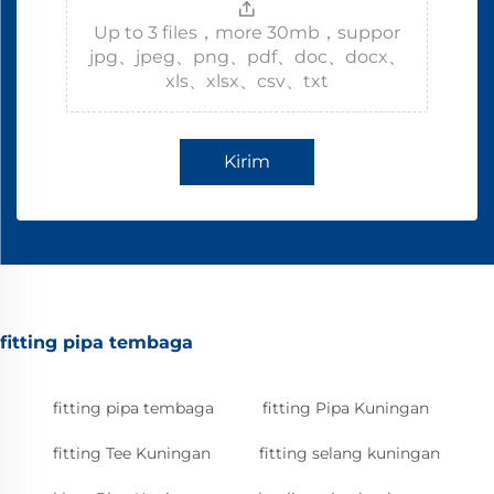
Up to 3 files，more 30mb，suppor
jpg、jpeg、png、pdf、doc、docx、
xls、xlsx、csv、txt
Kirim
fitting pipa tembaga
fitting pipa tembaga
fitting Pipa Kuningan
fitting Tee Kuningan
fitting selang kuningan