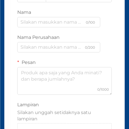
Nama
0/100
Nama Perusahaan
0/200
Pesan
0/1000
Lampiran
Silakan unggah setidaknya satu
lampiran