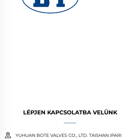
YUHUAN BOTE VALVES CO., LTD. minőségi
ipari szelepeket kínál olaj-, gáz- és
vízrendszerekhez. Tartós, korrózióálló kialakítás
garantálja a megbízható működést. Mérnökök
szerte a világon megbíznak bennünk. Kérjen
árajánlatot még ma!
LÉPJEN KAPCSOLATBA VELÜNK
YUHUAN BOTE VALVES CO., LTD. TAISHAN IPARI