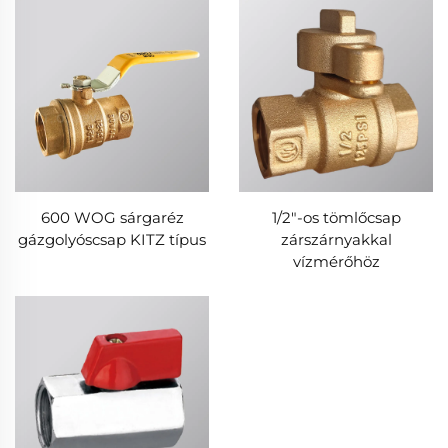
600 WOG sárgaréz
1/2"-os tömlőcsap
gázgolyóscsap KITZ típus
zárszárnyakkal
vízmérőhöz