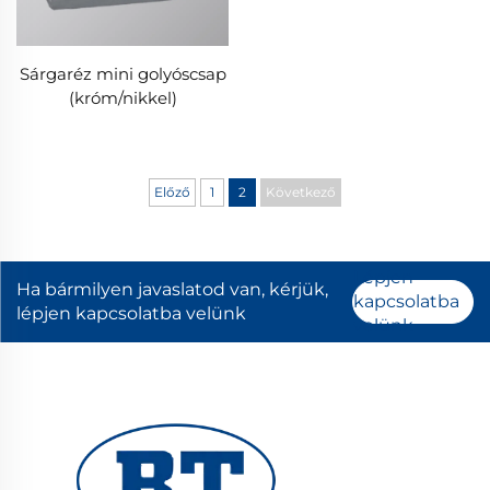
Sárgaréz mini golyóscsap
(króm/nikkel)
Előző
1
2
Következő
Lépjen
Ha bármilyen javaslatod van, kérjük,
kapcsolatba
lépjen kapcsolatba velünk
velünk