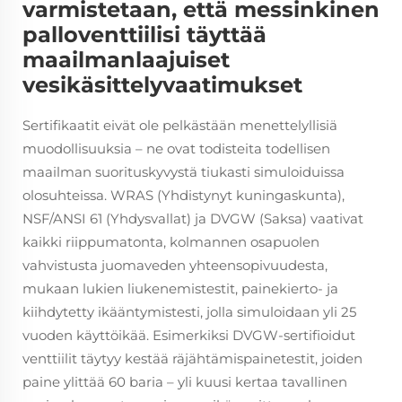
varmistetaan, että messinkinen
palloventtiilisi täyttää
maailmanlaajuiset
vesikäsittelyvaatimukset
Sertifikaatit eivät ole pelkästään menettelyllisiä
muodollisuuksia – ne ovat todisteita todellisen
maailman suorituskyvystä tiukasti simuloiduissa
olosuhteissa. WRAS (Yhdistynyt kuningaskunta),
NSF/ANSI 61 (Yhdysvallat) ja DVGW (Saksa) vaativat
kaikki riippumatonta, kolmannen osapuolen
vahvistusta juomaveden yhteensopivuudesta,
mukaan lukien liukenemistestit, painekierto- ja
kiihdytetty ikääntymistesti, jolla simuloidaan yli 25
vuoden käyttöikää. Esimerkiksi DVGW-sertifioidut
venttiilit täytyy kestää räjähtämispainetestit, joiden
paine ylittää 60 baria – yli kuusi kertaa tavallinen