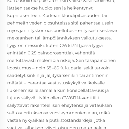
korroosioilmiö poistaa sinkin valikoivasti seoksesta,
jättäen taakse huokoisen ja heikentynyt
kuprirakenteen. Korkean kloridipitoisuuden tai
pehmeän veden olosuhteissa sitä pahentaa usein
myös jännityskorroosioriellutus – erityisesti kestävän
mekaanisen tai lämpöjännityksen vaikutuksesta.
Lyijytön messinki, kuten CW617N (jossa lyijyä
enintään 0,25 painoprosenttia), vähentää
merkittävästi molempia riskejä. Sen tasapainoinen
koostumus – noin 58–60 % kuparia, sekä tarkoin
säädetyt sinkin ja jäljitysarsenikin tai antimonin
määrät – parantaa vastustuskykyä valikoivalle
liukenemiselle samalla kun konepellattavuus ja
lujuus säilyvät. Näin ollen CW617N-venttiilit
säilyttävät rakenteellisen eheytensä ja virtauksen
säätösuorituksensa vuosikymmenien ajan, mikä
vastaa nykyaikaisia putkistostandardeja, jotka
vaativat alhaisen lyijypitoisuuden materiaaleja