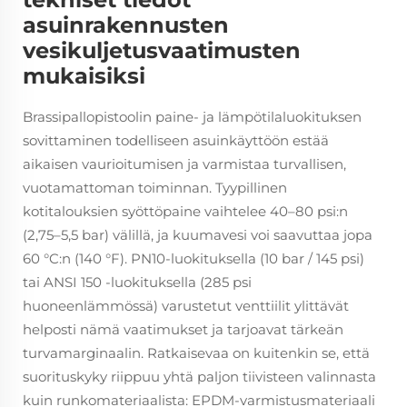
asuinrakennusten
vesikuljetusvaatimusten
mukaisiksi
Brassipallopistoolin paine- ja lämpötilaluokituksen
sovittaminen todelliseen asuinkäyttöön estää
aikaisen vaurioitumisen ja varmistaa turvallisen,
vuotamattoman toiminnan. Tyypillinen
kotitalouksien syöttöpaine vaihtelee 40–80 psi:n
(2,75–5,5 bar) välillä, ja kuumavesi voi saavuttaa jopa
60 °C:n (140 °F). PN10-luokituksella (10 bar / 145 psi)
tai ANSI 150 -luokituksella (285 psi
huoneenlämmössä) varustetut venttiilit ylittävät
helposti nämä vaatimukset ja tarjoavat tärkeän
turvamarginaalin. Ratkaisevaa on kuitenkin se, että
suorituskyky riippuu yhtä paljon tiivisteen valinnasta
kuin runkomateriaalista: EPDM-varmistusmateriaali