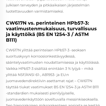
julkisen terveyden ja pitkäaikaisen järjestelmän
luotettavuuden varmistamiseksi.
CW617N vs. perinteinen HPb57-3:
vaatimustenmukaisuus, turvallisuus
ja käyttöikä (BS EN 1254-3 / ASTM
B111)
CW617N ylittää perinteisen HPb57-3 -seoksen
suorituskyvyn korroosionkestävyydessä,
sääntelyvaatimusten noudattamisessa ja käyttöiässä.
Vaikka HPb57-3 sisältää enintään 3 % lyijyä – mikä
ylittää NSF/ANSI 61-, AB1953- ja EU:n
juomavedendirektiivin asettamat rajat – CW617N
täyttää tiukat vaatimukset BS EN 1254-3 ja ASTM B111
-standardien mukaisesti pienilyijyiselle,
juomavedenkäyttöön soveltuvalla messinkiseoksella.
Sen hienojakoisen mikrorakenteen ansiosta se kestää