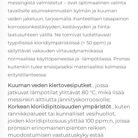
messingistä valmistetut – ovat optimaalinen valinta
tavallisille asuinrakennusten kylmän ja kuuman
veden jakeluun, tarjoamalla ihanteellisen tasapainon
korroosionkestävyyden, kestävyyden ja hinta-
laatusuhteen välillä. Ne toimivat luotettavasti
tyypillisissä kloridiympäristöissä (< 50 ppm) ja
säilyttävät vakauden virtausdynamiikassa
normaalissa käyttöpaineessa ja -lämpötilassa. Pronssi
kuitenkin tulee ensisijaiseksi materiaaliksi kolmessa
erityistilanteessa:
Kuuman veden kiertovesiputket
, jossa
jatkuvat lämpötilat ylittävät 80 °C, mikä lisää
messinkin alttiutta jännityskorroosiolle;
Korkean kloriidipitoisuuden ympäristöt
, kuten
rannikkoalueet tai kunnalliset vesihuollot,
joiden kloridipitoisuus ylittää 100 ppm:n, joissa
pronssin erinomainen pienten reikien
muodostumisen vastustuskyky estää