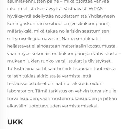
asuinrakennusten paine – mikä osoittaa vahvaa
rakenteellista kestävyyttä. Vastaavasti WRAS-
hyväksyntä edellyttää noudattamista Yhdistyneen
kuningaskunnan vesihuollon (vesikokoonpanot)
määräyksiä, mikä takaa nollariskin saastumisen
siirtymiselle juomavesiin. Nämä sertifikaatit
heijastavat ei ainoastaan materiaalin koostumusta,
vaan myös kokonaisten kokoonpanojen vahvistusta –
mukaan lukien runko, varsi, istukat ja tiivistykset.
Tarkista aina sertifikaattimerkit suoraan tuotteesta
tai sen tukiasiakirjoista ja varmista, että
testausselostukset on laatinut akkreditoidun
laboratorion. Tämä tarkistus on vahvin turva sinulle
turvallisuuden, vaatimustenmukaisuuden ja pitkän
aikavälin luotettavuuden varmistamiseksi.
UKK