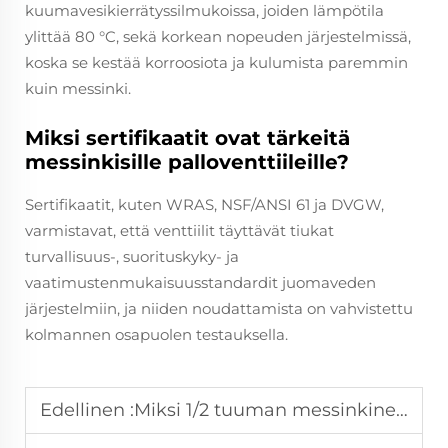
kuumavesikierrätyssilmukoissa, joiden lämpötila
ylittää 80 °C, sekä korkean nopeuden järjestelmissä,
koska se kestää korroosiota ja kulumista paremmin
kuin messinki.
Miksi sertifikaatit ovat tärkeitä
messinkisille palloventtiileille?
Sertifikaatit, kuten WRAS, NSF/ANSI 61 ja DVGW,
varmistavat, että venttiilit täyttävät tiukat
turvallisuus-, suorituskyky- ja
vaatimustenmukaisuusstandardit juomaveden
järjestelmiin, ja niiden noudattamista on vahvistettu
kolmannen osapuolen testauksella.
Edellinen :
Miksi 1/2 tuuman messinkinen palloventtiili on tullut yleisimmäksi kotitalousvesijärjestelmissä