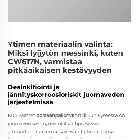
Ytimen materiaalin valinta:
Miksi lyijytön messinki, kuten
CW617N, varmistaa
pitkäaikaisen kestävyyden
Desinkifiointi ja
jännityskorroosioriskit juomaveden
järjestelmissä
Kun valitset
porsaanpallonventtiili
kun kyseessä on
juomavesikäyttö, dezinkifiointiprosessin
ymmärtäminen on ratkaisevan tärkeää. Tämä