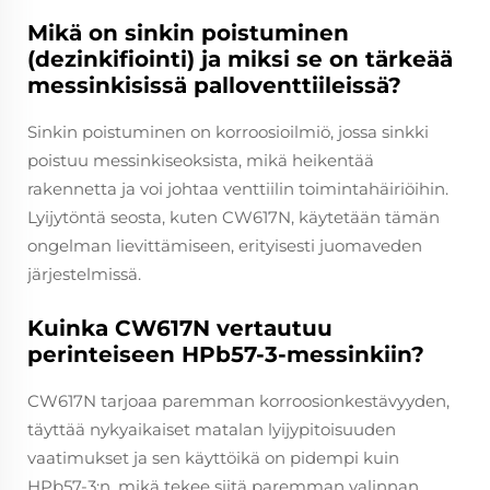
Mikä on sinkin poistuminen
(dezinkifiointi) ja miksi se on tärkeää
messinkisissä palloventtiileissä?
Sinkin poistuminen on korroosioilmiö, jossa sinkki
poistuu messinkiseoksista, mikä heikentää
rakennetta ja voi johtaa venttiilin toimintahäiriöihin.
Lyijytöntä seosta, kuten CW617N, käytetään tämän
ongelman lievittämiseen, erityisesti juomaveden
järjestelmissä.
Kuinka CW617N vertautuu
perinteiseen HPb57-3-messinkiin?
CW617N tarjoaa paremman korroosionkestävyyden,
täyttää nykyaikaiset matalan lyijypitoisuuden
vaatimukset ja sen käyttöikä on pidempi kuin
HPb57-3:n, mikä tekee siitä paremman valinnan