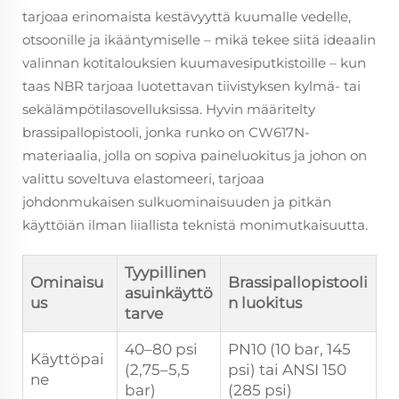
tarjoaa erinomaista kestävyyttä kuumalle vedelle,
otsoonille ja ikääntymiselle – mikä tekee siitä ideaalin
valinnan kotitalouksien kuumavesiputkistoille – kun
taas NBR tarjoaa luotettavan tiivistyksen kylmä- tai
sekälämpötilasovelluksissa. Hyvin määritelty
brassipallopistooli, jonka runko on CW617N-
materiaalia, jolla on sopiva paineluokitus ja johon on
valittu soveltuva elastomeeri, tarjoaa
johdonmukaisen sulkuominaisuuden ja pitkän
käyttöiän ilman liiallista teknistä monimutkaisuutta.
Tyypillinen
Ominaisu
Brassipallopistooli
asuinkäyttö
us
n luokitus
tarve
40–80 psi
PN10 (10 bar, 145
Käyttöpai
(2,75–5,5
psi) tai ANSI 150
ne
bar)
(285 psi)