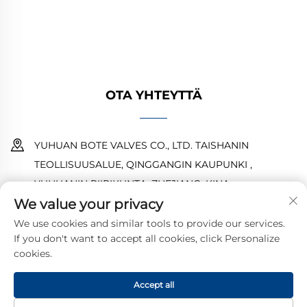
luotettavan suorituskyvyn. Yleisesti käytetty
maailmanlaajuisesti. Pyydä tarjous tänään.
OTA YHTEYTTÄ
YUHUAN BOTE VALVES CO., LTD. TAISHANIN
TEOLLISUUSALUE, QINGGANGIN KAUPUNKI ,
YUHUANIN PIIRIKUNTA ,ZHEJIANG ,KINA
We value your privacy
18968473237
We use cookies and similar tools to provide our services.
If you don't want to accept all cookies, click Personalize
[email protected]
cookies.
Accept all
Tekijänoikeus © 2025, YUHUAN BOTE VALVES CO., LTD.
Tietosuojakäytäntö