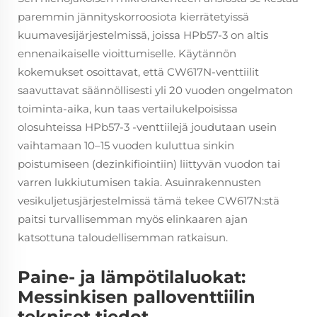
paremmin jännityskorroosiota kierrätetyissä
kuumavesijärjestelmissä, joissa HPb57-3 on altis
ennenaikaiselle vioittumiselle. Käytännön
kokemukset osoittavat, että CW617N-venttiilit
saavuttavat säännöllisesti yli 20 vuoden ongelmaton
toiminta-aika, kun taas vertailukelpoisissa
olosuhteissa HPb57-3 -venttiilejä joudutaan usein
vaihtamaan 10–15 vuoden kuluttua sinkin
poistumiseen (dezinkifiointiin) liittyvän vuodon tai
varren lukkiutumisen takia. Asuinrakennusten
vesikuljetusjärjestelmissä tämä tekee CW617N:stä
paitsi turvallisemman myös elinkaaren ajan
katsottuna taloudellisemman ratkaisun.
Paine- ja lämpötilaluokat:
Messinkisen palloventtiilin
tekniset tiedot