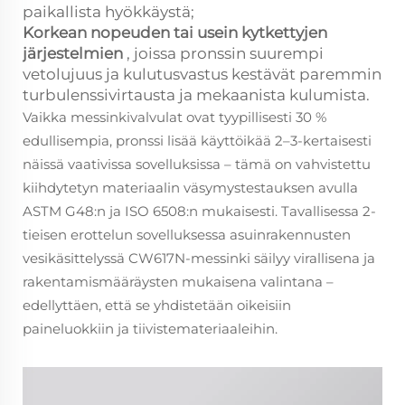
paikallista hyökkäystä;
Korkean nopeuden tai usein kytkettyjen
järjestelmien
, joissa pronssin suurempi
vetolujuus ja kulutusvastus kestävät paremmin
turbulenssivirtausta ja mekaanista kulumista.
Vaikka messinkivalvulat ovat tyypillisesti 30 %
edullisempia, pronssi lisää käyttöikää 2–3-kertaisesti
näissä vaativissa sovelluksissa – tämä on vahvistettu
kiihdytetyn materiaalin väsymystestauksen avulla
ASTM G48:n ja ISO 6508:n mukaisesti. Tavallisessa 2-
tieisen erottelun sovelluksessa asuinrakennusten
vesikäsittelyssä CW617N-messinki säilyy virallisena ja
rakentamismääräysten mukaisena valintana –
edellyttäen, että se yhdistetään oikeisiin
paineluokkiin ja tiivistemateriaaleihin.