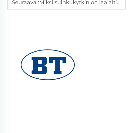
Seuraava :
Miksi suihkukytkin on laajalti käytössä vesihuollon putkistoissa
YUHUAN BOTE VALVES CO., LTD. tarjoaa
korkealaatuisia teollisuusventtiileitä öljy-,
kaasu- ja vesijärjestelmiin. Kestävät,
korroosionkestävät suunnittelut takaavat