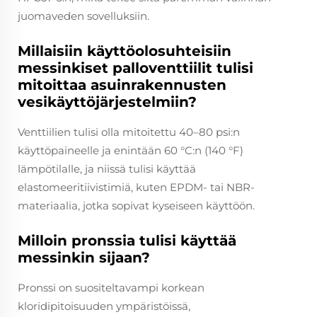
juomaveden sovelluksiin.
Millaisiin käyttöolosuhteisiin
messinkiset palloventtiilit tulisi
mitoittaa asuinrakennusten
vesikäyttöjärjestelmiin?
Venttiilien tulisi olla mitoitettu 40–80 psi:n
käyttöpaineelle ja enintään 60 °C:n (140 °F)
lämpötilalle, ja niissä tulisi käyttää
elastomeeritiivistimiä, kuten EPDM- tai NBR-
materiaalia, jotka sopivat kyseiseen käyttöön.
Milloin pronssia tulisi käyttää
messinkin sijaan?
Pronssi on suositeltavampi korkean
kloridipitoisuuden ympäristöissä,