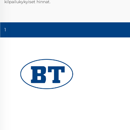
kilpailukykyiset hinnat.
1
YUHUAN BOTE VALVES CO., LTD. tarjoaa
korkealaatuisia teollisuusventtiileitä öljy-,
kaasu- ja vesijärjestelmiin. Kestävät,