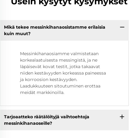
Usein kysytyt kysymykset
Mikä tekee messinkihanaosistamme erilaisia
kuin muut?
Messinkihanaosiamme valmistetaan
korkealaatuisesta messingistä, ja ne
läpäisevät kovat testit, jotka takaavat
niiden kestävyyden korkeassa paineessa
ja korroosion kestävyyden.
Laadukkuuteen sitoutuminen erottaa
meidät markkinoilla.
Tarjoaatteko räätälöityjä vaihtoehtoja
messinkihanaoseille?