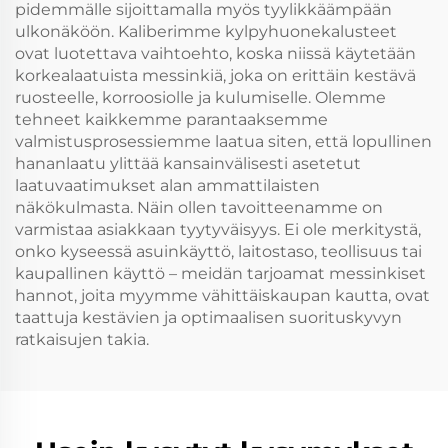
pidemmälle sijoittamalla myös tyylikkäämpään
ulkonäköön. Kaliberimme kylpyhuonekalusteet
ovat luotettava vaihtoehto, koska niissä käytetään
korkealaatuista messinkiä, joka on erittäin kestävä
ruosteelle, korroosiolle ja kulumiselle. Olemme
tehneet kaikkemme parantaaksemme
valmistusprosessiemme laatua siten, että lopullinen
hananlaatu ylittää kansainvälisesti asetetut
laatuvaatimukset alan ammattilaisten
näkökulmasta. Näin ollen tavoitteenamme on
varmistaa asiakkaan tyytyväisyys. Ei ole merkitystä,
onko kyseessä asuinkäyttö, laitostaso, teollisuus tai
kaupallinen käyttö – meidän tarjoamat messinkiset
hannot, joita myymme vähittäiskaupan kautta, ovat
taattuja kestävien ja optimaalisen suorituskyvyn
ratkaisujen takia.