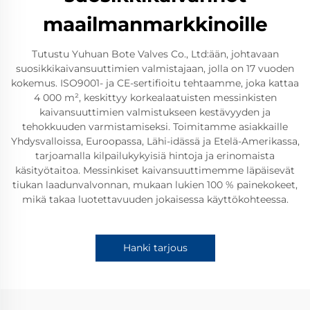
maailmanmarkkinoille
Tutustu Yuhuan Bote Valves Co., Ltd:ään, johtavaan
suosikkikaivansuuttimien valmistajaan, jolla on 17 vuoden
kokemus. ISO9001- ja CE-sertifioitu tehtaamme, joka kattaa
4 000 m², keskittyy korkealaatuisten messinkisten
kaivansuuttimien valmistukseen kestävyyden ja
tehokkuuden varmistamiseksi. Toimitamme asiakkaille
Yhdysvalloissa, Euroopassa, Lähi-idässä ja Etelä-Amerikassa,
tarjoamalla kilpailukykyisiä hintoja ja erinomaista
käsityötaitoa. Messinkiset kaivansuuttimemme läpäisevät
tiukan laadunvalvonnan, mukaan lukien 100 % painekokeet,
mikä takaa luotettavuuden jokaisessa käyttökohteessa.
Hanki tarjous