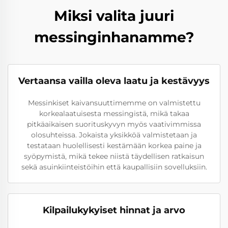
Miksi valita juuri
messinginhanamme?
Vertaansa vailla oleva laatu ja kestävyys
Messinkiset kaivansuuttimemme on valmistettu
korkealaatuisesta messingistä, mikä takaa
pitkäaikaisen suorituskyvyn myös vaativimmissa
olosuhteissa. Jokaista yksikköä valmistetaan ja
testataan huolellisesti kestämään korkea paine ja
syöpymistä, mikä tekee niistä täydellisen ratkaisun
sekä asuinkiinteistöihin että kaupallisiin sovelluksiin.
Kilpailukykyiset hinnat ja arvo