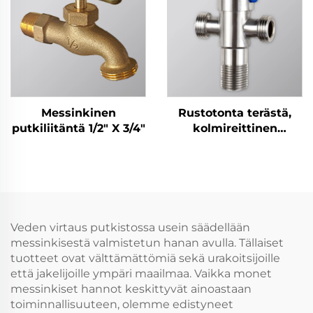
Messinkinen
Rustotonta terästä,
putkiliitäntä 1/2" X 3/4"
kolmireittinen
kulmaventtiili -
Hanarungon vesivirran
ohjaus
kylpyhuoneeseen ja
keittiöön
Veden virtaus putkistossa usein säädellään
messinkisestä valmistetun hanan avulla. Tällaiset
tuotteet ovat välttämättömiä sekä urakoitsijoille
että jakelijoille ympäri maailmaa. Vaikka monet
messinkiset hannot keskittyvät ainoastaan
toiminnallisuuteen, olemme edistyneet