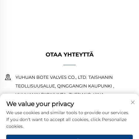
korroosionkestävät suunnittelut takaavat
luotettavan suorituskyvyn. Yleisesti käytetty
maailmanlaajuisesti. Pyydä tarjous tänään.
OTAA YHTEYTTÄ
YUHUAN BOTE VALVES CO., LTD. TAISHANIN
TEOLLISUUSALUE, QINGGANGIN KAUPUNKI ,
YUHUANIN PIIRIKUNTA ,ZHEJIANG ,KINA
We value your privacy
18968473237
We use cookies and similar tools to provide our services.
If you don't want to accept all cookies, click Personalize
[email protected]
cookies.