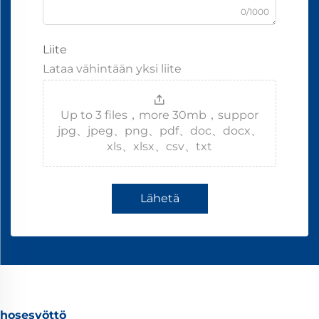
0/1000
Liite
Lataa vähintään yksi liite
Up to 3 files，more 30mb，suppor
jpg、jpeg、png、pdf、doc、docx、
xls、xlsx、csv、txt
Lähetä
hosesyöttö