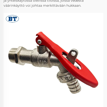
ja yhteiskäytössä olevissa tiloissa, joissa vedestä
väärinkäyttö voi johtaa merkittävään hukkaan.