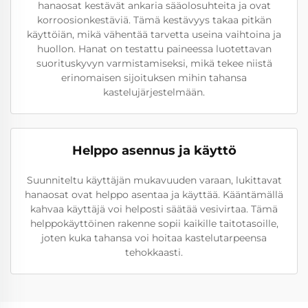
hanaosat kestävät ankaria sääolosuhteita ja ovat
korroosionkestäviä. Tämä kestävyys takaa pitkän
käyttöiän, mikä vähentää tarvetta useina vaihtoina ja
huollon. Hanat on testattu paineessa luotettavan
suorituskyvyn varmistamiseksi, mikä tekee niistä
erinomaisen sijoituksen mihin tahansa
kastelujärjestelmään.
Helppo asennus ja käyttö
Suunniteltu käyttäjän mukavuuden varaan, lukittavat
hanaosat ovat helppo asentaa ja käyttää. Kääntämällä
kahvaa käyttäjä voi helposti säätää vesivirtaa. Tämä
helppokäyttöinen rakenne sopii kaikille taitotasoille,
joten kuka tahansa voi hoitaa kastelutarpeensa
tehokkaasti.