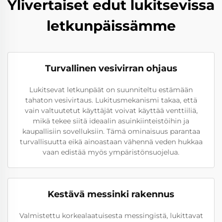
Ylivertaiset edut lukitsevissa
letkunpäissämme
Turvallinen vesivirran ohjaus
Lukitsevat letkunpäät on suunniteltu estämään
tahaton vesivirtaus. Lukitusmekanismi takaa, että
vain valtuutetut käyttäjät voivat käyttää venttiiliä,
mikä tekee siitä ideaalin asuinkiinteistöihin ja
kaupallisiin sovelluksiin. Tämä ominaisuus parantaa
turvallisuutta eikä ainoastaan vähennä veden hukkaa
vaan edistää myös ympäristönsuojelua.
Kestävä messinki rakennus
Valmistettu korkealaatuisesta messingistä, lukittavat