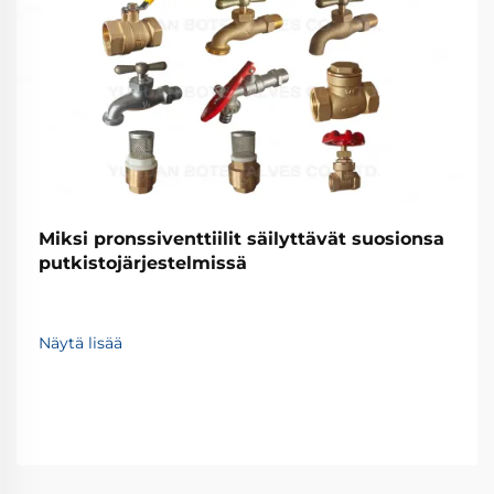
Miksi pronssiventtiilit säilyttävät suosionsa
putkistojärjestelmissä
Näytä lisää