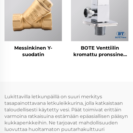
Messinkinen Y-
BOTE Venttiilin
suodatin
kromattu pronssinen
kulmaventtiili -
Neliömäinen
suunnittelu
kylpyhuoneen ja
keittiön putkistoon
Lukittavilla letkunpäillä on suuri merkitys
tasapainottavana letkuleikkurina, jolla katkaistaan
taloudellisesti käytetty vesi. Päät toimivat erittäin
varmoina ratkaisuina estämään epäasiallisen pääsyn
kukkapenkkeihin. Ne tarjoavat mahdollisuuden
luovuttaa huoltamaton puutarhakulttuuri