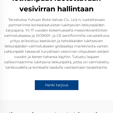
vesivirran hallintaan
Tervetuloa Yuhuan Bote Valves Co., Ltd.:n, luotettavaan
partneriinne korkealaatuisten lukitsevien letkunpäiden
tarjoajana. Yli 17 vuoden kokemuksella messinkiventtiilien
valmistuksessa ja ISO9001- ja CE-sertifioinnilla varustettuna
yritys erikoistuu kestävien ja tehokkaiden lukitsevien
letkunpäiden valmistukseen globaaleja markkinoita varten.
Letkunpäät takaavat turvallisen vesivirran ohjauksen estäen
vuodot ja kenen tahansa käytön. Tutustu laajaan
valikoimaamme lukitsevia letkunpäitä, jotka on valmistettu
tarkkuudella ja korkealla laadulla vastaamaan tarpeitanne.
Hanki tarjous