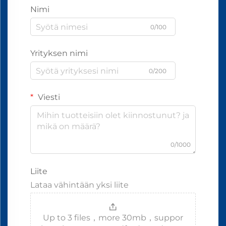
Nimi
0/100
Yrityksen nimi
0/200
Viesti
0/1000
Liite
Lataa vähintään yksi liite
Up to 3 files，more 30mb，suppor