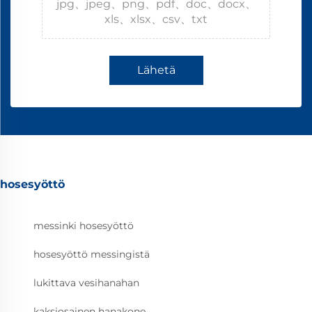
jpg、jpeg、png、pdf、doc、docx、
xls、xlsx、csv、txt
Lähetä
hosesyöttö
messinki hosesyöttö
hosesyöttö messingistä
lukittava vesihanahan
kaksiosainen hanakone