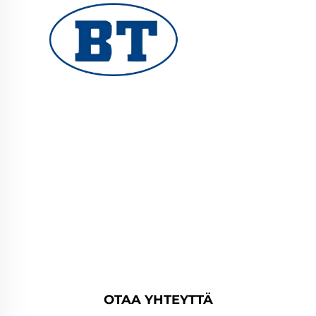
YUHUAN BOTE VALVES CO., LTD. tarjoaa
korkealaatuisia teollisuusventtiileitä öljy-,
kaasu- ja vesijärjestelmiin. Kestävät,
korroosionkestävät suunnittelut takaavat
luotettavan suorituskyvyn. Yleisesti käytetty
maailmanlaajuisesti. Pyydä tarjous tänään.
OTAA YHTEYTTÄ