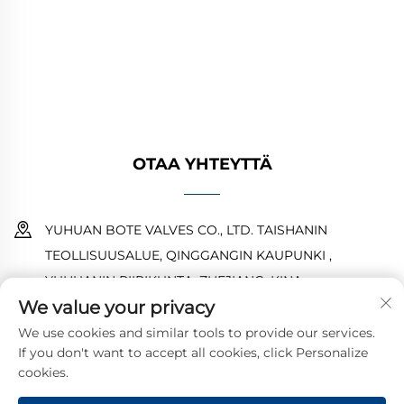
kaasu- ja vesijärjestelmiin. Kestävät,
korroosionkestävät suunnittelut takaavat
luotettavan suorituskyvyn. Yleisesti käytetty
maailmanlaajuisesti. Pyydä tarjous tänään.
OTAA YHTEYTTÄ
YUHUAN BOTE VALVES CO., LTD. TAISHANIN
TEOLLISUUSALUE, QINGGANGIN KAUPUNKI ,
YUHUANIN PIIRIKUNTA ,ZHEJIANG ,KINA
We value your privacy
18968473237
We use cookies and similar tools to provide our services.
If you don't want to accept all cookies, click Personalize
[email protected]
cookies.