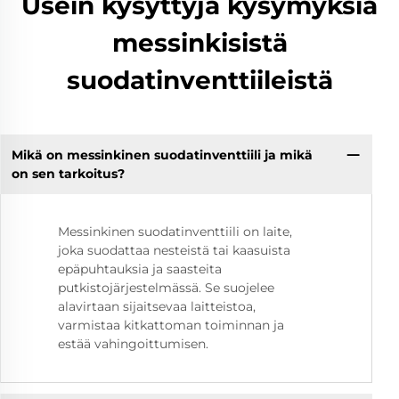
Usein kysyttyjä kysymyksiä
messinkisistä
suodatinventtiileistä
Mikä on messinkinen suodatinventtiili ja mikä
on sen tarkoitus?
Messinkinen suodatinventtiili on laite,
joka suodattaa nesteistä tai kaasuista
epäpuhtauksia ja saasteita
putkistojärjestelmässä. Se suojelee
alavirtaan sijaitsevaa laitteistoa,
varmistaa kitkattoman toiminnan ja
estää vahingoittumisen.