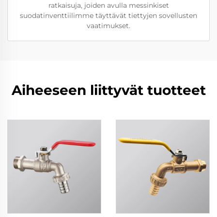
ratkaisuja, joiden avulla messinkiset
suodatinventtiilimme täyttävät tiettyjen sovellusten
vaatimukset.
Aiheeseen liittyvät tuotteet