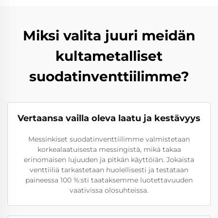
Miksi valita juuri meidän
kultametalliset
suodatinventtiilimme?
Vertaansa vailla oleva laatu ja kestävyys
Messinkiset suodatinventtiilimme valmistetaan
korkealaatuisesta messingistä, mikä takaa
erinomaisen lujuuden ja pitkän käyttöiän. Jokaista
venttiiliä tarkastetaan huolellisesti ja testataan
paineessa 100 %:sti taataksemme luotettavuuden
vaativissa olosuhteissa.