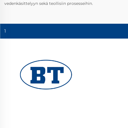
vedenkäsittelyyn sekä teollisiin prosesseihin.
1
YUHUAN BOTE VALVES CO., LTD. tarjoaa
korkealaatuisia teollisuusventtiileitä öljy-,