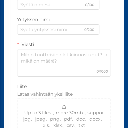
0/100
Yrityksen nimi
0/200
Viesti
0/1000
Liite
Lataa vähintään yksi liite
Up to 3 files，more 30mb，suppor
jpg、jpeg、png、pdf、doc、docx、
xls、xlsx、csv、txt