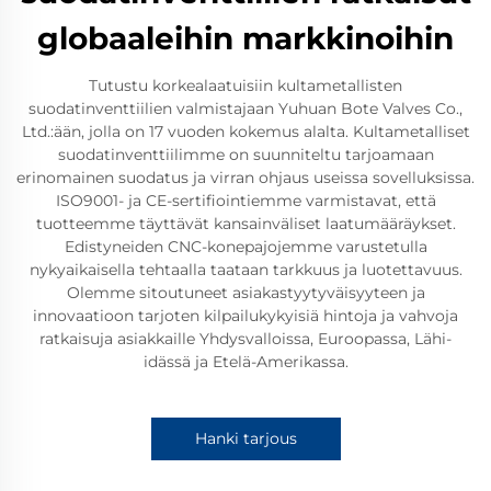
globaaleihin markkinoihin
Tutustu korkealaatuisiin kultametallisten
suodatinventtiilien valmistajaan Yuhuan Bote Valves Co.,
Ltd.:ään, jolla on 17 vuoden kokemus alalta. Kultametalliset
suodatinventtiilimme on suunniteltu tarjoamaan
erinomainen suodatus ja virran ohjaus useissa sovelluksissa.
ISO9001- ja CE-sertifiointiemme varmistavat, että
tuotteemme täyttävät kansainväliset laatumääräykset.
Edistyneiden CNC-konepajojemme varustetulla
nykyaikaisella tehtaalla taataan tarkkuus ja luotettavuus.
Olemme sitoutuneet asiakastyytyväisyyteen ja
innovaatioon tarjoten kilpailukykyisiä hintoja ja vahvoja
ratkaisuja asiakkaille Yhdysvalloissa, Euroopassa, Lähi-
idässä ja Etelä-Amerikassa.
Hanki tarjous