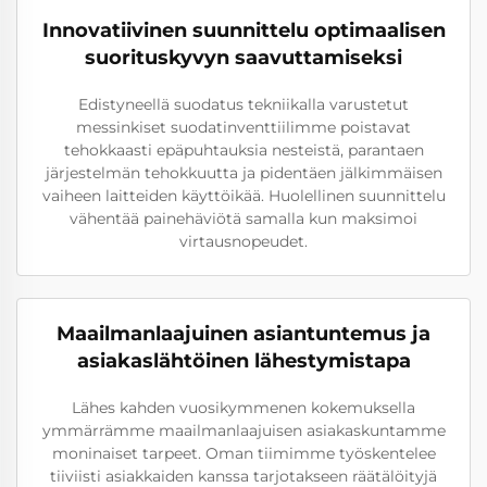
Innovatiivinen suunnittelu optimaalisen
suorituskyvyn saavuttamiseksi
Edistyneellä suodatus tekniikalla varustetut
messinkiset suodatinventtiilimme poistavat
tehokkaasti epäpuhtauksia nesteistä, parantaen
järjestelmän tehokkuutta ja pidentäen jälkimmäisen
vaiheen laitteiden käyttöikää. Huolellinen suunnittelu
vähentää painehäviötä samalla kun maksimoi
virtausnopeudet.
Maailmanlaajuinen asiantuntemus ja
asiakaslähtöinen lähestymistapa
Lähes kahden vuosikymmenen kokemuksella
ymmärrämme maailmanlaajuisen asiakaskuntamme
moninaiset tarpeet. Oman tiimimme työskentelee
tiiviisti asiakkaiden kanssa tarjotakseen räätälöityjä