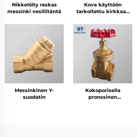
Nikkelöity raskas
Kova käyttöön
messinki vesiliitäntä
tarkoitettu kirkkaan
kultainen vesiliitäntä
Messinkinen Y-
Kokoporisella
suodatin
pronssinen
sulkuventtiili - 1/2" - 4",
valurautainen
käsipyörä