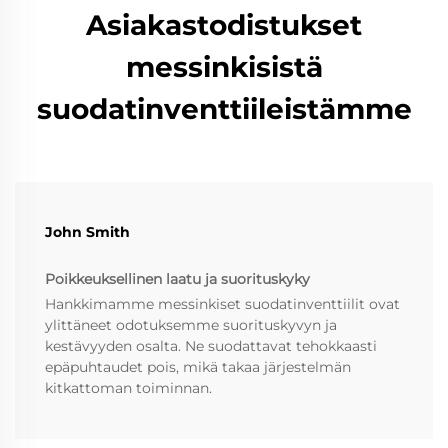
Asiakastodistukset
messinkisistä
suodatinventtiileistämme
John Smith
Poikkeuksellinen laatu ja suorituskyky
Hankkimamme messinkiset suodatinventtiilit ovat
ylittäneet odotuksemme suorituskyvyn ja
kestävyyden osalta. Ne suodattavat tehokkaasti
epäpuhtaudet pois, mikä takaa järjestelmän
kitkattoman toiminnan.