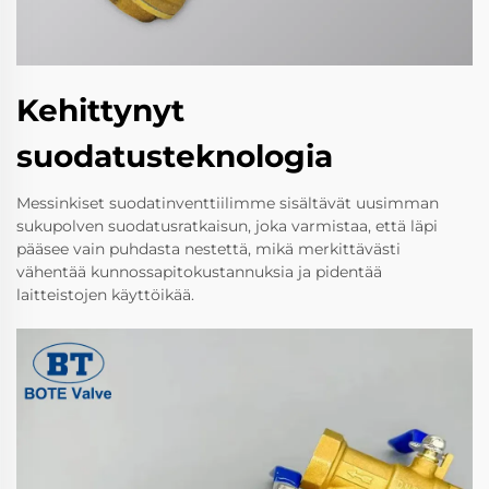
Kehittynyt
suodatusteknologia
Messinkiset suodatinventtiilimme sisältävät uusimman
sukupolven suodatusratkaisun, joka varmistaa, että läpi
pääsee vain puhdasta nestettä, mikä merkittävästi
vähentää kunnossapitokustannuksia ja pidentää
laitteistojen käyttöikää.