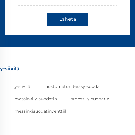
Lähetä
y-siivilä
y-siivilä
ruostumaton teräsy-suodatin
messinki-y-suodatin
pronssi-y-suodatin
messinkisuodatinventtiili