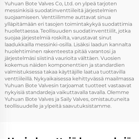
Yuhuan Bote Valves Co, Ltd. on ylpeä tarjoten
messinkisiä suodatinventtiileitä järjestelmien
suojaamiseen. Venttiilimme auttavat sinua
ylläpitämään eri tasojen toimintakykyä suodattimia
huollettaessa. Teollisuuden suodatinventtiilit, jotka
suojaa järjestelmiä roskilta, varustavat sinut
laadukkailla messinki-osilla. Lisäksi laadun kannalta
huolehtiminen rakenteesta pitää varantosi ja
järjestelmäsi siistinä vaurioita välttäen. Vuosien
kokemus näiden komponenttien ja standardien
valmistuksessa takaa käyttäjille laatua tuottavilla
venttiileillä. Nykyaikaisessa kehittyvässä maailmassa
Yuhuan Bote Valvesin tarjoamat tuotteet vastaavat
nykyisiä standardeja vaikuttavalla tavalla. Olemme
Yuhuan Bote Valves ja Saily Valves, omistautuneita
teollisuudelle ja ylpeitä saavutuksistamme.