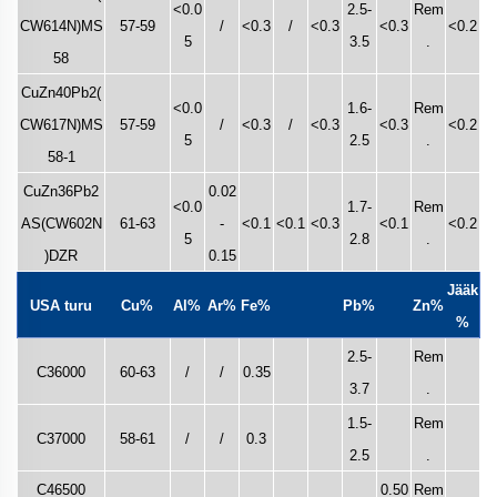
<0.0
2.5-
Rem
CW614N)MS
57-59
/
<0.3
/
<0.3
<0.3
<0.2
5
3.5
.
58
CuZn40Pb2(
<0.0
1.6-
Rem
CW617N)MS
57-59
/
<0.3
/
<0.3
<0.3
<0.2
5
2.5
.
58-1
CuZn36Pb2
0.02
<0.0
1.7-
Rem
AS(CW602N
61-63
-
<0.1
<0.1
<0.3
<0.1
<0.2
5
2.8
.
)DZR
0.15
Jääk
USA turu
Cu%
Al%
Ar%
Fe%
Pb%
Zn%
%
2.5-
Rem
C36000
60-63
/
/
0.35
3.7
.
1.5-
Rem
C37000
58-61
/
/
0.3
2.5
.
C46500
0.50
Rem