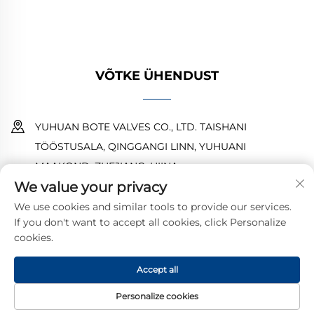
pakkumist juba täna.
VÕTKE ÜHENDUST
YUHUAN BOTE VALVES CO., LTD. TAISHANI
TÖÖSTUSALA, QINGGANGI LINN, YUHUANI
MAAKOND, ZHEJIANG, HIINA
We value your privacy
18968473237
We use cookies and similar tools to provide our services.
If you don't want to accept all cookies, click Personalize
[email protected]
cookies.
Accept all
Autoriõigus © 2025 YUHUAN BOTE VALVES CO., LTD.
Privaatsuspoliitika
Personalize cookies