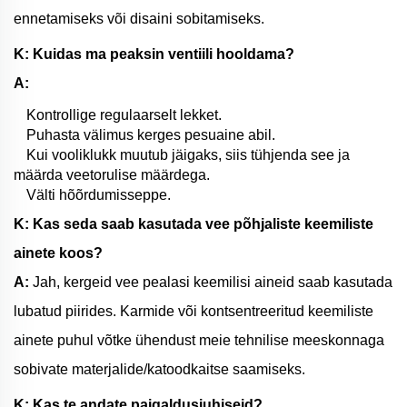
ennetamiseks või disaini sobitamiseks.
K: Kuidas ma peaksin ventiili hooldama?
A:
Kontrollige regulaarselt lekket.
Puhasta välimus kerges pesuaine abil.
Kui vooliklukk muutub jäigaks, siis tühjenda see ja
määrda veetorulise määrdega.
Välti hõõrdumisseppe.
K: Kas seda saab kasutada vee põhjaliste keemiliste
ainete koos?
A:
Jah, kergeid vee pealasi keemilisi aineid saab kasutada
lubatud piirides. Karmide või kontsentreeritud keemiliste
ainete puhul võtke ühendust meie tehnilise meeskonnaga
sobivate materjalide/katoodkaitse saamiseks.
K: Kas te andate paigaldusjuhiseid?