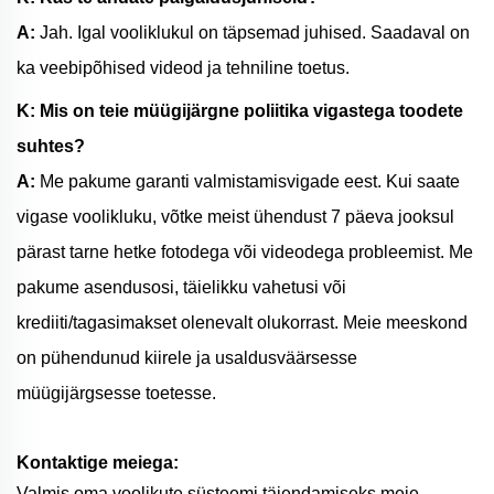
A:
Jah. Igal vooliklukul on täpsemad juhised. Saadaval on
ka veebipõhised videod ja tehniline toetus.
K: Mis on teie müügijärgne poliitika vigastega toodete
suhtes?
A:
Me pakume garanti valmistamisvigade eest. Kui saate
vigase voolikluku, võtke meist ühendust 7 päeva jooksul
pärast tarne hetke fotodega või videodega probleemist. Me
pakume asendusosi, täielikku vahetusi või
krediiti/tagasimakset olenevalt olukorrast. Meie meeskond
on pühendunud kiirele ja usaldusväärsesse
müügijärgsesse toetesse.
Kontaktige meiega:
Valmis oma voolikute süsteemi täiendamiseks meie