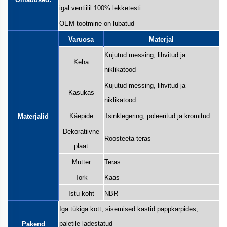
igal ventiilil 100% lekketesti
OEM tootmine on lubatud
Varuosa
Materjal
Kujutud messing, lihvitud ja
Keha
niklikatood
Kujutud messing, lihvitud ja
Kasukas
niklikatood
Käepide
Tsinklegering, poleeritud ja kromitud
Materjalid
Dekoratiivne
Roosteeta teras
plaat
Mutter
Teras
Tork
Kaas
Istu koht
NBR
Iga tükiga kott, sisemised kastid pappkarpides,
paletile ladestatud
Pakend