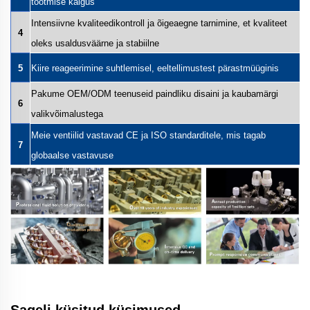
tootmise käigus
Intensiivne kvaliteedikontroll ja õigeaegne tarnimine, et kvaliteet
4
oleks usaldusväärne ja stabiilne
5
Kiire reageerimine suhtlemisel, eeltellimustest pärastmüüginis
Pakume OEM/ODM teenuseid paindliku disaini ja kaubamärgi
6
valikvõimalustega
Meie ventiilid vastavad CE ja ISO standarditele, mis tagab
7
globaalse vastavuse
Sageli küsitud küsimused