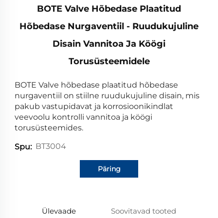
BOTE Valve Hõbedase Plaatitud
Hõbedase Nurgaventiil - Ruudukujuline
Disain Vannitoa Ja Köögi
Torusüsteemidele
BOTE Valve hõbedase plaatitud hõbedase
nurgaventiil on stiilne ruudukujuline disain, mis
pakub vastupidavat ja korrosioonikindlat
veevoolu kontrolli vannitoa ja köögi
torusüsteemides.
BT3004
Spu:
Päring
Ülevaade
Soovitavad tooted