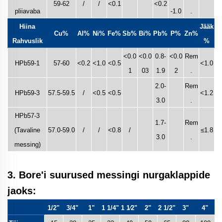
59-62
/
/
<0.1
<0.2
pliiavaba
-1.0
.
Hiina
Jääk
Cu%
Al%
Ni%
Fe%
Sb%
Bi%
Pb%
P%
Zn%
Rahvuslik
%
<0.0
<0.0
0.8-
<0.0
Rem
HPb59-1
57-60
<0.2
<1.0
<0.5
<1.0
1
03
1.9
2
.
2.0-
Rem
HPb59-3
57.5-59.5
/
<0.5
<0.5
<1.2
3.0
.
HPb57-3
1.7-
Rem
(Tavaline
57.0-59.0
/
/
<0.8
/
≤1.8
3.0
.
messing)
3. Bore'i suurused messingi nurgaklappide
jaoks:
1/2"
3/4"
1"
1 1/4"
1 1⁄2"
2"
2 1/2"
3"
4"