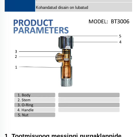
Kohandatud disain on lubatud
1. Tootmisvoog messingi nurgaklappide