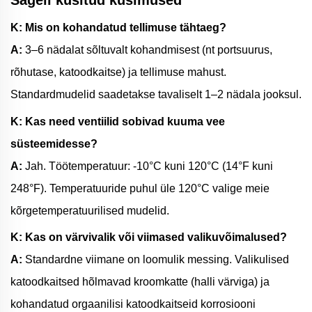
K: Mis on kohandatud tellimuse tähtaeg?
A:
3–6 nädalat sõltuvalt kohandmisest (nt portsuurus,
rõhutase, katoodkaitse) ja tellimuse mahust.
Standardmudelid saadetakse tavaliselt 1–2 nädala jooksul.
K: Kas need ventiilid sobivad kuuma vee
süsteemidesse?
A:
Jah. Töötemperatuur: -10°C kuni 120°C (14°F kuni
248°F). Temperatuuride puhul üle 120°C valige meie
kõrgetemperatuurilised mudelid.
K: Kas on värvivalik või viimased valikuvõimalused?
A:
Standardne viimane on loomulik messing. Valikulised
katoodkaitsed hõlmavad kroomkatte (halli värviga) ja
kohandatud orgaanilisi katoodkaitseid korrosiooni