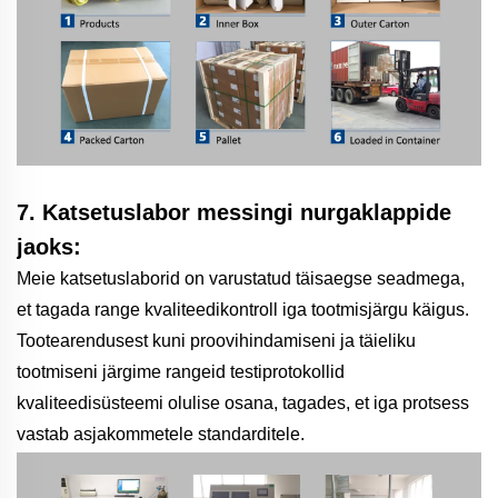
7. Katsetuslabor messingi nurgaklappide
jaoks:
Meie katsetuslaborid on varustatud täisaegse seadmega,
et tagada range kvaliteedikontroll iga tootmisjärgu käigus.
Tootearendusest kuni proovihindamiseni ja täieliku
tootmiseni järgime rangeid testiprotokollid
kvaliteedisüsteemi olulise osana, tagades, et iga protsess
vastab asjakommetele standarditele.