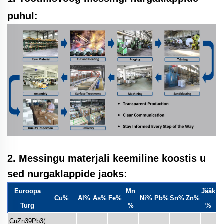
puhul:
2. Messingu materjali keemiline koostis u
sed
nurgaklappide jaoks:
Euroopa
Mn
Jääk
Cu%
Al%
As%
Fe%
Ni%
Pb%
Sn%
Zn%
Turg
%
%
CuZn39Pb3(