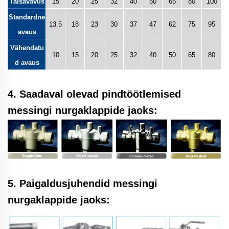
Täisavavus
15
20
25
32
40
50
65
80
100
Standardne
13.5
18
23
30
37
47
62
75
95
avaus
Vähendatu
10
15
20
25
32
40
50
65
80
d avaus
4. Saadaval olevad pindtöötlemised
messingi nurgaklappide jaoks:
5. Paigaldusjuhendid messingi
nurgaklappide jaoks: