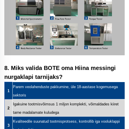
8. Miks valida BOTE oma Hiina messingi
nurgaklapi tarnijaks?
Parem veolahenduste pakkumine, üle 18-aastase kogemusega
1
sektoris
Igakuine tootmisvõimsus 1 miljon komplekti, võimaldades kiiret
2
tarne madalamate kuludega
Kvaliteedile suunatud tootmisprotsess, kontrollib iga vooluklappi
3