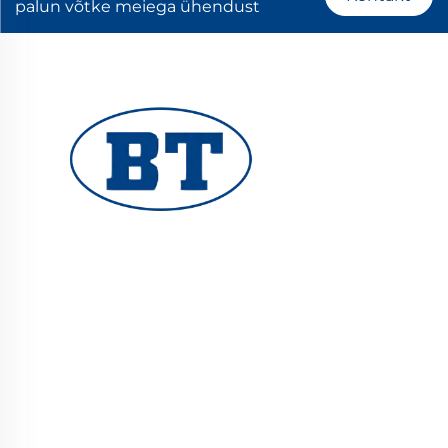
palun võtke meiega ühendust
YUHUAN BOTE VALVES CO., LTD. pakub
kvaliteetseid tööstusklappe nafta-, gaasi- ja
veesüsteemidele. Vastupidavad,
korrosioonikindlad disainid tagavad
usaldusväärsed tulemused. Usaldatud
globaalsete inseneride poolt. Taotlege