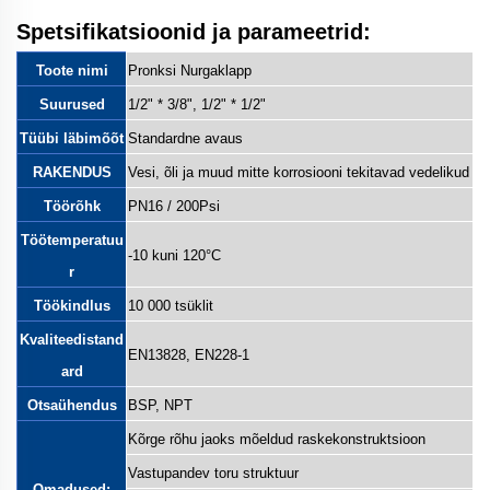
nurgastopiklapp
Spetsifikatsioonid ja parameetrid:
Toote nimi
Pronksi Nurgaklapp
Suurused
1/2" * 3/8", 1/2" * 1/2"
Tüübi läbimõõt
Standardne avaus
RAKENDUS
Vesi, õli ja muud mitte korrosiooni tekitavad vedelikud
Töörõhk
PN16 / 200Psi
Töötemperatuu
-10 kuni 120°C
r
Töökindlus
10 000 tsüklit
Kvaliteedistand
EN13828, EN228-1
ard
Otsaühendus
BSP, NPT
Kõrge rõhu jaoks mõeldud raskekonstruktsioon
Vastupandev toru struktuur
Omadused: