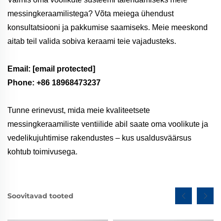
messingkeraamilistega? Võta meiega ühendust
konsultatsiooni ja pakkumise saamiseks. Meie meeskond
aitab teil valida sobiva keraami teie vajadusteks.
Email:
[email protected]
Phone: +86 18968473237
Tunne erinevust, mida meie kvaliteetsete
messingkeraamiliste ventiilide abil saate oma voolikute ja
vedelikujuhtimise rakendustes – kus usaldusväärsus
kohtub toimivusega.
Soovitavad tooted