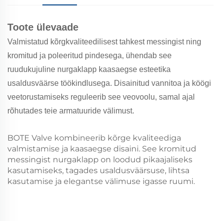
Toote ülevaade
Valmistatud kõrgkvaliteedilisest tahkest messingist ning
kromitud ja poleeritud pindesega, ühendab see
ruudukujuline nurgaklapp kaasaegse esteetika
usaldusväärse töökindlusega. Disainitud vannitoa ja köögi
veetorustamiseks reguleerib see veovoolu, samal ajal
rõhutades teie armatuuride välimust.
BOTE Valve kombineerib kõrge kvaliteediga
valmistamise ja kaasaegse disaini. See kromitud
messingist nurgaklapp on loodud pikaajaliseks
kasutamiseks, tagades usaldusväärsuse, lihtsa
kasutamise ja elegantse välimuse igasse ruumi.
Märksõnad: kromitud messingist nurgaklapp,
ruudukujuline nurgaklapp, vannitoa veetorustuse klapp,
köögi vee reguleerimise klapp, messingist