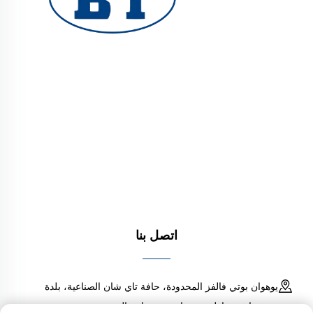
توفر شركة YUHUAN BOTE VALVES CO., LTD.
صمامات صناعية عالية الجودة لأنظمة النفط والغاز والمياه.
تضمن التصاميم المتينة والمقاومة للتآكل أداءً موثوقًا. تعتمد
عليها ملايين المهندسين حول العالم. تقدّم طلب عرض سعر
اليوم.
اتصل بنا
يوهوان بوتي فالفز المحدودة، حافة تاي شان الصناعية، بلدة
تشينغغانغ، مقاطعة يوهوان، تشيجيانغ، الصين