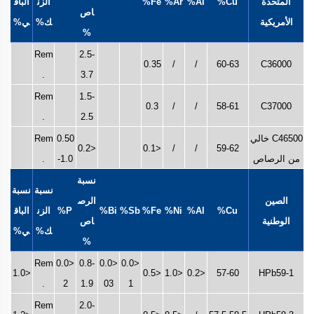
المتحدة
Cu%
Al%
Ar%
Fe%
الزن
الباق
اص
الأمريكية
ك%
ي%
%
Rem
2.5-
0.35
/
/
60-63
C36000
.
3.7
Rem
1.5-
0.3
/
/
58-61
C37000
.
2.5
C46500 خالي
0.50
Rem
<0.2
<0.1
/
/
59-62
من الرصاص
-1.0
.
نسبة
نسبة
نسبة
الصين
الرص
Cu%
Al%
Ni%
Fe%
Sb%
Bi%
P%
الزن
الباق
الوطنية
اص
ك%
ي%
%
Rem
<0.0
0.8-
<0.0
<0.0
<1.0
<0.5
<1.0
<0.2
57-60
HPb59-1
.
2
1.9
03
1
Rem
2.0-