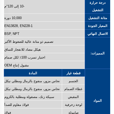
درجة حرارة
-10 إلى 120°م
التشغيل
متانة التشغيل
10,000 دورة
المعيار الجودة
EN13828, EN228-1
الاتصال النهائي
BSP, NPT
تصميم ذو متانة عالية للضغوط الأكبر
هيكل مضاد للانفجار للساق
المميزات:
اختبار تسرب 100٪ لكل صمام
مقبول إنتاج OEM
قطعة غيار
المادة
الجسم
نحاس مزور، منفوخ بالرمال ومطلي نيكل
غطاء الصمام
نحاس مزور، منفوخ بالرمال ومطلي نيكل
المقبض
سبيكة زنك، مصقولة ومطلية بالكروم
المواد
لوحة زخرفية
فولاذ مقاوم للصدأ
صامولة
فولاذ