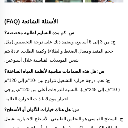
الأسئلة الشائعة (FAQ)
س: كم مدة التسليم لطلبية مخصصة؟
ج:
من 3 إلى 6 أسابيع، ويعتمد ذلك على درجة التخصيص (مثل
حجم المنفذ ومعدل الضغط والطلاء) وكمية الطلب. عادةً يتم
شحن الموديلات القياسية خلال أسبوعين.
س: هل هذه الصمامات مناسبة لأنظمة المياه الساخنة؟
ج:
نعم. درجة حرارة التشغيل تتراوح بين -10°م إلى 120°م
(-10°ف إلى 248°ف). بالنسبة للدرجات أعلى من 120°م، يرجى
اختيار موديلاتنا ذات الحرارة العالية.
س: هل هناك خيارات للألوان أو الأسطح؟
ج:
السطح القياسي هو النحاس الطبيعي. الأسطح الاختيارية تشمل
الطلاء الكهربائي بالكروم (مظهر فضي) وأسطح عضوية حسب