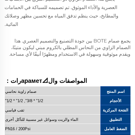
العصرية والأداء الموثوق. تم تصميمه للسباكة في الحمامات
والمطابخ، حيث ينظم تدفق المياه مع تحسين مظهر وصلاتك
المائية.
يجمع صمام BOTE بين جودة التصنيع والتصميم العصري. هذا
الصمام الزاوي من النحاس المطلي بالكروم مبني ليكون متينًا،
ويقدم موثوقية وسهولة في الاستخدام ومظهرًا أنيقًا لأي مساحة.
الكلمات المفتاحية: صمام زاوية من النحاس المطلي بالكروم، صمام
زاوية مربع، صمام سباكة للحمام، صمام تحكم مياه للمطبخ، صمام
زاوية إيقاف من النحاس
المواصفات وال📐араметرات：
اسم المنتج
صمام زاوية نحاسي
الأحجام
1/2" * 3/8", 1/2" * 1/2"
الفتحة المركزية
ثقب قياسي
التطبيق
الماء والزيت وسوائل غير مسببة للتآكل أخرى
الضغط العامل
PN16 / 200Psi