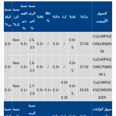
نسبة
نسبة
نسبة
نسبة
السوق
Mn
الرص
القص
Cu%
Al%
كـ٪
Fe%
Ni%
الزن
الباق
الأوروبي
%
اص
دير
ك%
ي%
%
%
CuZn39Pb3(
Rem
2.5-
<0.0
<0.2
<0.3
<0.3
/
<0.3
/
57-59
CW614N)MS
.
3.5
5
58
CuZn40Pb2(
Rem
1.6-
<0.0
<0.2
<0.3
<0.3
/
<0.3
/
57-59
CW617N)MS
.
2.5
5
58-1
0.02
CuZn36Pb2
Rem
1.7-
<0.0
<0.2
<0.1
<0.3
<0.1
<0.1
-
61-63
AS(CW602N
.
2.8
5
0.15
)DZR
نسبة
سوق الولايات
نسبة
نسبة
الرص