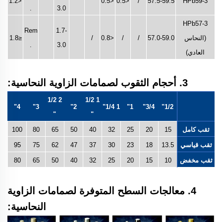
<1.2
<0.5
<0.5
/
57.5-59.5
HPb59-3
.
3.0
HPb57-3
Rem
1.7-
(النحاس
57.0-59.0
/
/
<0.8
/
≤1.8
.
3.0
العادي)
3. أحجام الثقوب لصمامات الزاوية النحاسية:
2 1/2
1 1/2
4"
3"
2"
1 1/4"
1"
3/4"
1/2"
"
"
ثقب كامل
15
20
25
32
40
50
65
80
100
ثقب قياسي
13.5
18
23
30
37
47
62
75
95
ثقب مخفض
10
15
20
25
32
40
50
65
80
4. معالجات السطح المتوفرة لصمامات الزاوية
النحاسية: