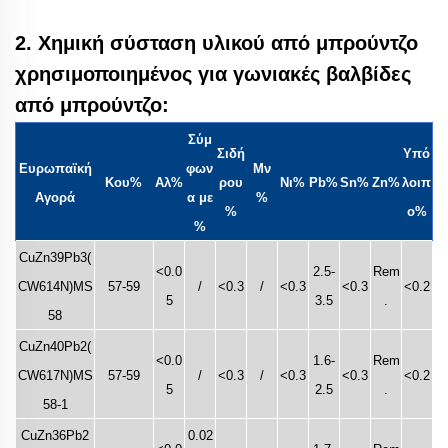
2. Χημική σύσταση υλικού από μπρούντζο
χρησιμοποιημένος
για γωνιακές βαλβίδες
από μπρούντζο:
Σύμ
Σιδή
Υπό
Ευρωπαϊκή
φων
Μν
Κου%
Αλ%
ρου
Νι%
Pb%
Sn%
Zn%
λοιπ
Αγορά
α με
%
%
ο%
%
CuZn39Pb3(
<0.0
2.5-
Rem
CW614N)MS
57-59
/
<0.3
/
<0.3
<0.3
<0.2
5
3.5
.
58
CuZn40Pb2(
<0.0
1.6-
Rem
CW617N)MS
57-59
/
<0.3
/
<0.3
<0.3
<0.2
5
2.5
.
58-1
CuZn36Pb2
0.02