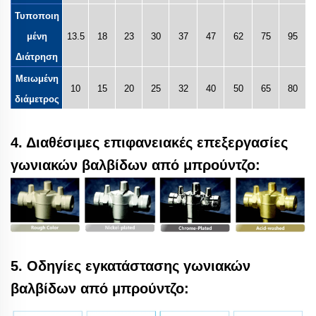
Τυποποιη
μένη
13.5
18
23
30
37
47
62
75
95
Διάτρηση
Μειωμένη
10
15
20
25
32
40
50
65
80
διάμετρος
4. Διαθέσιμες επιφανειακές επεξεργασίες
γωνιακών βαλβίδων από μπρούντζο:
5. Οδηγίες εγκατάστασης γωνιακών
βαλβίδων από μπρούντζο: