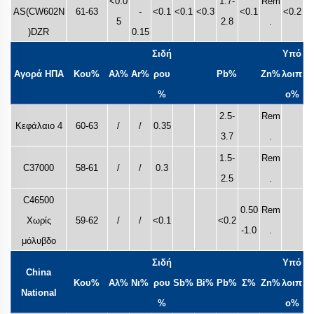
<0.0
1.7-
Rem
AS(CW602N
61-63
-
<0.1
<0.1
<0.3
<0.1
<0.2
5
2.8
.
)DZR
0.15
Σιδή
Υπό
Αγορά ΗΠΑ
Κου%
Αλ%
Ar%
ρου
Pb%
Zn%
λοιπ
%
ο%
2.5-
Rem
Κεφάλαιο 4
60-63
/
/
0.35
3.7
.
1.5-
Rem
C37000
58-61
/
/
0.3
2.5
.
C46500
0.50
Rem
Χωρίς
59-62
/
/
<0.1
<0.2
-1.0
.
μόλυβδο
Σιδή
Υπό
China
Κου%
Αλ%
Νι%
ρου
Sb%
Bi%
Pb%
Σ%
Zn%
λοιπ
National
%
ο%