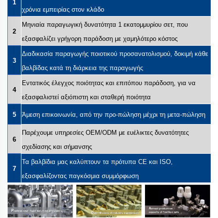
1
χρόνια εμπειρίας στον κλάδο
Μηνιαία παραγωγική δυνατότητα 1 εκατομμυρίου σετ, που
2
εξασφαλίζει γρήγορη παράδοση με χαμηλότερο κόστος
Διαδικασία παραγωγής ποιοτικού προσανατολισμού, δοκιμή κάθε
3
βαλβίδας κατά τη διάρκεια της παραγωγής
Εντατικός έλεγχος ποιότητας και επιτόπου παράδοση, για να
4
εξασφαλιστεί αξιόπιστη και σταθερή ποιότητα
5
Άμεση επικοινωνία, από την προ-πώληση μέχρι τη μετα-πώληση
Παρέχουμε υπηρεσίες OEM/ODM με ευέλικτες δυνατότητες
6
σχεδίασης και σήμανσης
Τα βαλβίδια μας καλύπτουν τα πρότυπα CE και ISO,
7
εξασφαλίζοντας παγκόσμια συμμόρφωση