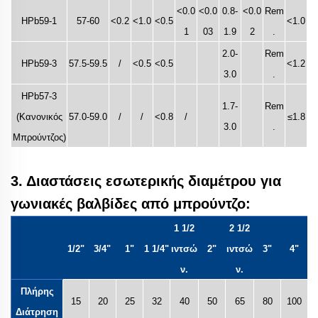
<0.0
<0.0
0.8-
<0.0
Rem
HPb59-1
57-60
<0.2
<1.0
<0.5
<1.0
1
03
1.9
2
.
2.0-
Rem
HPb59-3
57.5-59.5
/
<0.5
<0.5
<1.2
3.0
.
HPb57-3
1.7-
Rem
(Κανονικός
57.0-59.0
/
/
<0.8
/
≤1.8
3.0
.
Μπρούντζος)
3. Διαστάσεις εσωτερικής διαμέτρου για
γωνιακές βαλβίδες από μπρούντζο:
1 1/2
2 1/2
1/2"
3/4"
1"
1 1/4"
ιντσώ
2"
ιντσώ
3"
4"
ν.
ν.
Πλήρης
15
20
25
32
40
50
65
80
100
Διάτρηση