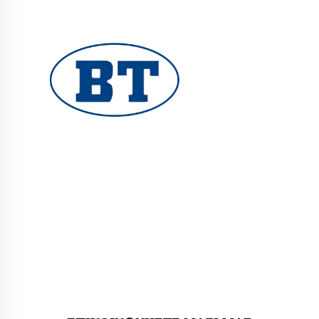
Η YUHUAN BOTE VALVES CO., LTD. παρέχει
βαλβίδες υψηλής ποιότητας για συστήματα πετρελαίου,
αερίου και νερού. Ανθεκτικές, ανθρακτικές σχεδιάσεις
εγγυώνται αξιόπιστη απόδοση. Εμπιστεύονται από
μηχανικούς παγκόσμια. Ζητήστε προσφορά σήμερα.