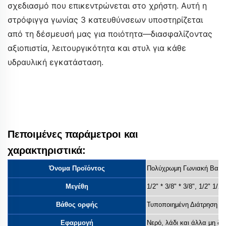
σχεδιασμό που επικεντρώνεται στο χρήστη. Αυτή η
στρόφιγγα γωνίας 3 κατευθύνσεων υποστηρίζεται
από τη δέσμευσή μας για ποιότητα—διασφαλίζοντας
αξιοπιστία, λειτουργικότητα και στυλ για κάθε
υδραυλική εγκατάσταση.
Λέξεις-κλειδιά: στρόφιγγα γωνίας ανοξείδωτου
χάλυβα 3 κατευθύνσεων, έλεγχος ροής νερού,
υδραυλικό εξάρτημα, βανάκι μπάνιου, βανάκι
κουζίνας, στρόφιγγα διακλάδωσης νερού
Πεποιμένες παράμετροι και
χαρακτηριστικά:
Όνομα Προϊόντος
Πολύχρωμη Γωνιακή Βαλβ
Μεγέθη
1/2" * 3/8" * 3/8", 1/2"
1/2"
Βάθος ορφής
Τυποποιημένη Διάτρηση
Εφαρμογή
Νερό, λάδι και άλλα μη δι