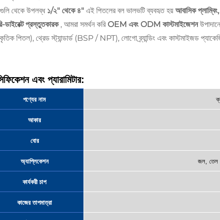
গুলি থেকে উপলব্ধ
১/২" থেকে ৪"
এই পিতলের বল ভালভটি ব্যবহৃত হয়
আবাসিক প্লাম্বিং
টরি-ডাইরেক্ট প্রস্তুতকারক
, আমরা সমর্থন করি
OEM এবং ODM কাস্টমাইজেশন
উপাদানে
রাকৃতিক পিতল), থ্রেড স্ট্যান্ডার্ড (BSP / NPT), লোগো ব্র্যান্ডিং এবং কাস্টমাইজড প্যাকে
সিফিকেশন এবং প্যারামিটার:
পণ্যের নাম
ক
আকার
বোর
অ্যাপ্লিকেশন
জল, তেল এ
কার্যকরী চাপ
কাজের তাপমাত্রা