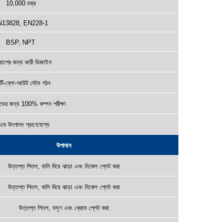
10,000 চক্র
13828, EN228-1
BSP, NPT
 চাপের জন্য ভারী ডিজাইন
ন্টি-ব্লো-আউট স্টেম গঠন
লভের জন্য 100% কম্পন পরীক্ষা
ম উৎপাদন গ্রহণযোগ্য
উপাদান
উত্তপ্ত পিতল, বালি দিয়ে ঝাড়া এবং নিকেল প্লেট করা
উত্তপ্ত পিতল, বালি দিয়ে ঝাড়া এবং নিকেল প্লেট করা
উত্তপ্ত পিতল, মসৃণ এবং ক্রোম প্লেট করা