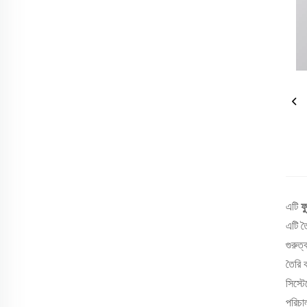
এটি
ফ
এটি ত
গুরুত
তৈরি 
সিস্ট
পরিচা