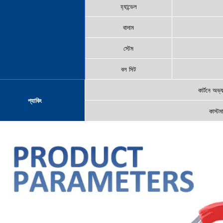
হ্যান্ডেল
বাদাম
স্টেম
বল সিট
কার্টনে অভ্
প্যাকিং
কাস্ট