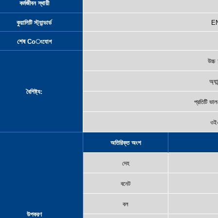
কর্মজীবন স্থায়ী
কুয়ালিটি স্ট্যান্ডার্ড
EN
শেষ
Co
ংযোগ
উচ্চ
অ্যা
বৈশিষ্ট্য:
প্রতিটি ভা
ওইএ
অতিরিক্ত অংশ
দেহ
বনেট
বল
উপকরণ