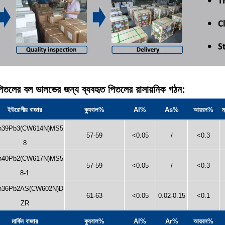
িতলের বল ভালভের জন্য ব্যবহৃত পিতলের রাসায়নিক গঠন:
ইউরোপীয় বাজার
ক্যুবাল%
Al%
As%
আয়রন%
ম
n39Pb3(CW614N)MS5
57-59
<0.05
/
<0.3
8
n40Pb2(CW617N)MS5
57-59
<0.05
/
<0.3
8-1
n36Pb2AS(CW602N)D
61-63
<0.05
0.02-0.15
<0.1
ZR
মার্কিন বাজার
ক্যুবাল%
Al%
Ar%
আয়রন%