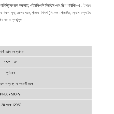
, বাণিজ্যিক জল সরবরাহ, এইচভিএসি সিস্টেম এবং শিল্প পাইপিং-এ
. হিসাবে
র বিকল্প, হ্যান্ডেলের ধরন, পৃষ্ঠের ফিনিশ (নিকেল-প্লেটেড, ক্রোম-প্লেটেড
জিং সহ অন্তর্ভুক্ত।
্যাস্ট ব্রাস বল ভ্যালভ
1/2" ~ 4"
পূর্ণ
বোর
বং অন্যান্য অ-ক্ষয়কারী তরল
PN30 / 500Psi
-20 থেকে 120°C