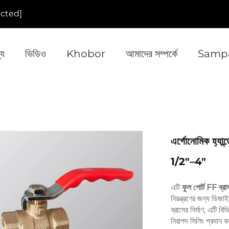
ected]
্য
ভিডিও
Khobor
আমাদের সম্পর্কে
Sampa
এর্গোনোমিক হ্যান্
1/2"–4"
এটি
ফুল পোর্ট FF ব্
নিয়ন্ত্রণের জন্য ডি
ব্রাসের নির্মাণ, এটি ব
নিরাপদ সিলিং প্রদান 