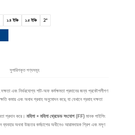
১.৪ ইঞ্চি
১.৫ ইঞ্চি
2"
সুপারিশকৃত পণ্যসমূহ
াহ দক্ষতা এবং নির্ভরযোগ্য শাট-অফ কর্মক্ষমতা প্রদানের জন্য প্রকৌশলীগণ
ক্ষতি কমায় এবং অবাধ প্রবাহ অনুমোদন করে, যা যেখানে প্রবাহ দক্ষতা
ক্ষমতা প্রদান করে।
মহিলা × মহিলা থ্রেডেড সংযোগ (FF)
মানক পাইপিং
ন ব্যবহার অথবা উচ্চতর কর্মচাপের অধীনেও আরামদায়ক গ্রিপ এবং মসৃণ