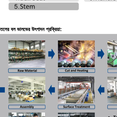
তলের বল ভালভের উৎপাদন প্রক্রিয়া: