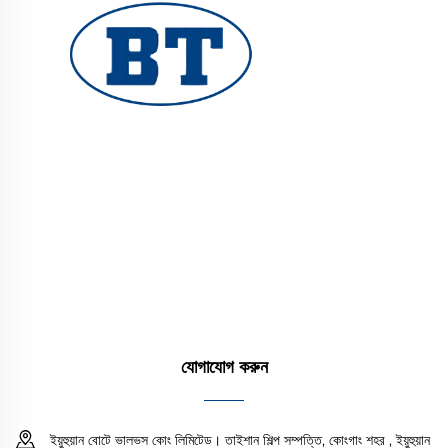
ইউহুয়ান বোটে ভালভ কোং লিমিটেড তেল, গ্যাস এবং জল সিস্টেমের জন্য
উচ্চ মানের শিল্প ভালভ সরবরাহ করে। টেকসই, ক্ষয় প্রতিরোধী ডিজাইন
নির্ভরযোগ্য কর্মক্ষমতা নিশ্চিত করে। বিশ্বব্যাপী প্রকৌশলীদের দ্বারা
বিশ্বাসযোগ্য। আজই একটি প্রস্তাব অনুরোধ করুন।
যোগাযোগ করুন
ইয়ুহুয়ান বোটে ভালভস কোং লিমিটেড। তাইশান শিল্প সম্পত্তি, কোংগাং শহর , ইয়ুহুয়ান