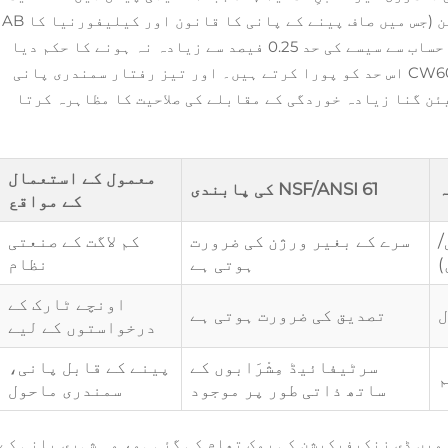
تک سیسہ ہوتا تھا، موجودہ امریکی قوانین (جس میں صاف پینے کے پانی کا قانون اور کیلیفورنیا کا AB
1953 شامل ہیں) میں گیلی سطحوں پر وزن کے حساب سے سیسے کی حد 0.25 فیصد سے زیادہ نہ ہونے کا حکم دیا
اور
تیز رفتار سمندری پانی
 اثر کے ٹیسٹوں میں C36000 کی تیئن گنا زیادہ خوردگی کے مقابلے کی صلاحیت کا مظاہرہ کرتا
معمول کے استعمال
ہ
NSF/ANSI 61 کی پابندی
کے مواقع
/
سرے کے بغیر ورژن کی ضرورت
کم لاگت کے صنعتی
)
ہوتی ہے
نظام
اونچے ٹارک کے
ل
تصدیق کی ضرورت ہوتی ہے
درخواستوں کے لیے
سرٹیفائیڈ مِشْرَابوں کے
پینے کے قابل پانی،
م
ساتھ ذاتی طور پر موجود
سمندری ماحول
میں ڈی زِنکیفیکیشن کی روک تھام کی گئی ہو، وہ شہری پانی کے