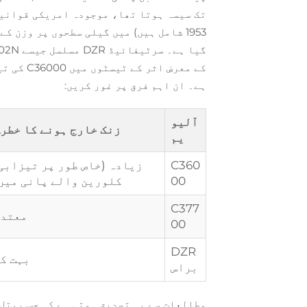
گیا ہے۔ سرٹیفائیڈ DZR مسلسل جیسے CW602N اس حد کو پورا کرتے ہیں۔
کے معرضِ
ہے۔ ان اہم فرق پر غور کریں:
آلیو
زنک خارج ہونے کا خطر
یم
C360
زیادہ (خاص طور پر تیزابی
00
کلورین والے پانی میں
C377
معتد
00
DZR
بہت ک
براس
مطالعات سے یہ تصدیق ہوتی ہے کہ جس پیتل 