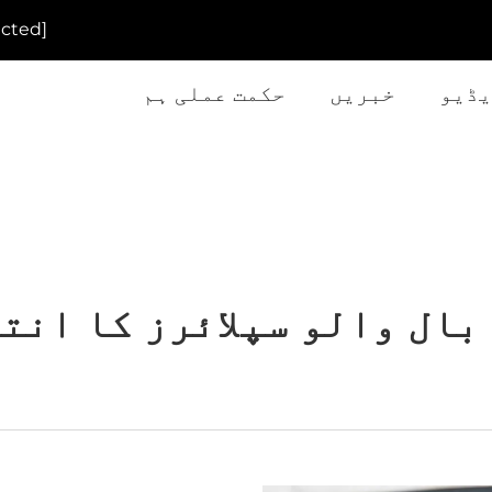
[email protected]
یڈیو
خبریں
حکمت عملی ہم
بال والو سپلائرز کا انت