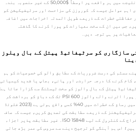
پڑتال نہ کرنے کی وجہ سے ہوتا ہے، جس کے نتیجے میں ہر واقعے پر اوسطاً $50,000 کے غیر منصوبہ بندہ
ی اہم عوامل جیسے کہ کوروزن کی مزاحمت اور سرٹیفیکیشن کو
 حفاظتی خطرات کے ذریعے طویل المدتہ اخراجات میں اضافہ
ں، جس میں ان کے سخت معیارات کو پورا کرنے کا گذشتہ
عاشیات پر ہی توجہ دیں۔
ی سازگاری کو سرٹیفائیڈ پیتل کے بال ویلوز
ینا
نے سسٹم کی درست ضروریات کے مطابق والو کی خصوصیات کو ہم
 کام کرنے کا درجہ حرارت، اور پانی، بھاپ یا شدید کیمیائی
یفائیڈ پیتل کے بال والوز کو سخت ٹیسٹنگ سے گزارا جاتا ہے:
مثال کے طور پر، ANSI B16.34 کے معیار پر پورا اترنے والے والوز 600 PSI تک کے دباؤ کو برداشت کر
سکتے ہیں، جس سے زیادہ تناؤ والے ماحول میں رساؤ کے خطرات میں 40% کمی واقع ہوتی ہے (2023 فلوئڈ
سرٹیفیکیشنز کے ذریعے مطابقت کی تصدیق کریں، جیسے کہ صاف
پانی کے لیے NSF/ANSI 61 یا غیر محسوس اخراج کے کنٹرول کے لیے ISO 15848۔ غیر مطابقت پذیر اجزاء
 25% سے زیادہ حصہ ہیں؛ اس ہم آہنگی کو ترجیح دینے سے سروس کی عمر بڑھ جاتی