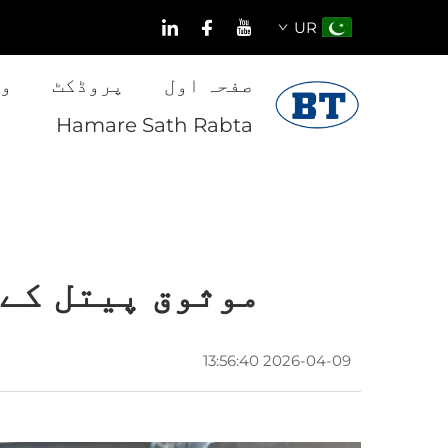
UR
صفحہ اول
پروڈکٹ
و
Hamare Sath Rabta
موثوق پیتل کے 
2026-04-09 13:56:40