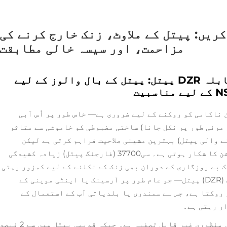
ریں: پیتل کے ملاوٹ، زنک خارج کرنے کی
مزاحمت، اور سیسہ خالی مطابقت
C36000 بمقابلہ C37700 بمقابلہ DZR پیتل: پیتل کے بال والوز کے لیے
ناکامی کو روکنے کے لیے ضروری ہے— خاص طور پر اُس آبی
 مرئی طور پر نکل جانا) ساختی مضبوطی کو خاموشی سے متاثر
نی سے کاٹی جانے والی پیتل) بہترین مشینی صلاحیت فراہم کرتی ہے لیکن
کلورین یا ایسڈ آب میں شدید ڈی زِنکیفکیشن کا شکار ہوتی ہے۔ سی37700 (فارجنگ پیتل) زیادہ کشیدگی
ک بے روزگاری کے دوران بھی زنک کے نکلنے کے لیے کمزور رہتی
ہے۔ اس کے برعکس، ڈی زِنکیفکیشن ریزسٹنٹ (DZR) پیتل— جو عام طور پر آرسینک یا اینٹی موینی کے
 روکتا ہے، جس سے سمندری یا بلدیاتی آب کے استعمال کے
ر رہتی ہے۔
پینے کے قابل پانی کے لیے NSF/ANSI 61 کی منظوری غیر قابلِ تصفیہ ہے۔ جبکہ قدیمی پیتل میں سے 2 فی