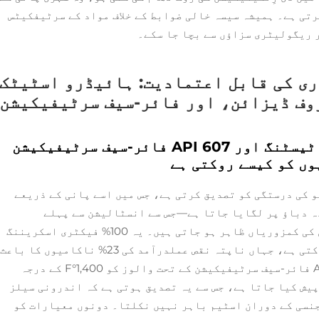
 کی تبدیلی کو 40% تک کم کرتی ہے۔ ہمیشہ سیسہ خالی ضوابط کے خلاف مواد کے سرٹیفکیٹس
 ریگولیٹری سزاؤں سے بچا جا سکے۔
ری کی قابل اعتمادیت: ہائیڈرو اسٹیٹک
روف ڈیزائن، اور فائر-سیف سرٹیفیکیشن
100% فیکٹری ہائیڈرو اسٹیٹک ٹیسٹنگ اور API 607 فائر-سیف سرٹیفیکیشن
وں کو کیسے روکتی ہے
 کی درستگی کو تصدیق کرتی ہے، جس میں اسے پانی کے ذریعے
 شدہ صلاحیت سے 1.5 گنا زیادہ دباؤ پر لگایا جاتا ہے—جس سے انسٹالیشن سے پہلے
مائیکرو دراڑیں، ڈھالنے کی خشکی یا سیل کی کمزوریاں ظاہر ہو جاتی ہیں۔ یہ 100% فیکٹری اسکریننگ
اُن اُچّے دباؤ والے نظاموں میں رساؤ کو روکتی ہے، جہاں ناپتہ نقص عملدرآمد کی 23% ناکامیوں کا باعث
بنتے ہیں (ASME B31.8)۔ اسی طرح، API 607 فائر-سیف سرٹیفیکیشن کے تحت والوز کو 1,400°F کے درجہ
 کے لیے پیش کیا جاتا ہے، جس سے یہ تصدیق ہوتی ہے کہ اندرونی سیلز
نسی کے دوران اسٹیم باہر نہیں نکلتا۔ دونوں معیارات کو