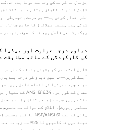
ڈاؤن ٹائم کا نقصان ہوتا ہے۔ یہ تنگ نظر
نظرانداز کرتی ہے— جو مرمت، تبدیلی اور
کرتی ہے۔ ہمیشہ سپلائرز کا جامع جائزہ لی
ریکارڈ بھی شامل ہو، نہ کہ صرف بنیادی م
دباو، درجہ حرارت اور میڈیا ک
کی کارکردگی کے ساتھ مطابقت د
قابل اعتمادی کو یقینی بنانے کے لیے، اپ
آہنگ کریں—جس میں دباؤ کی درجہ بندیاں،
مواد جیسے میڈیا کی اقسام شامل ہیں۔ سرٹ
سسٹمز رپورٹ)۔ اطلاق کے حوالے سے مخصوص 
فیلڈ میں ناکامیوں کا
ہے اور مرمت کے اخراجات کم ہوتے ہیں۔