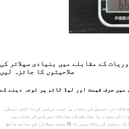
ریات کے مقابلے میں بنیادی سپلائر کی
صلاحیتوں کا جائزہ لیں
میں صرف قیمت اور لیڈ ٹائم پر توجہ دینے کے
 لاگت اور ترسیل کی رفتار پر توجہ مرکوز کرنا اکثر مہنگی
اد کی معیار یا مطابقت کے معاملات میں کمی کر سکتے ہیں۔
ایک 2023 کے صنعتی تجزیہ میں انکشاف ہوا کہ ویلوز کی ناکامیوں کا 35 فیصد سپلائرز کی مناسب جانچ