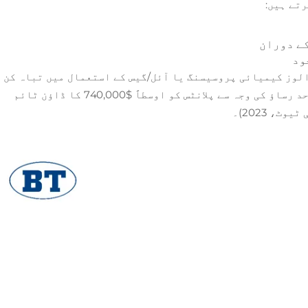
تے ہیں:
ے دوران
ود
لوز کیمیائی پروسیسنگ یا آئل/گیس کے استعمال میں تباہ کن
ناکامیوں کا خطرہ ہوتا ہے—جہاں ایک واحد رساؤ کی وجہ سے پلانٹس کو اوسطاً $740,000 کا ڈاؤن ٹائم
، 2023)۔