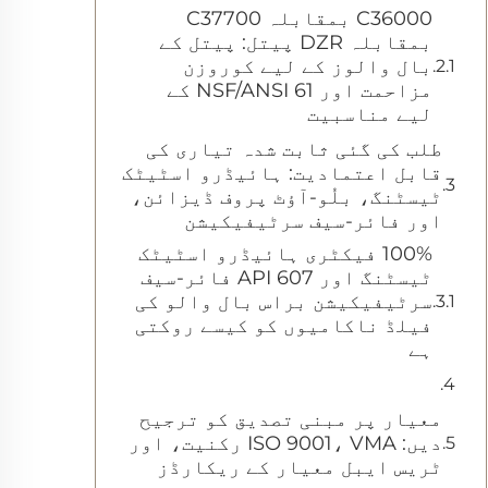
C36000 بمقابلہ C37700
بمقابلہ DZR پیتل: پیتل کے
بال والوز کے لیے کوروزن
مزاحمت اور NSF/ANSI 61 کے
لیے مناسبیت
طلب کی گئی ثابت شدہ تیاری کی
قابل اعتمادیت: ہائیڈرو اسٹیٹک
ٹیسٹنگ، بلُو-آؤٹ پروف ڈیزائن،
اور فائر-سیف سرٹیفیکیشن
100% فیکٹری ہائیڈرو اسٹیٹک
ٹیسٹنگ اور API 607 فائر-سیف
سرٹیفیکیشن براس بال والو کی
فیلڈ ناکامیوں کو کیسے روکتی
ہے
معیار پر مبنی تصدیق کو ترجیح
دیں: ISO 9001، VMA رکنیت، اور
ٹریس ایبل معیار کے ریکارڈز