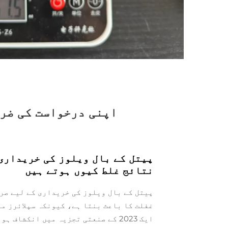
اپنی درخواست کی ضرو
پیتل کے بال ویلوز کی خریداری 
نتائج غلط کیوں ہوتے ہیں
پیتل کے بال ویلوز کی خریداری کے لیے صرف
غفلت کا باعث بنتا ہے، کیونکہ سپلائرز مو