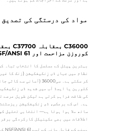
مواد کی درستگی کی تصدیق ک
کوروزن مزاحمت اور NSF/ANSI 61 کے لیے مناسبیت
بہترین پیتل کے مسلسل کا انتخاب تباہ کن 
نظام میں جہاں ڈی زِنکیفکیشن (زنک کا غیر
کر سکتی ہے۔ سی36000 (آسا
کی طاقت فراہم کرتی ہے لیکن طویل عرصے ت
ساتھ ملا ہوا ہوتا ہے— انتخابی تحلیل کو
اطلاقات میں بھی مکینیکل کارکردگی برقرا