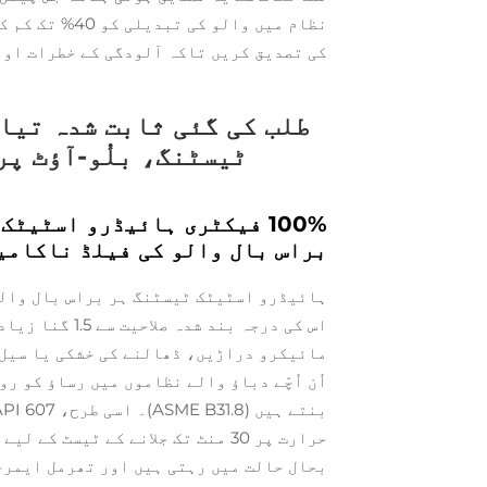
نظام میں والو
کی تصدیق کریں تاکہ آلودگی کے خطرات اور
طلب کی گئی ثابت شدہ تیا
ٹیسٹنگ، بلُو-آؤٹ پ
براس بال والو کی فیلڈ ناکامی
ہائیڈرو اسٹیٹک ٹیسٹنگ ہر براس بال والو
اس کی درجہ بند
حرارت پر 30 منٹ تک جلانے کے ٹیسٹ
بحال حالت میں رہتی ہیں اور تھرمل ایمرج