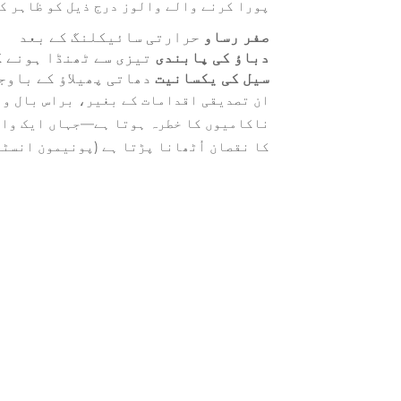
پورا کرنے والے والوز درج ذیل کو ظاہر کر
صفر رساو
حرارتی سائیکلنگ کے بعد
دباؤ کی پابندی
تیزی سے ٹھنڈا ہونے ک
سیل کی یکسانیت
دھاتی پھیلاؤ کے باوج
ان تصدیقی اقدامات کے بغیر، براس بال وا
کا نقصان اُٹھانا پڑتا ہے (پونیمون انسٹی ٹیوٹ