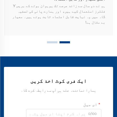
ہم نے دو سال سے زائد عرصے تک یوہوان بوتے کے بریس Y
فلٹرز استعمال کیے ہیں، اور ہمارے پانی کی تصفیہ
گاہ میں وہ نہایت قابل اعتماد ثابت ہوئے ہیں۔ معیار
بے مثال ہے!
ایک فری کوٹ اخذ کریں
ہمارا نمائندہ جلد ہی آپ سے رابطہ کرے گا۔
ای میل
0/100