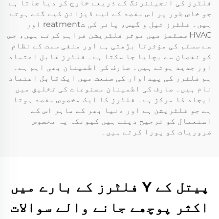
فلٹرز کی انجینئرنگ کے ذریعے خارج کر دیا جاتا ہے
جو خاص طور پر اس مقصد کے لیے ڈیزائن کیے گئے ہوتے
ہیں۔ فلٹرز تیل و گیس، پانی کی تreatment اور
HVAC سسٹمز میں موثر فلٹریشن فراہم کرتے ہیں، جس
سے سسٹم کی مؤثرتا بڑھتی ہے اور منفی سمت کے نظام
کو نقصان سے بچایا جا سکتا ہے۔ فلٹرز قابل اعتماد
اور جدید ہوتے ہیں۔ صارف کی اطمینان بھی اہم ہے۔
ہم فلٹرز کی پیداوار کی صنعت میں ایک قابل اعتماد
نام ہیں۔ صارف کی اطمینان مصنوعات کی تخلیق میں
ایجاد کا مرکز ہے۔ فلٹرز کا ایک مخصوص مقصد ہوتا
ہے جو فلٹریشن ہے اور دنیا بھر کے ماہر اس کے
استعمال کو ترجیح دیتے ہیں کیونکہ یہ مخصوص
ضروریات کو پورا کرتے ہیں۔
پیتل کے Y فلٹرز کے بارے میں
اکثر پوچھے جانے والے سوالات