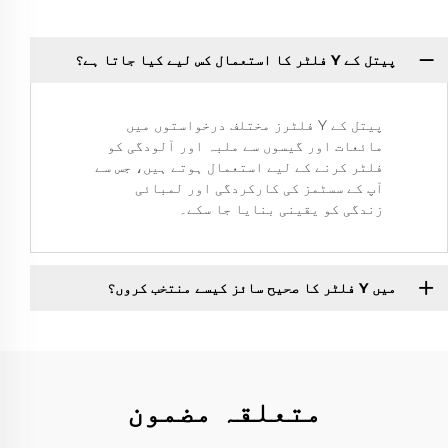
پیتل کے Y فلٹر کا استعمال کس لیے کیا جاتا ہے؟
پیتل کے Y فلٹرز مختلف درخواستوں میں
مائعات اور گیسوں سے ملبہ اور آلودگی کو
فلٹر کرنے کے لیے استعمال ہوتے ہیں، جس سے
آپ کے سسٹمز کی کارکردگی اور لمبائی
زندگی کو یقینی بنایا جا سکے۔
میں Y فلٹر کا صحیح سائز کیسے منتخب کروں؟
متعلقہ مضمون