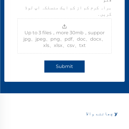
براہ کرم کم از کم ایک منسلکہ اپ لوڈ
کریں۔
Up to 3 files，more 30mb，suppor
jpg、jpeg、png、pdf、doc、docx、
xls、xlsx、csv、txt
Submit
y چھاننے والا