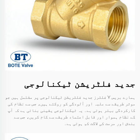
جدید فلٹریشن ٹیکنالوجی
ہمارے بریس Y فلٹرز جدید فلٹریشن ٹیکنالوجی پر مشتمل ہیں جو
موثر طریقے سے ملبہ اور آلودگی کو روکتے ہیں، جس سے نظام کی
کارکردگی بہتر ہوتی ہے۔ یہ ٹیکنالوجی یقینی بناتی ہے کہ آپ
کے نظام ہموار اور قابل اعتماد طریقے سے کام کریں، جس سے
بندش اور مرمت کی لاگت کم ہوتی ہے۔