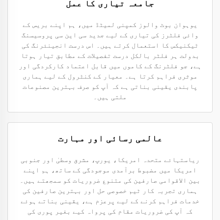
جامعہ تیاری کا عمل
یوہوان بوٹ والوز کمپنی لمیٹڈ میں، ہم اپنے بریس کے
وائی فلٹرز کی تیاری کے لیے جدید سی این سی پروسیسنگ
ٹیکنیکس کا استعمال کرتے ہیں۔ اس درست انجینئرنگ کی
بدولت ہر فلٹر بالکل درست تفصیلات کے مطابق تیار ہوتا
ہے، جو فلٹرنگ کے کاموں میں قابل اعتماد کارکردگی اور
موثری فراہم کرتا ہے۔ معیار کے کنٹرول کے لیے ہماری
پابندی یقینی بناتی ہے کہ آپ کو صرف بہترین مصنوعات
ملتی ہیں۔
عالمی رسائی اور مہارت
ریاستہائے متحدہ امریکا، یورپ، مشرق وسطیٰ اور جنوبی
امریکا میں مضبوط برآمدی موجودگی کے ساتھ، ہم اپنے
بین الاقوامی صارفین کی متنوع ضروریات کو سمجھتے ہیں۔
ہماری تجربہ کار ٹیم خصوصی حل اور بہترین صارفین کی
خدمات فراہم کرنے کے لیے پرعزم ہے، یقینی بناتے ہوئے
کہ آپ کی ضروریات مقام کی پرواہ کیے بغیر پوری کی