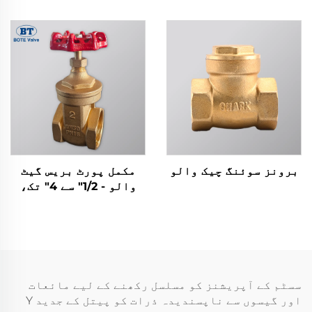
برونز سوئنگ چیک والو
مکمل پورٹ بریس گیٹ
والو - 1/2" سے 4" تک،
ڈھلواں لوہے کے ہینڈ
وہیل کے ساتھ
سسٹم کے آپریشنز کو مسلسل رکھنے کے لیے مائعات
اور گیسوں سے ناپسندیدہ ذرات کو پیتل کے جدید Y