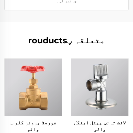
جائیں گی۔
متعلقہ پrouducts
لائٹ ٹائپ پیتل اینگل
فورجڈ برونز گلو ب
والو
والو