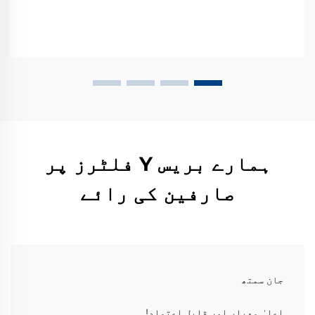
ہمارے بریس Y فلٹرز پر
صارفین کی رائے
جان سمتھ
اعلیٰ معیار اور قابل اعتماد!