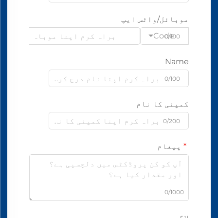
موبائل/واٹس ایپ
Code
0/100
Name
0/100
کمپنی کا نام
0/200
پیغام
0/1000
لاگو