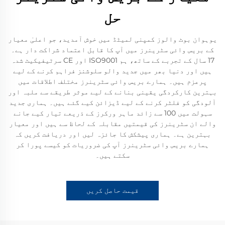
حل
یوہوان بوٹ والوز کمپنی لمیٹڈ میں خوش آمدید، جو اعلیٰ معیار
کے بریس وائی سٹرینرز میں آپ کا قابل اعتماد شراکت دار ہے۔
17 سال کے تجربے کے ساتھ، ہم ISO9001 اور CE سرٹیفیکیٹ شدہ
ہیں اور دنیا بھر میں جدید والو سلوشنز فراہم کرنے کے لیے
پرعزم ہیں۔ ہمارے بریس وائی سٹرینرز مختلف اطلاقات میں
بہترین کارکردگی یقینی بنانے کے لیے موثر طریقے سے ملبہ اور
آلودگی کو فلٹر کرنے کے لیے ڈیزائن کیے گئے ہیں۔ ہماری جدید
سہولت میں 100 سے زائد ماہر ورکرز کے ذریعے تیار کیے جانے
والے ان سٹرینرز کی قیمتیں مقابلہ کے لحاظ سے ہیں اور معیار
بہترین ہے۔ ہماری پیشکش کا جائزہ لیں اور دریافت کریں کہ
ہمارے بریس وائی سٹرینرز آپ کی ضروریات کو کیسے پورا کر
سکتے ہیں۔
قیمت حاصل کریں