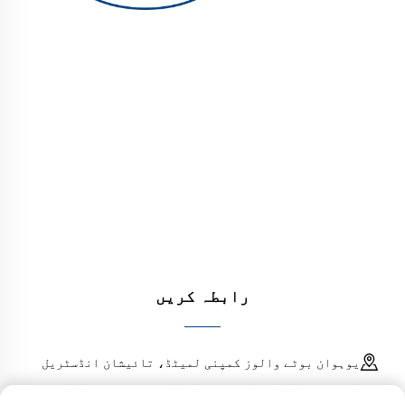
یوہوان بوٹے والوز کمپنی لمیٹڈ تیل، گیس اور
پانی کے نظام کے لیے اعلیٰ معیار کے صنعتی والوز
فراہم کرتا ہے۔ durable، مزاحم سنکنرن کے خلاف
ڈیزائن کارکردگی کو یقینی بناتے ہیں۔ دنیا بھر
کے انجینئرز کی طرف سے بھروسہ کیا جاتا ہے۔ آج
ہی کوٹ کا مطالبہ کریں۔
رابطہ کریں
یوہوان بوٹے والوز کمپنی لمیٹڈ، تائیشان انڈسٹریل
اسٹیٹ، چنگانگ ٹاؤن، یوہوان کاؤنٹی، زھیجیانگ، چین