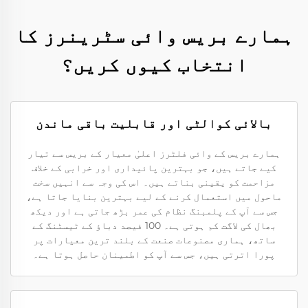
ہمارے بریس وائی سٹرینرز کا
انتخاب کیوں کریں؟
بالائی کوالٹی اور قابلیت باقی ماندن
ہمارے بریس کے وائی فلٹرز اعلیٰ معیار کے بریس سے تیار
کیے جاتے ہیں، جو بہترین پائیداری اور خرابی کے خلاف
مزاحمت کو یقینی بناتے ہیں۔ اس کی وجہ سے انہیں سخت
ماحول میں استعمال کرنے کے لیے بہترین بنایا جاتا ہے،
جس سے آپ کے پلمبنگ نظام کی عمر بڑھ جاتی ہے اور دیکھ
بھال کی لاگت کم ہوتی ہے۔ 100 فیصد دباؤ کے ٹیسٹنگ کے
ساتھ، ہماری مصنوعات صنعت کے بلند ترین معیارات پر
پورا اترتی ہیں، جس سے آپ کو اطمینان حاصل ہوتا ہے۔