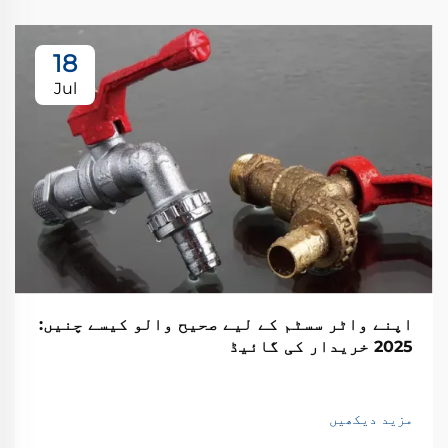
18
Jul
اپنے واٹر سسٹم کے لیے صحیح والو کیسے چنیں:
2025 خریدار کی گائیڈ
مزید دیکھیں