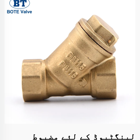
لینگٹیوڈ کے لئے مضبوط