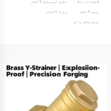
y چھاننے والا
سٹین لیس سٹیل Y فلٹر
برسس Y فلٹر
برونز Y فلٹر
برسس فلٹر والو