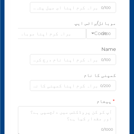
0/100
موبائل/واٹس ایپ
Code
0/100
Name
0/100
کمپنی کا نام
0/200
پیغام
0/1000