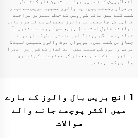
افعال پیش کرتے ہیں جبکہ بہترین فلو کنٹرول
برقرار رکھتے ہیں۔ یہ والوز مضبوط بریس سے تیار
کیے گئے ہیں تاکہ کوروسن کے خلاف بہترین مزاحمت
فراہم کی جا سکے۔ یہ والوز معمولی سے لے کر زیادہ
دباؤ تک قابلِ استعمال ہیں، جس کی وجہ سے تقریباً
تمام پلمبنگ، ہیٹنگ اور صنعتی عمل کے لیے پہلے
چناؤ بن گئے ہیں۔ یوہوان بوٹ والوز کمپنی لمیٹڈ
بریس والوز کی صنعت میں ایک لیڈر کے طور پر ابھرا
ہے اور آج تک اعلیٰ معیار کی مصنوعات کی تیاری
جاری رکھے ہوئے ہے۔
1 انچ بریس بال والوز کے بارے
میں اکثر پوچھے جانے والے
سوالات