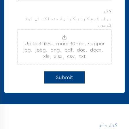
لاگو
براہ کرم کم از کم ایک منسلکہ اپ لوڈ
کریں۔
Up to 3 files，more 30mb，suppor
jpg、jpeg、png、pdf、doc、docx、
xls、xlsx、csv、txt
Submit
گول ولو