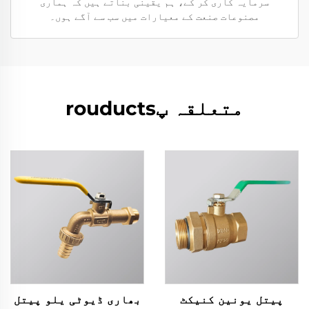
سرمایہ کاری کر کے، ہم یقینی بناتے ہیں کہ ہماری
مصنوعات صنعت کے معیارات میں سب سے آگے ہوں۔
متعلقہ پrouducts
پیتل یونین کنیکٹ
بھاری ڈیوٹی یلو پیتل