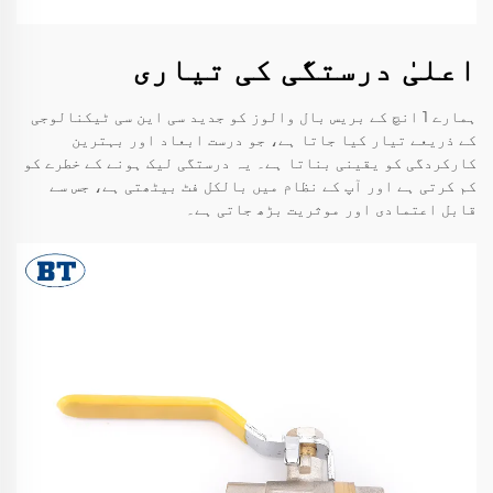
اعلیٰ درستگی کی تیاری
ہمارے 1 انچ کے بریس بال والوز کو جدید سی این سی ٹیکنالوجی
کے ذریعے تیار کیا جاتا ہے، جو درست ابعاد اور بہترین
کارکردگی کو یقینی بناتا ہے۔ یہ درستگی لیک ہونے کے خطرے کو
کم کرتی ہے اور آپ کے نظام میں بالکل فٹ بیٹھتی ہے، جس سے
قابل اعتمادی اور موثریت بڑھ جاتی ہے۔