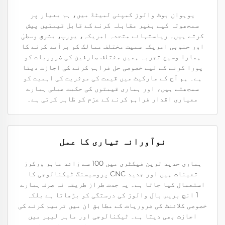
یوہوان بوٹ والوز کمپنی لمیٹڈ میں، ہم معیار پر
سمجھوتہ کیے بغیر مقابلہ کرنے کے قابل قیمتیں پیش
کرتے ہیں۔ ریاستہائے متحدہ امریکہ، یورپ، مشرق وسطیٰ
اور جنوبی امریکہ سمیت مختلف ممالک کو برآمد کرنے کا
ہمارا وسیع تجربہ ہمیں مختلف صارفین کی ضروریات کو
پورا کرنے کے لیے خصوصی حل فراہم کرنے کی اجازت دیتا
ہے۔ ہم آج کے مارکیٹ میں قیمت کی موثریت کی اہمیت کو
سمجھتے ہیں، اور ہماری قیمتوں کی حکمت عملی ہمارے
معیاری اقدار فراہم کرنے کے عزم کو ظاہر کرتی ہے۔
نوآورانہ تیاری کا عمل
ہماری جدید ترین فیکٹری میں 100 سے زائد ماہر ورکرز
تعینات ہیں اور جدید CNC پروسیسنگ ٹیکنالوجی کا
استعمال کیا جاتا ہے۔ یہ جدت طراز طریقہ نہ صرف ہمارے
1 انچ بریس بال والوز کی درستگی کو بڑھاتا ہے بلکہ
خصوصی کلائنٹ کی ضروریات کے مطابق ان میں ترمیم کرنے کی
اجازت بھی دیتا ہے۔ ٹیکنالوجی اور ماہر لیبر میں