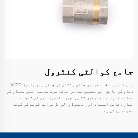
جامع کوالٹی کنٹرول
ہر والو پر سخت معیاری جانچ پڑتال کی جاتی ہے، بشمول 100%
دباؤ کی جانچ، جو یقینی بناتی ہے کہ صرف سب سے اعلیٰ معیار کی
مصنوعات ہمارے صارفین تک پہنچیں۔ تفصیل میں اس توجہ سے
ہماری قابل اعتماد اور محفوظ والو حل فراہم کرنے کی کوشش
مضبوط ہوتی ہے۔