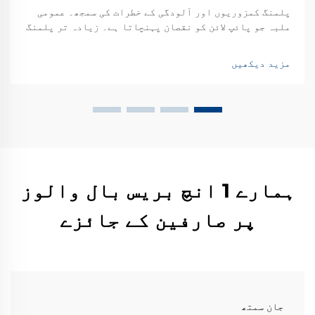
پلمنگ کمزوریوں اور آلودگی کے خطرات کی سمجھ۔ عمومی
ملبہ جو پائپ لائن کو نقصان پہنچاتا ہے۔ زیادہ تر پلمنگ
نظام وقتاً فوقتاً ہر قسم کے کوڑے کچرے سے نمٹنا پڑتا ہے
- ریت، گندگی کے جمنا، اور زنگ آلود ٹکڑے جو پائپ میں
مزید دیکھیں
پھنس جاتے ہیں۔ یہ چھوٹے چھوٹے ذرات۔۔۔
ہمارے 1 انچ بریس بال والوز
پر صارفین کے جائزے
جان سمتھ