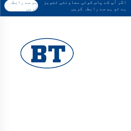
اگر آپ کے پاس کوئی معاونتی تجویز
ہم سے رابطہ
ہے تو ہم سے رابطہ کریں
کریں
یوہوان بوٹے والوز کمپنی لمیٹڈ تیل، گیس اور
پانی کے نظام کے لیے اعلیٰ معیار کے صنعتی والوز
فراہم کرتا ہے۔ durable، مزاحم سنکنرن کے خلاف
ڈیزائن کارکردگی کو یقینی بناتے ہیں۔ دنیا بھر
کے انجینئرز کی طرف سے بھروسہ کیا جاتا ہے۔ آج