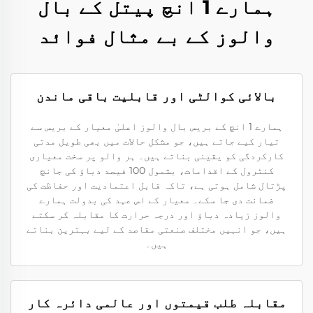
ہمارے 1 انچ پیتل کے بال
والوز کے بے مثال فوائد
بالائی کوالٹی اور قابلیت باقی ماندن
ہمارے 1 انچ کے بریس بال والوز اعلیٰ معیار کے بریس سے
تیار کیے جاتے ہیں، جو مشکل حالات میں بھی طویل مدتی
کارکردگی کو یقینی بناتے ہیں۔ ہر والو پر سخت معیاری
کنٹرول کے اقدامات، بشمول 100 فیصد دباؤ کی جانچ
پڑتال شامل ہوتی ہے، تاکہ قابل اعتمادیت اور حفاظت کی
ضمانت دی جا سکے۔ معیار کے اس عہد کی بدولت ہمارے
والوز زیادہ دباؤ اور درجہ حرارت کا مقابلہ کر سکتے
ہیں، جو انہیں مختلف صنعتی مقاصد کے لیے بہترین بناتے
ہیں۔
مقابلہ طلب قیمتوں اور عالمی دائرہ کار