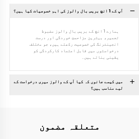
آپ کے 1 انچ بریس بال والوز کی اہم خصوصیات کیا ہیں؟
ہمارے 1 انچ کے بریس بال والوز مضبوط
تعمیر، بہترین مزاحمتِ خوردگی اور درست
انجینئرنگ کی خصوصیت رکھتے ہیں، جو مختلف
درخواستوں میں قابل اعتماد کارکردگی کو
یقینی بناتے ہیں۔
میں کیسے جانوں کہ کیا آپ کے والوز میری درخواست کے
لیے مناسب ہیں؟
متعلقہ مضمون