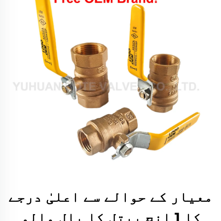
معیار کے حوالے سے اعلیٰ درجے
کا 1 انچ پیتل کا بال والو