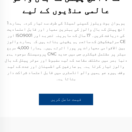
عالمی منڈیوں کے لیے
یوہوان بوٹ ویلوز کمپنی لمیٹڈ کی طرف سے تیار کردہ ہمارے 1
انچ پیتل کے بال والوز کی بہترین معیار اور قابل اعتمادیت
کی دریافت کریں۔ 17 سال کے ماہرینہ تجربے اور ISO9001 اور
CE سرٹیفکیشن کے ساتھ، ہم یقینی بناتے ہیں کہ ہمارے والوز
بین الاقوامی معیارات پر پورا اترتے ہیں۔ ہمارا 4,000 مربع
میٹر پر مشتمل فیکٹری جس میں جدید CNC پروسیسنگ موجود ہے،
دنیا بھر میں مختلف مقاصد کے لیے مضبوط اور موثر پیتل کے بال
والوز تیار کرتا ہے۔ ہم صارفین کی اطمینان اور جدت کے لیے
وقف ہیں، جو ہمیں والو انڈسٹری میں قابل اعتماد شراکت دار
بناتا ہے۔
قیمت حاصل کریں