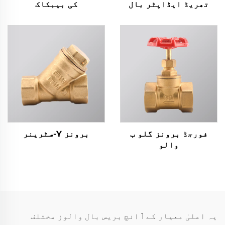
تھریڈ ایڈاپٹر بال
کی بیبکاک
وائیو
فورجڈ برونز گلو ب
برونز Y-سٹرینر
والو
یہ اعلیٰ معیار کے 1 انچ بریس بال والوز مختلف