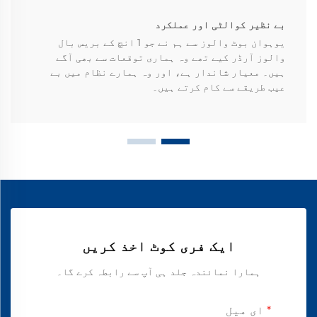
بے نظیر کوالٹی اور عملکرد
یوہوان بوٹ والوز سے ہم نے جو 1 انچ کے بریس بال
والوز آرڈر کیے تھے وہ ہماری توقعات سے بھی آگے
ہیں۔ معیار شاندار ہے، اور وہ ہمارے نظام میں بے
عیب طریقے سے کام کرتے ہیں۔
ایک فری کوٹ اخذ کریں
ہمارا نمائندہ جلد ہی آپ سے رابطہ کرے گا۔
ای میل