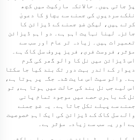
پڑ جاتی ہیں۔ حالانکہ مارکیٹ میں کچھ
نلکے سردیوں کی جمنے سے بچاؤ کا دعویٰ
کرتے ہیں، لیکن ضدِ جمنے کے ڈیزائن کا
جائزہ لینا نہایت اہم ہے۔ دو اہم ڈیزائن
تعمیرات ہیں۔ زیادہ تر عام اور سب سے
مؤثر، فروسٹ فری، فریز پروف سل کاک ہے۔
اس ڈیزائن میں نل کا والو گھر کی گرم
دیوار کے اندر بہت دور تک بند کیا جا سکتا
ہے۔ والو سیٹ اس عایت شدہ جگہ پر ہوتا ہے،
اس لیے جب نل بند کی حالت میں ہوتا ہے، تو
نل کے باہری حصے میں موجود تمام پانی
جمنے سے پہلے نکل جاتا ہے۔ یہ ضدِ جمنے
والے سل کاک کے ڈیزائن کی ایک اہم خصوصیت
ہے اور یہ سب سے زیادہ مؤثر ہے۔
ایک اور اہم ڈیزائن خصوصیت ہے اور اکثر