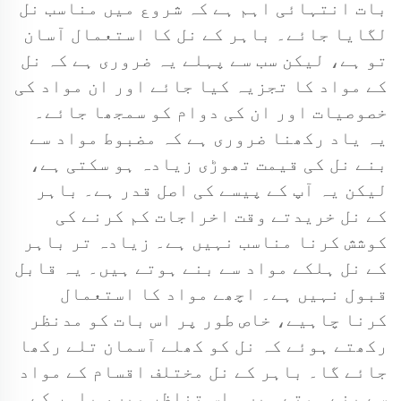
بات انتہائی اہم ہے کہ شروع میں مناسب نل
لگایا جائے۔ باہر کے نل کا استعمال آسان
تو ہے، لیکن سب سے پہلے یہ ضروری ہے کہ نل
کے مواد کا تجزیہ کیا جائے اور ان مواد کی
خصوصیات اور ان کی دوام کو سمجھا جائے۔
یہ یاد رکھنا ضروری ہے کہ مضبوط مواد سے
بنے نل کی قیمت تھوڑی زیادہ ہو سکتی ہے،
لیکن یہ آپ کے پیسے کی اصل قدر ہے۔ باہر
کے نل خریدتے وقت اخراجات کم کرنے کی
کوشش کرنا مناسب نہیں ہے۔ زیادہ تر باہر
کے نل ہلکے مواد سے بنے ہوتے ہیں۔ یہ قابل
قبول نہیں ہے۔ اچھے مواد کا استعمال
کرنا چاہیے، خاص طور پر اس بات کو مدنظر
رکھتے ہوئے کہ نل کو کھلے آسمان تلے رکھا
جائے گا۔ باہر کے نل مختلف اقسام کے مواد
سے بنے ہوتے ہیں۔ اس تناظر میں، باہر کے