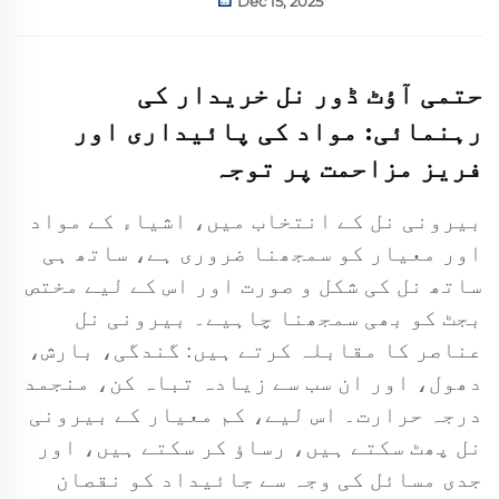
Dec 15, 2025
حتمی آؤٹ ڈور نل خریدار کی
رہنمائی: مواد کی پائیداری اور
فریز مزاحمت پر توجہ
بیرونی نل کے انتخاب میں، اشیاء کے مواد
اور معیار کو سمجھنا ضروری ہے، ساتھ ہی
ساتھ نل کی شکل و صورت اور اس کے لیے مختص
بجٹ کو بھی سمجھنا چاہیے۔ بیرونی نل
عناصر کا مقابلہ کرتے ہیں: گندگی، بارش،
دھول، اور ان سب سے زیادہ تباہ کن، منجمد
درجہ حرارت۔ اس لیے، کم معیار کے بیرونی
نل پھٹ سکتے ہیں، رساؤ کر سکتے ہیں، اور
جدی مسائل کی وجہ سے جائیداد کو نقصان