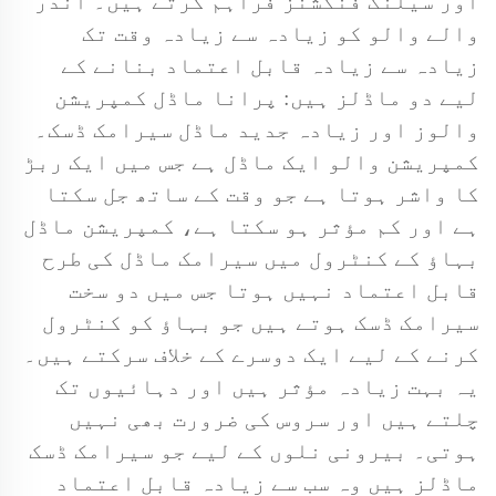
اور سیلنگ فنکشنز فراہم کرتے ہیں۔ اندر
والے والو کو زیادہ سے زیادہ وقت تک
زیادہ سے زیادہ قابل اعتماد بنانے کے
لیے دو ماڈلز ہیں: پرانا ماڈل کمپریشن
والوز اور زیادہ جدید ماڈل سیرامک ڈسک۔
کمپریشن والو ایک ماڈل ہے جس میں ایک ربڑ
کا واشر ہوتا ہے جو وقت کے ساتھ جل سکتا
ہے اور کم مؤثر ہو سکتا ہے، کمپریشن ماڈل
بہاؤ کے کنٹرول میں سیرامک ماڈل کی طرح
قابل اعتماد نہیں ہوتا جس میں دو سخت
سیرامک ڈسک ہوتے ہیں جو بہاؤ کو کنٹرول
کرنے کے لیے ایک دوسرے کے خلاف سرکتے ہیں۔
یہ بہت زیادہ مؤثر ہیں اور دہائیوں تک
چلتے ہیں اور سروس کی ضرورت بھی نہیں
ہوتی۔ بیرونی نلوں کے لیے جو سیرامک ڈسک
ماڈلز ہیں وہ سب سے زیادہ قابل اعتماد