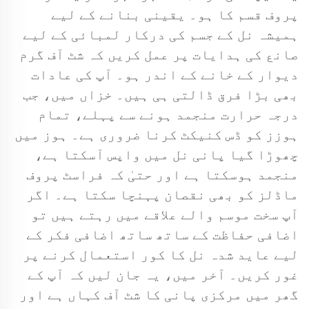
پروف قسم کا ہو۔ یقینی بنانے کے لیے
ہمیشہ نل کے جسم کی درکار لمبائی کے لیے
صانع کی ہدایات پر عمل کریں کہ شٹ آف گرم
دیوار کے خانے کے اندر ہو۔ آپ کی عادات
بھی بڑا فرق ڈالتی ہی ہیں۔ خزاں میں، جب
درجہ حرارت منجمد ہونے سے پہلے، تمام
ہوزز کو ڈس کنیکٹ کرنا ضروری ہے۔ ہوز میں
چھوڑا گیا پانی نل میں واپس آسکتا ہے،
منجمد ہوسکتا ہے اور حتیٰ کہ فراسٹ پروف
ماڈلز کو بھی نقصان پہنچا سکتا ہے۔ اگر
آپ سخت موسم والے علاقے میں رہتے ہیں تو
اضافی حفاظت کے ساتھ ساتھ اضافی فکر کے
لیے عاید شدہ نل کا کور استعمال کرنے پر
غور کریں۔ آخر میں، یہ جان لیں کہ آپ کے
گھر میں مرکزی پانی کا شٹ آف کہاں ہے اور