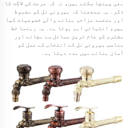
بھی پہنچا سکتے ہیں، نہ کہ مرمت کی لاگت کا
ذکر۔ یہ سمجھنا کہ بیرونی نل کو مضبوط
اور منجمد مزاحم بنانے والی خصوصیات کیا
ہیں، انتہائی اہم ہوتا ہے۔ یہ رہنما خط
مشتری کو عام ترین مسائل سے بچانے اور
مناسب بیرونی نل کے انتخاب کے عمل کو
آسان بنانے میں مدد دیتا ہے۔