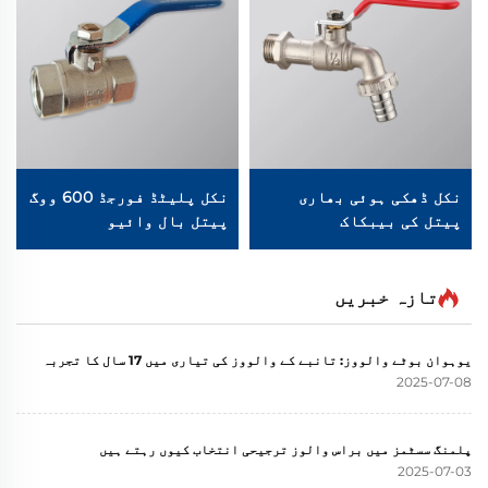
نکل ڈھکی ہوئی بھاری
نکل پلیٹڈ فورجڈ 600 ووگ
پیتل کی بیبکاک
پیتل بال وائیو
تازہ خبریں
یوہوان بوٹے والووز: تانبے کے والووز کی تیاری میں 17 سال کا تجربہ
2025-07-08
پلمنگ سسٹمز میں براس والوز ترجیحی انتخاب کیوں رہتے ہیں
2025-07-03