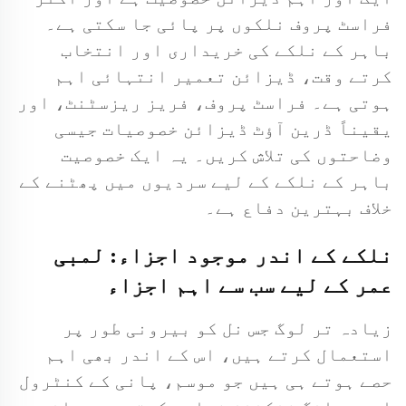
فراسٹ پروف نلکوں پر پائی جا سکتی ہے۔
باہر کے نلکے کی خریداری اور انتخاب
کرتے وقت، ڈیزائن تعمیر انتہائی اہم
ہوتی ہے۔ فراسٹ پروف، فریز ریزسٹنٹ، اور
یقیناً ڈرین آؤٹ ڈیزائن خصوصیات جیسی
وضاحتوں کی تلاش کریں۔ یہ ایک خصوصیت
باہر کے نلکے کے لیے سردیوں میں پھٹنے کے
خلاف بہترین دفاع ہے۔
نلکے کے اندر موجود اجزاء: لمبی
عمر کے لیے سب سے اہم اجزاء
زیادہ تر لوگ جس نل کو بیرونی طور پر
استعمال کرتے ہیں، اس کے اندر بھی اہم
حصے ہوتے ہی ہیں جو موسم، پانی کے کنٹرول