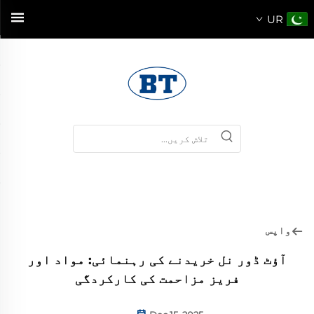
UR
واپس
آؤٹ ڈور نل خریدنے کی رہنمائی: مواد اور
فریز مزاحمت کی کارکردگی