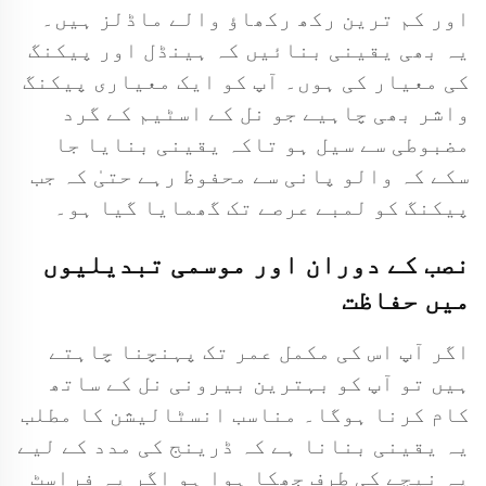
اور کم ترین رکھ رکھاؤ والے ماڈلز ہیں۔
یہ بھی یقینی بنائیں کہ ہینڈل اور پیکنگ
کی معیار کی ہوں۔ آپ کو ایک معیاری پیکنگ
واشر بھی چاہیے جو نل کے اسٹیم کے گرد
مضبوطی سے سیل ہو تاکہ یقینی بنایا جا
سکے کہ والو پانی سے محفوظ رہے حتیٰ کہ جب
پیکنگ کو لمبے عرصے تک گھمایا گیا ہو۔
نصب کے دوران اور موسمی تبدیلیوں
میں حفاظت
اگر آپ اس کی مکمل عمر تک پہنچنا چاہتے
ہیں تو آپ کو بہترین بیرونی نل کے ساتھ
کام کرنا ہوگا۔ مناسب انسٹالیشن کا مطلب
یہ یقینی بنانا ہے کہ ڈرینج کی مدد کے لیے
یہ نیچے کی طرف جھکا ہوا ہو اگر یہ فراسٹ