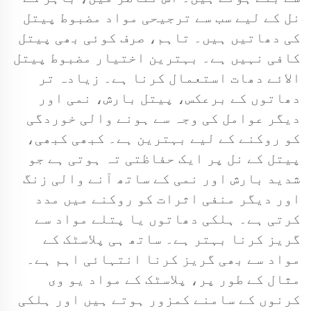
نل کے لیے سب سے ترجیحی مواد مضبوط پیتل
کی دھاتیں ہیں۔ تاہم، صرف کوئی بھی پیتل
کافی نہیں ہے۔ بہترین اختیار مضبوط پیتل
الائے دھات استعمال کرنا ہے۔ زیادہ تر
دھاتوں کے برعکس، پیتل بارش، نمی اور
دیگر عوامل کی وجہ سے ہونے والی خوردگی
کو روکنے کے لیے بہترین ہے۔ کبھی کبھی،
پیتل کے نل پر ایک حفاظتی تہ ہوتی ہے جو
شدید بارش اور نمی کے ساتھ آنے والی زنگ
اور دیگر منفی اثرات کو روکنے میں مدد
کرتی ہے۔ ہلکی دھاتوں یا پتلے مواد سے
گریز کرنا بہتر ہے۔ ساتھ ہی پلاسٹک کے
مواد سے بھی گریز کرنا انتہائی اہم ہے۔
مثال کے طور پر، پلاسٹک کے مواد یو وی
کرنوں کے سامنے کمزور ہوتے ہیں اور ہلکی