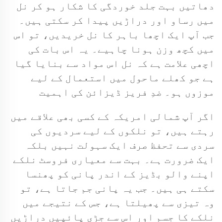
دھاتیں بہت جلد خوردگی کا شکار ہو کر نل
میں رساو اور دراڑیں پیدا کر سکتی ہیں۔
جب آپ ایک اچھا باہر کا نل خریدیں، تو اس
میں کچھ وزن ہونا چاہیے۔ یہ اس بات کی
اچھی علامت ہے کہ نل اس مواد سے بنایا گیا
ہے جو کھلے ماحول میں استعمال کے لیے
موزوں ہو۔ ضدِ فریز ڈیزائن کی اہمیت
اگر آپ شمالی امریکہ کے کسی بھی علاقے میں
رہتے ہیں، تو نلکوں کے لیے سردیوں کی
سردی سے تحفظ صرف ایک سہولت نہیں بلکہ
ایک ضرورت ہے۔ بہت سے معیاری فروسٹ نلکے
اپنے والو بڈیز کے اندر پانی کو پھنسا
سکتے ہی ہیں۔ جب یہ پانی جم جاتا ہے، تو
وہ تیزی سے پھیلتا ہے، جس کے نتیجے میں
نلکے کا جسم اور اس سے جڑی پائپیں دراڑیں