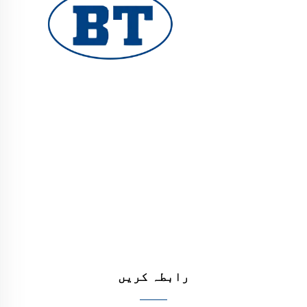
یوہوان بوٹے والوز کمپنی لمیٹڈ تیل، گیس اور
پانی کے نظام کے لیے اعلیٰ معیار کے صنعتی والوز
فراہم کرتا ہے۔ durable، مزاحم سنکنرن کے خلاف
ڈیزائن کارکردگی کو یقینی بناتے ہیں۔ دنیا بھر
کے انجینئرز کی طرف سے بھروسہ کیا جاتا ہے۔ آج
ہی کوٹ کا مطالبہ کریں۔
رابطہ کریں