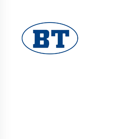
YUHUAN BOTE VALVES CO., LTD., petrol, gaz ve
su sistemleri için yüksek kaliteli endüstriyel
vanalar sunmaktadır. Dayanıklı, korozyona
dirençli tasarımlar güvenilir performans sağlar.
Küresel mühendisler tarafından tercih
edilmektedir. Bugün teklif isteyin.