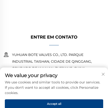
desempenho confiável. Confiado por
engenheiros ao redor do mundo. Solicite um
orçamento hoje.
ENTRE EM CONTATO
YUHUAN BOTE VALVES CO., LTD. PARQUE
INDUSTRIAL TAISHAN, CIDADE DE QINGGANG,
CONDADO DE YUHUAN, ZHEJIANG, CHINA
We value your privacy
18968473237
We use cookies and similar tools to provide our services.
If you don't want to accept all cookies, click Personalize
[email protected]
cookies.
Accept all
Direitos autorais © 2025 por YUHUAN BOTE VALVES CO., LTD.