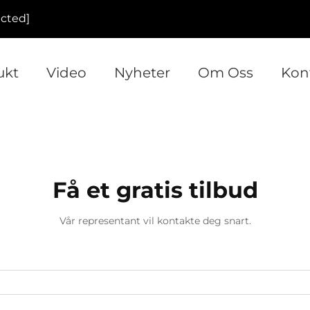
ected]
ukt
Video
Nyheter
Om Oss
Kon
Få et gratis tilbud
Vår representant vil kontakte deg snart.