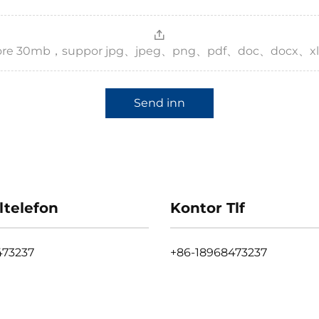
，more 30mb，suppor jpg、jpeg、png、pdf、doc、docx、xl
Send inn
ltelefon
Kontor Tlf
473237
+86-18968473237