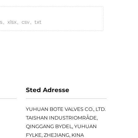
s、xlsx、csv、txt
Sted Adresse
YUHUAN BOTE VALVES CO., LTD.
TAISHAN INDUSTRIOMRÅDE,
QINGGANG BYDEL, YUHUAN
FYLKE, ZHEJIANG, KINA