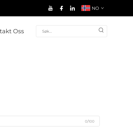
NO
takt Oss
0/100