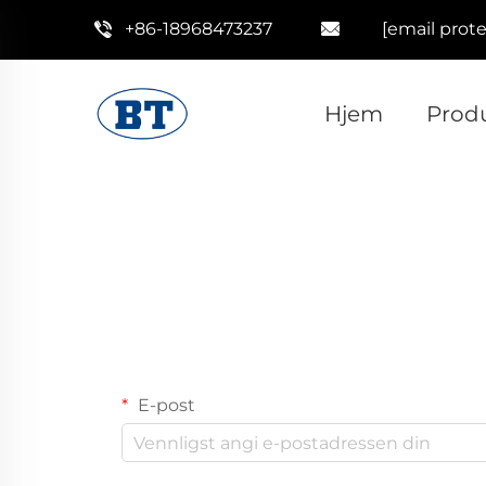
+86-18968473237
[email prot
Hjem
Prod
E-post