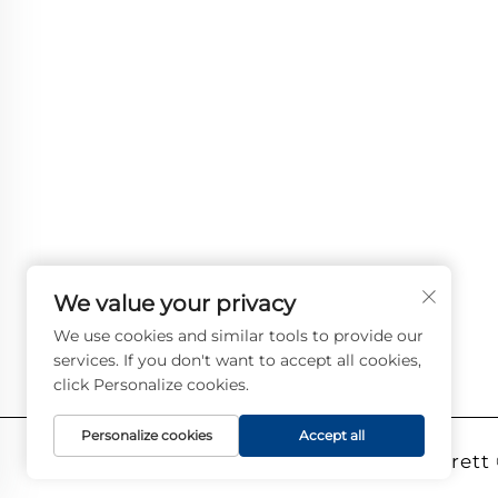
YUHUAN BOTE VALVES CO., LTD. leverer høykval
industrielle ventiler til olje-, gass- og vannsystem
Holdbare og korrosjonsbestandige design sikrer
pålitelig ytelse. Stoler på av ingeniører over hele
verden. Be om et tilbud i dag.
We value your privacy
We use cookies and similar tools to provide our
services. If you don't want to accept all cookies,
click Personalize cookies.
Personalize cookies
Accept all
Opphavsrett