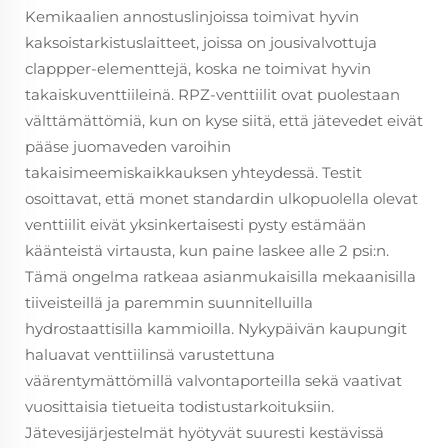
Kemikaalien annostuslinjoissa toimivat hyvin
kaksoistarkistuslaitteet, joissa on jousivalvottuja
clappper-elementtejä, koska ne toimivat hyvin
takaiskuventtiileinä. RPZ-venttiilit ovat puolestaan
välttämättömiä, kun on kyse siitä, että jätevedet eivät
pääse juomaveden varoihin
takaisimeemiskaikkauksen yhteydessä. Testit
osoittavat, että monet standardin ulkopuolella olevat
venttiilit eivät yksinkertaisesti pysty estämään
käänteistä virtausta, kun paine laskee alle 2 psi:n.
Tämä ongelma ratkeaa asianmukaisilla mekaanisilla
tiiveisteillä ja paremmin suunnitelluilla
hydrostaattisilla kammioilla. Nykypäivän kaupungit
haluavat venttiilinsä varustettuna
väärentymättömillä valvontaporteilla sekä vaativat
vuosittaisia tietueita todistustarkoituksiin.
Jätevesijärjestelmät hyötyvät suuresti kestävissä