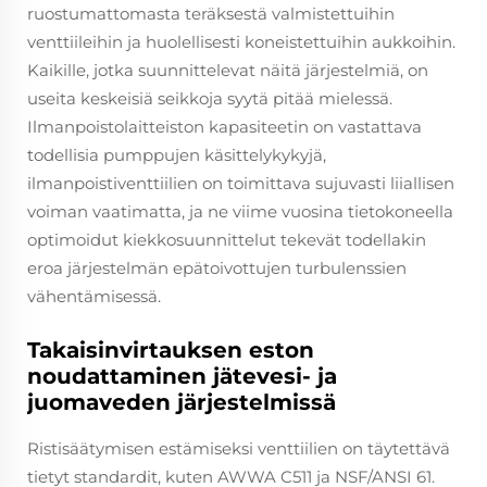
ruostumattomasta teräksestä valmistettuihin
venttiileihin ja huolellisesti koneistettuihin aukkoihin.
Kaikille, jotka suunnittelevat näitä järjestelmiä, on
useita keskeisiä seikkoja syytä pitää mielessä.
Ilmanpoistolaitteiston kapasiteetin on vastattava
todellisia pumppujen käsittelykykyjä,
ilmanpoistiventtiilien on toimittava sujuvasti liiallisen
voiman vaatimatta, ja ne viime vuosina tietokoneella
optimoidut kiekkosuunnittelut tekevät todellakin
eroa järjestelmän epätoivottujen turbulenssien
vähentämisessä.
Takaisinvirtauksen eston
noudattaminen jätevesi- ja
juomaveden järjestelmissä
Ristisäätymisen estämiseksi venttiilien on täytettävä
tietyt standardit, kuten AWWA C511 ja NSF/ANSI 61.