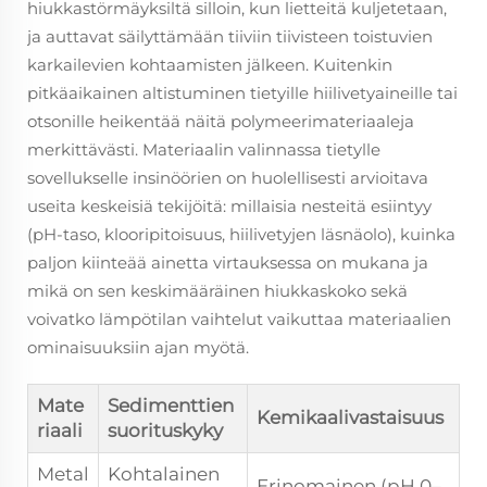
hiukkastörmäyksiltä silloin, kun lietteitä kuljetetaan,
ja auttavat säilyttämään tiiviin tiivisteen toistuvien
karkailevien kohtaamisten jälkeen. Kuitenkin
pitkäaikainen altistuminen tietyille hiilivetyaineille tai
otsonille heikentää näitä polymeerimateriaaleja
merkittävästi. Materiaalin valinnassa tietylle
sovellukselle insinöörien on huolellisesti arvioitava
useita keskeisiä tekijöitä: millaisia nesteitä esiintyy
(pH-taso, klooripitoisuus, hiilivetyjen läsnäolo), kuinka
paljon kiinteää ainetta virtauksessa on mukana ja
mikä on sen keskimääräinen hiukkaskoko sekä
voivatko lämpötilan vaihtelut vaikuttaa materiaalien
ominaisuuksiin ajan myötä.
Mate
Sedimenttien
Kemikaalivastaisuus
riaali
suorituskyky
Metal
Kohtalainen
Erinomainen (pH 0–