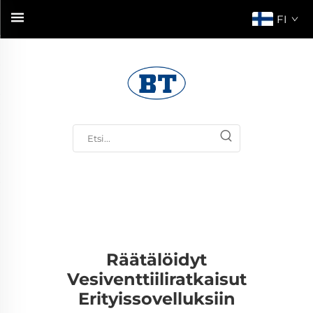
FI
Räätälöidyt
Vesiventtiiliratkaisut
Erityissovelluksiin