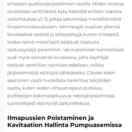
erilaisten putkistojärjestelmien tasolla. Niiden erottaa
tavallisista venttiileistä kyky käsitellä erittäin nopeita
vesivirtauksia yli 15 jalkaa sekunnissa menettämättä
tiiviysominaisuuksiaan. Valmistajat suosivat yleensä
kovalaaksia terästä ja sitkeytettyjä kumin tiivisteitä,
koska nämä materiaalit kestävät toistuvia
rasitussyklejä paremmin. Varmatoimiset toimilaitteet
ovat myös standardivarusteena, jotta käyttäjät
tietävät venttiilien toimivan edelleen, vaikka
järjestelmässä esiintyisi sähkökatko. Oikean koon
saaminen vaatii huolellista harkintaa tekijöiden
osalta, kuten veden virtausnopeus putkissa,
putkistojen kokonaispituus ja nestejärjestelmissä
luonnollisesti esiintyvät aaltoreflektiot.
Ilmapussien Poistaminen ja
Kavitaation Hallinta Pumpuasemissa