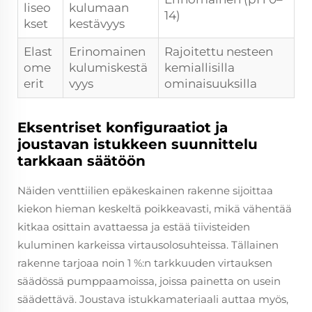
liseo
kulumaan
14)
kset
kestävyys
Elast
Erinomainen
Rajoitettu nesteen
ome
kulumiskestä
kemiallisilla
erit
vyys
ominaisuuksilla
Eksentriset konfiguraatiot ja
joustavan istukkeen suunnittelu
tarkkaan säätöön
Näiden venttiilien epäkeskainen rakenne sijoittaa
kiekon hieman keskeltä poikkeavasti, mikä vähentää
kitkaa osittain avattaessa ja estää tiivisteiden
kuluminen karkeissa virtausolosuhteissa. Tällainen
rakenne tarjoaa noin 1 %:n tarkkuuden virtauksen
säädössä pumppaamoissa, joissa painetta on usein
säädettävä. Joustava istukkamateriaali auttaa myös,