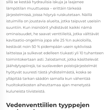
sillä se kestää hydraulisia iskuja ja laajenee
lämpötilan muuttuessa – erittäin tärkeää
järjestelmissä, joissa höyryä ruiskutetaan. Näillä
istuimilla on joustavia alueita, jotka taipuvat useisiin
suuntiin. Kun insinöörit yhdistävät kaikki nämä
ominaisuudet, he saavat venttiileitä, jotka välttävät
kavitaatio-ongelmia jopa alle 25 %:n aukioloilla,
kestävät noin 50 % pidempään usein sykliviissä
laitteissa ja sulkevat edelleen tiukasti yli 10 tuhanteen
toimintokertaan asti. Jalostamot, jotka käsittelevät
jäähdytyspiirejä, tai suolaveden poistojärjestelmät
hyötyvät suuresti tästä yhdistelmästä, koska se
ylläpitää tarkan säädön samalla kun vähentää
huoltokatkosten aiheuttamaa ajan menetystä
kuluneista tiivisteistä.
Vedenventtiilien tyyppejen