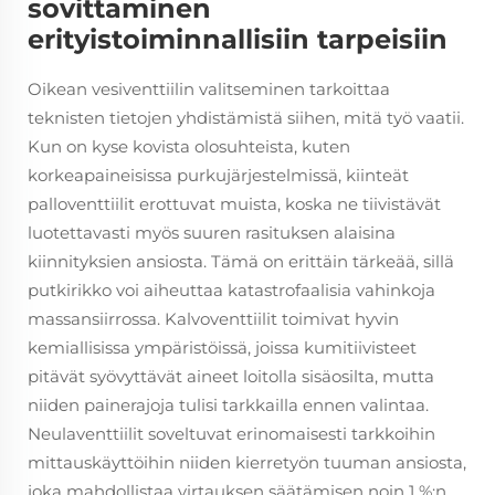
sovittaminen
erityistoiminnallisiin tarpeisiin
Oikean vesiventtiilin valitseminen tarkoittaa
teknisten tietojen yhdistämistä siihen, mitä työ vaatii.
Kun on kyse kovista olosuhteista, kuten
korkeapaineisissa purkujärjestelmissä, kiinteät
palloventtiilit erottuvat muista, koska ne tiivistävät
luotettavasti myös suuren rasituksen alaisina
kiinnityksien ansiosta. Tämä on erittäin tärkeää, sillä
putkirikko voi aiheuttaa katastrofaalisia vahinkoja
massansiirrossa. Kalvoventtiilit toimivat hyvin
kemiallisissa ympäristöissä, joissa kumitiivisteet
pitävät syövyttävät aineet loitolla sisäosilta, mutta
niiden painerajoja tulisi tarkkailla ennen valintaa.
Neulaventtiilit soveltuvat erinomaisesti tarkkoihin
mittauskäyttöihin niiden kierretyön tuuman ansiosta,
joka mahdollistaa virtauksen säätämisen noin 1 %:n