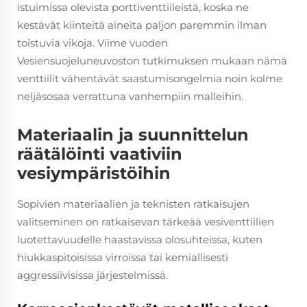
istuimissa olevista porttiventtiileistä, koska ne
kestävät kiinteitä aineita paljon paremmin ilman
toistuvia vikoja. Viime vuoden
Vesiensuojeluneuvoston tutkimuksen mukaan nämä
venttiilit vähentävät saastumisongelmia noin kolme
neljäsosaa verrattuna vanhempiin malleihin.
Materiaalin ja suunnittelun
räätälöinti vaativiin
vesiympäristöihin
Sopivien materiaalien ja teknisten ratkaisujen
valitseminen on ratkaisevan tärkeää vesiventtiilien
luotettavuudelle haastavissa olosuhteissa, kuten
hiukkaspitoisissa virroissa tai kemiallisesti
aggressiivisissa järjestelmissä.