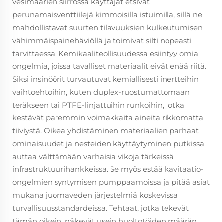
vesimäärien siirrossa käyttäjät etsivät
perunamaisventtiilejä kimmoisilla istuimilla, sillä ne
mahdollistavat suurten tilavuuksien kulkeutumisen
vähimmäispainehäviöllä ja toimivat silti nopeasti
tarvittaessa. Kemikaaliteollisuudessa esiintyy omia
ongelmia, joissa tavalliset materiaalit eivät enää riitä.
Siksi insinöörit turvautuvat kemiallisesti inertteihin
vaihtoehtoihin, kuten duplex-ruostumattomaan
teräkseen tai PTFE-linjattuihin runkoihin, jotka
kestävät paremmin voimakkaita aineita rikkomatta
tiiviystä. Oikea yhdistäminen materiaalien parhaat
ominaisuudet ja nesteiden käyttäytyminen putkissa
auttaa välttämään varhaisia vikoja tärkeissä
infrastruktuurihankkeissa. Se myös estää kavitaatio-
ongelmien syntymisen pumppaamoissa ja pitää asiat
mukana juomaveden järjestelmiä koskevissa
turvallisuusstandardeissa. Tehtaat, jotka tekevät
tämän oikein, näkevät usein huoltotöiden määrän