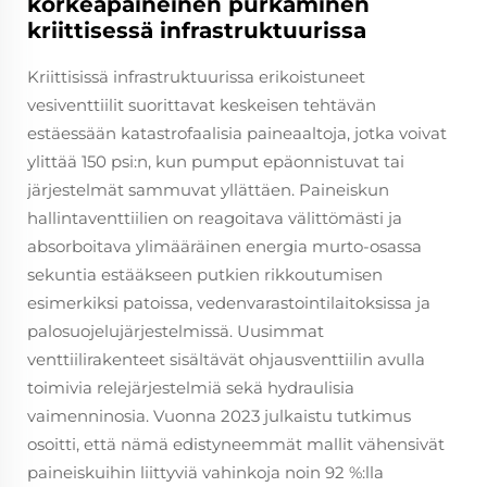
korkeapaineinen purkaminen
kriittisessä infrastruktuurissa
Kriittisissä infrastruktuurissa erikoistuneet
vesiventtiilit suorittavat keskeisen tehtävän
estäessään katastrofaalisia paineaaltoja, jotka voivat
ylittää 150 psi:n, kun pumput epäonnistuvat tai
järjestelmät sammuvat yllättäen. Paineiskun
hallintaventtiilien on reagoitava välittömästi ja
absorboitava ylimääräinen energia murto-osassa
sekuntia estääkseen putkien rikkoutumisen
esimerkiksi patoissa, vedenvarastointilaitoksissa ja
palosuojelujärjestelmissä. Uusimmat
venttiilirakenteet sisältävät ohjausventtiilin avulla
toimivia relejärjestelmiä sekä hydraulisia
vaimenninosia. Vuonna 2023 julkaistu tutkimus
osoitti, että nämä edistyneemmät mallit vähensivät
paineiskuihin liittyviä vahinkoja noin 92 %:lla