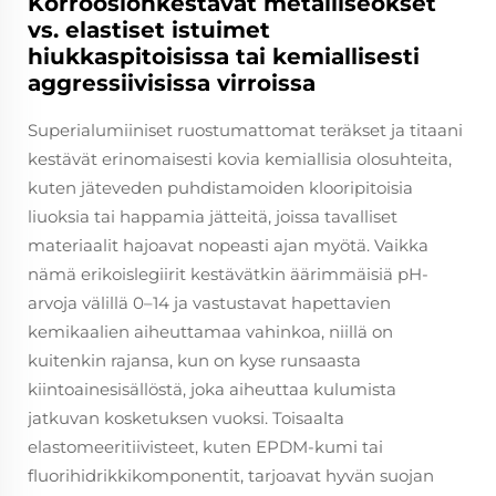
Korroosionkestävät metalliseokset
vs. elastiset istuimet
hiukkaspitoisissa tai kemiallisesti
aggressiivisissa virroissa
Superialumiiniset ruostumattomat teräkset ja titaani
kestävät erinomaisesti kovia kemiallisia olosuhteita,
kuten jäteveden puhdistamoiden klooripitoisia
liuoksia tai happamia jätteitä, joissa tavalliset
materiaalit hajoavat nopeasti ajan myötä. Vaikka
nämä erikoislegiirit kestävätkin äärimmäisiä pH-
arvoja välillä 0–14 ja vastustavat hapettavien
kemikaalien aiheuttamaa vahinkoa, niillä on
kuitenkin rajansa, kun on kyse runsaasta
kiintoainesisällöstä, joka aiheuttaa kulumista
jatkuvan kosketuksen vuoksi. Toisaalta
elastomeeritiivisteet, kuten EPDM-kumi tai
fluorihidrikkikomponentit, tarjoavat hyvän suojan