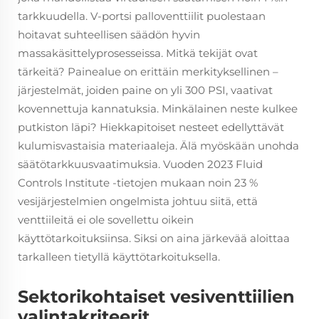
tarkkuudella. V-portsi palloventtiilit puolestaan
hoitavat suhteellisen säädön hyvin
massakäsittelyprosesseissa. Mitkä tekijät ovat
tärkeitä? Painealue on erittäin merkityksellinen –
järjestelmät, joiden paine on yli 300 PSI, vaativat
kovennettuja kannatuksia. Minkälainen neste kulkee
putkiston läpi? Hiekkapitoiset nesteet edellyttävät
kulumisvastaisia materiaaleja. Älä myöskään unohda
säätötarkkuusvaatimuksia. Vuoden 2023 Fluid
Controls Institute -tietojen mukaan noin 23 %
vesijärjestelmien ongelmista johtuu siitä, että
venttiileitä ei ole sovellettu oikein
käyttötarkoituksiinsa. Siksi on aina järkevää aloittaa
tarkalleen tietyllä käyttötarkoituksella.
Sektorikohtaiset vesiventtiilien
valintakriteerit