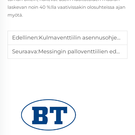
laskevan noin 40 %:lla vaativissakin olosuhteissa ajan
myötä.
Edellinen:
Kulmaventtiilin asennusohjeet vuotovapaisiin vesijärjestelmiin
Seuraava:
Messingin palloventtiilien edut vesija kaasuputkistoissa