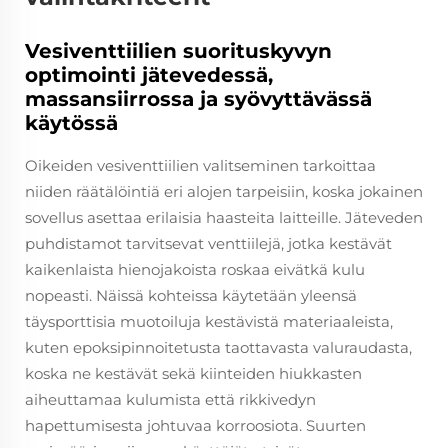
Vesiventtiilien suorituskyvyn
optimointi jätevedessä,
massansiirrossa ja syövyttävässä
käytössä
Oikeiden vesiventtiilien valitseminen tarkoittaa
niiden räätälöintiä eri alojen tarpeisiin, koska jokainen
sovellus asettaa erilaisia haasteita laitteille. Jäteveden
puhdistamot tarvitsevat venttiilejä, jotka kestävät
kaikenlaista hienojakoista roskaa eivätkä kulu
nopeasti. Näissä kohteissa käytetään yleensä
täysporttisia muotoiluja kestävistä materiaaleista,
kuten epoksipinnoitetusta taottavasta valuraudasta,
koska ne kestävät sekä kiinteiden hiukkasten
aiheuttamaa kulumista että rikkivedyn
hapettumisesta johtuvaa korroosiota. Suurten