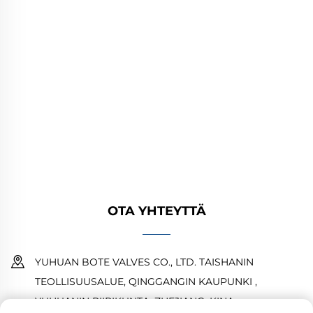
YUHUAN BOTE VALVES CO., LTD. tarjoaa
korkealaatuisia teollisuusventtiileitä öljy-,
kaasu- ja vesijärjestelmiin. Kestävät,
korroosionkestävät suunnittelut takaavat
luotettavan suorituskyvyn. Yleisesti käytetty
maailmanlaajuisesti. Pyydä tarjous tänään.
OTA YHTEYTTÄ
YUHUAN BOTE VALVES CO., LTD. TAISHANIN
TEOLLISUUSALUE, QINGGANGIN KAUPUNKI ,
YUHUANIN PIIRIKUNTA ,ZHEJIANG ,KINA