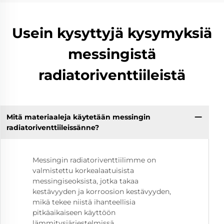
Usein kysyttyjä kysymyksiä
messingistä
radiatoriventtiileistä
Mitä materiaaleja käytetään messingin
radiatoriventtiileissänne?
Messingin radiatoriventtiilimme on
valmistettu korkealaatuisista
messingiseoksista, jotka takaa
kestävyyden ja korroosion kestävyyden,
mikä tekee niistä ihanteellisia
pitkäaikaiseen käyttöön
lämmitysjärjestelmissä.