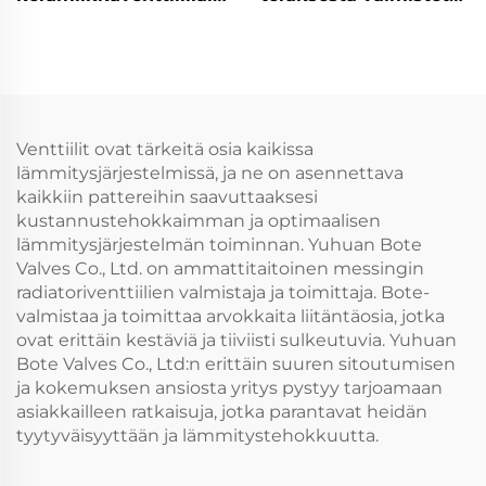
varustettu
yhdellä kahvalla
pesualtaanhanan
varustettu korkea
keittiöhanan
Venttiilit ovat tärkeitä osia kaikissa
lämmitysjärjestelmissä, ja ne on asennettava
kaikkiin pattereihin saavuttaaksesi
kustannustehokkaimman ja optimaalisen
lämmitysjärjestelmän toiminnan. Yuhuan Bote
Valves Co., Ltd. on ammattitaitoinen messingin
radiatoriventtiilien valmistaja ja toimittaja. Bote-
valmistaa ja toimittaa arvokkaita liitäntäosia, jotka
ovat erittäin kestäviä ja tiiviisti sulkeutuvia. Yuhuan
Bote Valves Co., Ltd:n erittäin suuren sitoutumisen
ja kokemuksen ansiosta yritys pystyy tarjoamaan
asiakkailleen ratkaisuja, jotka parantavat heidän
tyytyväisyyttään ja lämmitystehokkuutta.