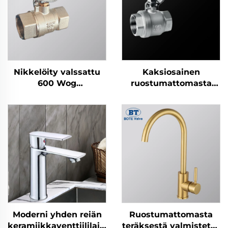
Nikkelöity valssattu
Kaksiosainen
600 Wog
ruostumattomasta
messinkikierrekpalloventtiili
teräksestä
palloventtiili (304/316)
- 1/4" - 4" kierteinen,
CE-sertifioitu
teolliseen
nesteenvirran
ohjaukseen
Moderni yhden reiän
Ruostumattomasta
keramiikkaventtiililaitteella
teräksestä valmistettu