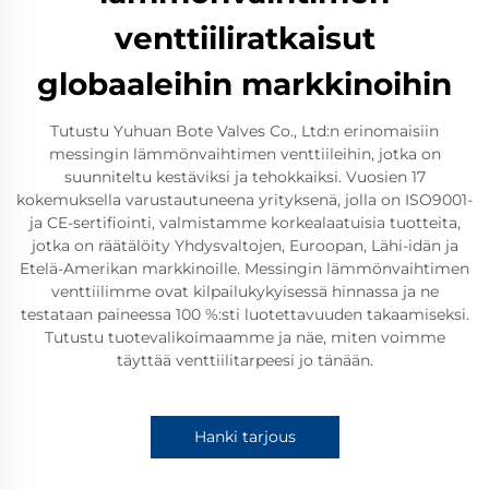
venttiiliratkaisut
globaaleihin markkinoihin
Tutustu Yuhuan Bote Valves Co., Ltd:n erinomaisiin
messingin lämmönvaihtimen venttiileihin, jotka on
suunniteltu kestäviksi ja tehokkaiksi. Vuosien 17
kokemuksella varustautuneena yrityksenä, jolla on ISO9001-
ja CE-sertifiointi, valmistamme korkealaatuisia tuotteita,
jotka on räätälöity Yhdysvaltojen, Euroopan, Lähi-idän ja
Etelä-Amerikan markkinoille. Messingin lämmönvaihtimen
venttiilimme ovat kilpailukykyisessä hinnassa ja ne
testataan paineessa 100 %:sti luotettavuuden takaamiseksi.
Tutustu tuotevalikoimaamme ja näe, miten voimme
täyttää venttiilitarpeesi jo tänään.
Hanki tarjous