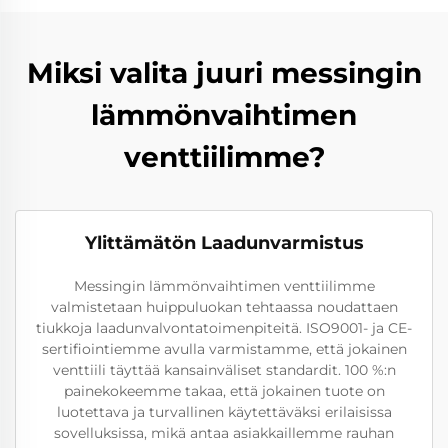
Miksi valita juuri messingin
lämmönvaihtimen
venttiilimme?
Ylittämätön Laadunvarmistus
Messingin lämmönvaihtimen venttiilimme
valmistetaan huippuluokan tehtaassa noudattaen
tiukkoja laadunvalvontatoimenpiteitä. ISO9001- ja CE-
sertifiointiemme avulla varmistamme, että jokainen
venttiili täyttää kansainväliset standardit. 100 %:n
painekokeemme takaa, että jokainen tuote on
luotettava ja turvallinen käytettäväksi erilaisissa
sovelluksissa, mikä antaa asiakkaillemme rauhan