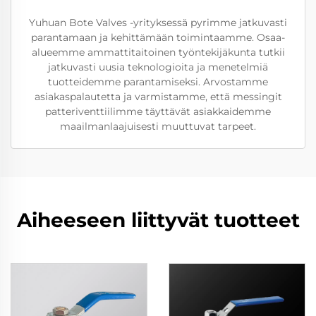
Yuhuan Bote Valves -yrityksessä pyrimme jatkuvasti
parantamaan ja kehittämään toimintaamme. Osaa-
alueemme ammattitaitoinen työntekijäkunta tutkii
jatkuvasti uusia teknologioita ja menetelmiä
tuotteidemme parantamiseksi. Arvostamme
asiakaspalautetta ja varmistamme, että messingit
patteriventtiilimme täyttävät asiakkaidemme
maailmanlaajuisesti muuttuvat tarpeet.
Aiheeseen liittyvät tuotteet