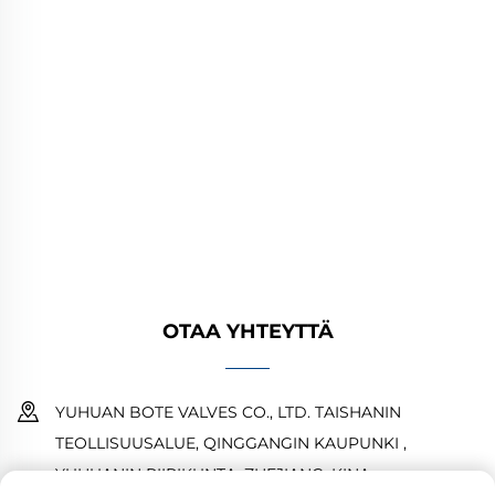
YUHUAN BOTE VALVES CO., LTD. tarjoaa
korkealaatuisia teollisuusventtiileitä öljy-,
kaasu- ja vesijärjestelmiin. Kestävät,
korroosionkestävät suunnittelut takaavat
luotettavan suorituskyvyn. Yleisesti käytetty
maailmanlaajuisesti. Pyydä tarjous tänään.
OTAA YHTEYTTÄ
YUHUAN BOTE VALVES CO., LTD. TAISHANIN
TEOLLISUUSALUE, QINGGANGIN KAUPUNKI ,
YUHUANIN PIIRIKUNTA ,ZHEJIANG ,KINA