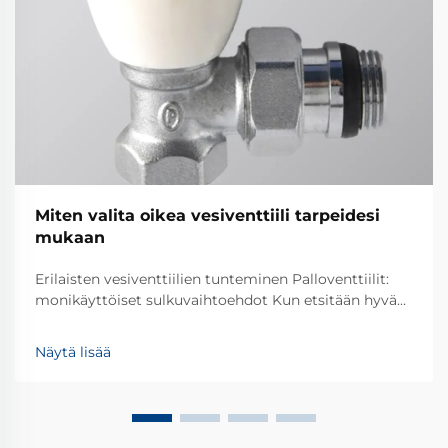
Miten valita oikea vesiventtiili tarpeidesi
mukaan
Erilaisten vesiventtiilien tunteminen Palloventtiilit:
monikäyttöiset sulkuvaihtoehdot Kun etsitään hyvää
virtauksen hallintaa erilaisten järjestelmien
yhteydessä, palloventtiilit ovat usein melko
Näytä lisää
luotettavia. Perussuunnittelu on todella yksinkertaista
– tyhjiöllinen pallo, joka sijaitsee putken sisällä ja jota
kierretään avaamaan tai sulkemaan virtausta.