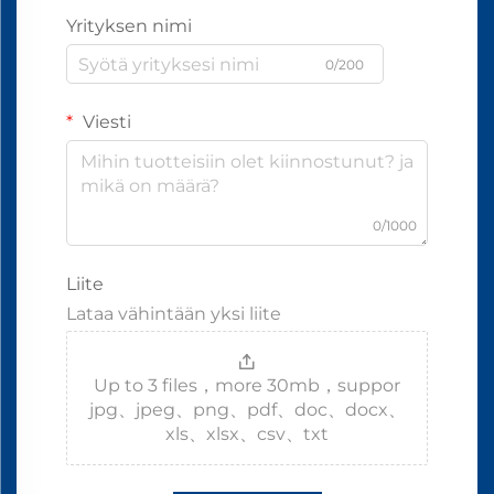
Yrityksen nimi
0/200
Viesti
0/1000
Liite
Lataa vähintään yksi liite
Up to 3 files，more 30mb，suppor
jpg、jpeg、png、pdf、doc、docx、
xls、xlsx、csv、txt