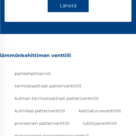
Lähetä
lämmönkehittimen venttiili
paineenpitoarvot
termostaattiset patteriventtiilit
kulman termostaattiset patteriventtiilit
kulmikas patteriventtiili
kattilaturvaventtiilit
pronssinen patteriventtiili
lukitsijaventtiilit
messinginen paineenpoistoventtiili