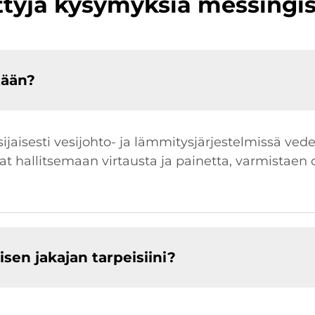
ttyjä kysymyksiä messingist
tään?
sijaisesti vesijohto- ja lämmitysjärjestelmissä ve
t hallitsemaan virtausta ja painetta, varmistaen 
sen jakajan tarpeisiini?