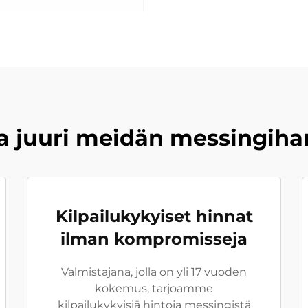
ita juuri meidän messingi
Kilpailukykyiset hinnat
ilman kompromisseja
Valmistajana, jolla on yli 17 vuoden
kokemus, tarjoamme
kilpailukykyisiä hintoja messingistä