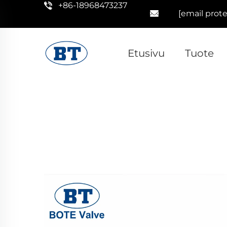
+86-18968473237
[email prot
Etusivu
Tuote