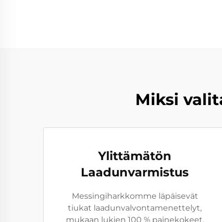
Miksi val
Ylittämätön
Laadunvarmistus
Messingiharkkomme läpäisevät
tiukat laadunvalvontamenettelyt,
mukaan lukien 100 % painekokeet,