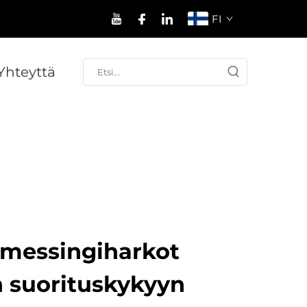
FI
Yhteyttä
messingiharkot
n suorituskykyyn