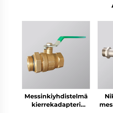
Messinkiyhdistelmä
Ni
kierrekadapteri
mess
palloventtiili