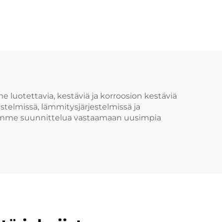
n
4", valurautainen
käsipyörä
 ja
toon
e luotettavia, kestäviä ja korroosion kestäviä
stelmissä, lämmitysjärjestelmissä ja
idemme suunnittelua vastaamaan uusimpia