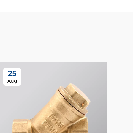
25
1
Aug
Se