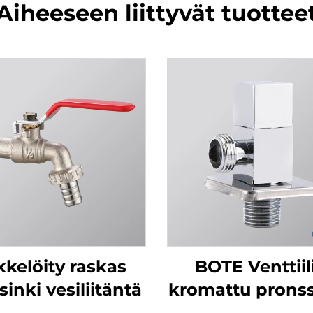
Aiheeseen liittyvät tuottee
kkelöity raskas
BOTE Venttiil
inki vesiliitäntä
kromattu prons
kulmaventtiili