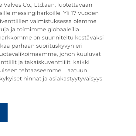
 Valves Co., Ltd:ään, luotettavaan
ille messingiharkoille. Yli 17 vuoden
venttiilien valmistuksessa olemme
ituja ja toimimme globaaleilla
iharkkomme on suunniteltu kestäväksi
akaa parhaan suorituskyvyn eri
 tuotevalikoimaamme, johon kuuluvat
ttiilit ja takaiskuventtiilit, kaikki
tuiseen tehtaaseemme. Laatuun
kykyiset hinnat ja asiakastyytyväisyys