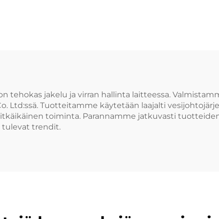
Neliömäine
suunnittelu
kylpyhuoneen
keittiön putkis
 tehokas jakelu ja virran hallinta laitteessa. Valmistamm
. Ltd:ssä. Tuotteitamme käytetään laajalti vesijohtojärje
a pitkäikäinen toiminta. Parannamme jatkuvasti tuotte
tulevat trendit.