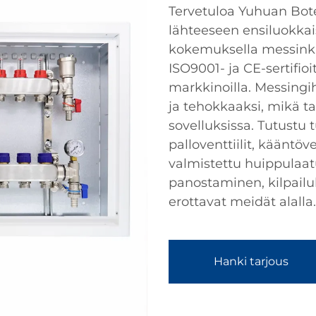
Tervetuloa Yuhuan Bote
lähteeseen ensiluokkais
kokemuksella messinki
ISO9001- ja CE-sertifio
markkinoilla. Messing
ja tehokkaaksi, mikä t
sovelluksissa. Tutustu
palloventtiilit, kääntöven
valmistettu huippulaa
panostaminen, kilpailu
erottavat meidät alalla.
Hanki tarjous