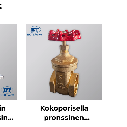
t
in
Kokoporisella
sinen
pronssinen
 -
sulkuventtiili - 1/2" -