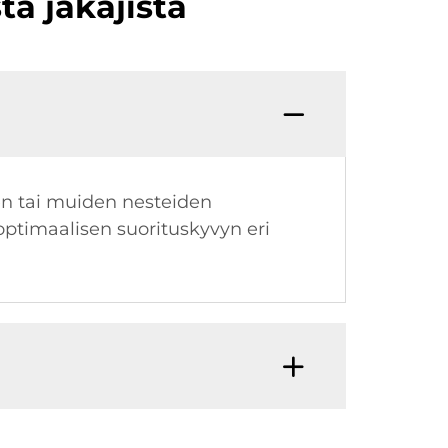
ä jakajista
den tai muiden nesteiden
optimaalisen suorituskyvyn eri