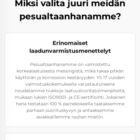
Miksi valita juuri meidän
pesualtaanhanamme?
Erinomaiset
laadunvarmistusmenettelyt
Pesualtaanhanamme on valmistettu
korkealaatuisesta messingistä, mikä takaa pitkän
käyttöiän ja korroosion kestävyyden. Yli 17 vuoden
valmistuskokemuksella varustautuneena
noudatamme tiukkoja laatuvalvontatoimenpiteitä,
mukaan lukien ISO9001- ja CE-sertifiointi. Jokainen
hana testataan 100 % painekokeella taataksemme
parhaan suorituskyvyn ja antaaksemme
asiakkaillemme rauhan mieliin.