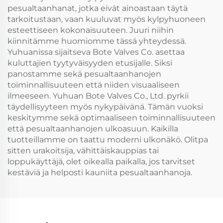
pesualtaanhanat, jotka eivät ainoastaan täytä
tarkoitustaan, vaan kuuluvat myös kylpyhuoneen
esteettiseen kokonaisuuteen. Juuri niihin
kiinnitämme huomiomme tässä yhteydessä.
Yuhuanissa sijaitseva Bote Valves Co. asettaa
kuluttajien tyytyväisyyden etusijalle. Siksi
panostamme sekä pesualtaanhanojen
toiminnallisuuteen että niiden visuaaliseen
ilmeeseen. Yuhuan Bote Valves Co., Ltd. pyrkii
täydellisyyteen myös nykypäivänä. Tämän vuoksi
keskitymme sekä optimaaliseen toiminnallisuuteen
että pesualtaanhanojen ulkoasuun. Kaikilla
tuotteillamme on taattu moderni ulkonäkö. Olitpa
sitten urakoitsija, vähittäiskauppias tai
loppukäyttäjä, olet oikealla paikalla, jos tarvitset
kestäviä ja helposti kauniita pesualtaanhanoja.