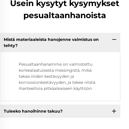
Usein kysytyt kysymykset
pesualtaanhanoista
Mistä materiaaleista hanojenne valmistus on
tehty?
Pesualtaanhanamme on valmistettu
korkealaatuisesta messingistä, mikä
takaa niiden kestävyyden ja
korroosionkestävyyden, ja tekee niistä
ihanteellisia pitkäaikaiseen käyttöön.
Tuleeko hanoihinne takuu?