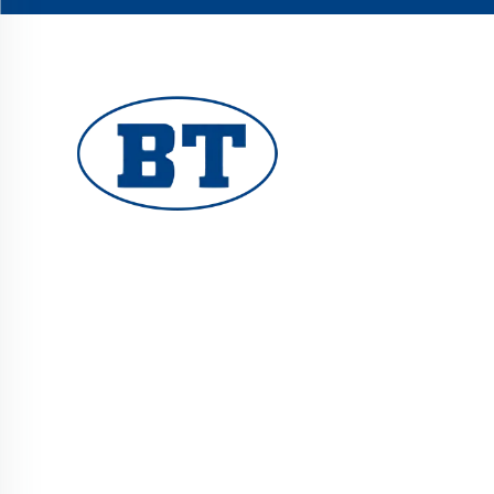
YUHUAN BOTE VALVES CO., LTD. tarjoaa
korkealaatuisia teollisuusventtiileitä öljy-,
kaasu- ja vesijärjestelmiin. Kestävät,
korroosionkestävät suunnittelut takaavat
luotettavan suorituskyvyn. Yleisesti käytetty
maailmanlaajuisesti. Pyydä tarjous tänään.