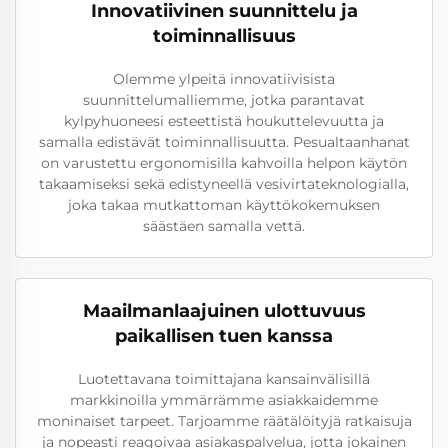
Innovatiivinen suunnittelu ja
toiminnallisuus
Olemme ylpeitä innovatiivisista
suunnittelumalliemme, jotka parantavat
kylpyhuoneesi esteettistä houkuttelevuutta ja
samalla edistävät toiminnallisuutta. Pesualtaanhanat
on varustettu ergonomisilla kahvoilla helpon käytön
takaamiseksi sekä edistyneellä vesivirtateknologialla,
joka takaa mutkattoman käyttökokemuksen
säästäen samalla vettä.
Maailmanlaajuinen ulottuvuus
paikallisen tuen kanssa
Luotettavana toimittajana kansainvälisillä
markkinoilla ymmärrämme asiakkaidemme
moninaiset tarpeet. Tarjoamme räätälöityjä ratkaisuja
ja nopeasti reagoivaa asiakaspalvelua, jotta jokainen