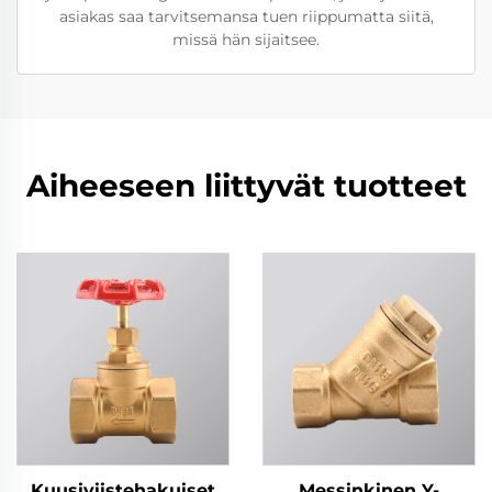
asiakas saa tarvitsemansa tuen riippumatta siitä,
missä hän sijaitsee.
Aiheeseen liittyvät tuotteet
Kuusiviistehakuiset
Messinkinen Y-