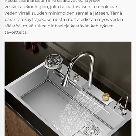
Pesualtaanhanasuimme sisältävät edistyneen
vesivirtateknologian, joka takaa tasaisen ja tehokkaan
veden virrallisuuden minimoiden samalla jätteen. Tämä
parantaa käyttäjäkokemusta mutta edistää myös veden
säästöä, mikä tukee globaaleja kestävän kehityksen
tavoitteita.