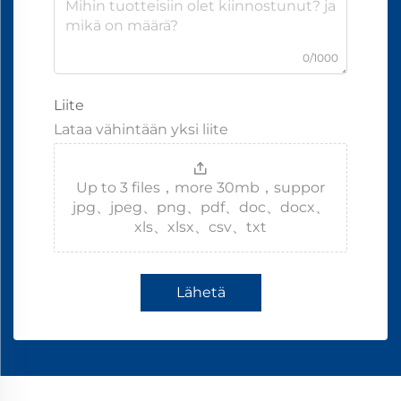
0/1000
Liite
Lataa vähintään yksi liite
Up to 3 files，more 30mb，suppor
jpg、jpeg、png、pdf、doc、docx、
xls、xlsx、csv、txt
Lähetä