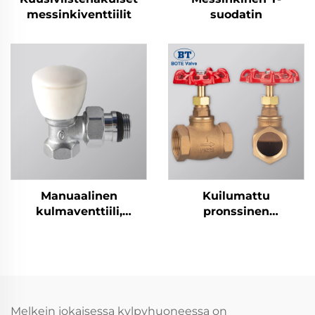
messinkiventtiilit
suodatin
Manuaalinen
Kuilumattu
kulmaventtiili,
pronssinen
messinki
palloventtiili -
sisäkierros
sulkuventtiili (1/2" - 4")
Melkein jokaisessa kylpyhuoneessa on