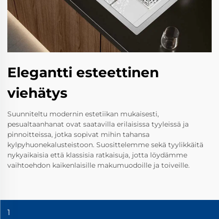
Elegantti esteettinen
viehätys
Suunniteltu modernin estetiikan mukaisesti,
pesualtaanhanat ovat saatavilla erilaisissa tyyleissä ja
pinnoitteissa, jotka sopivat mihin tahansa
kylpyhuonekalusteistoon. Suosittelemme sekä tyylikkäitä
nykyaikaisia että klassisia ratkaisuja, jotta löydämme
vaihtoehdon kaikenlaisille makumuodoille ja toiveille.
1