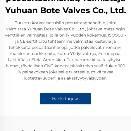
Yuhuan Bote Valves Co., Ltd.
Tutustu korkealaatuisiin pesualtaanhanoihin, joita
valmistaa Yuhuan Bote Valves Co., Ltd., johtava messingin
venttiilien valmistaja, jolla on 17 vuoden kokemus. ISO9001-
ja CE-sertifioitu tehtaamme valmistaa kestäviä ja
tehokkaita pesualtaanhanoja, jotka palvelevat monia eri
maailmanmarkkinoita, kuten Yhdysvaltoja, Eurooppaa,
Lähi-itää ja Etelä-Amerikkaa. Tarjoamme kilpailukykyiset
hinnat, täydellisen CNC-konepajakäsittelyn sekä tiukan 100
% painekokeen jokaiselle tuotteelle, mikä takaa
luotettavuuden ja asiakastyytyväisyyden.
Hanki tarjous