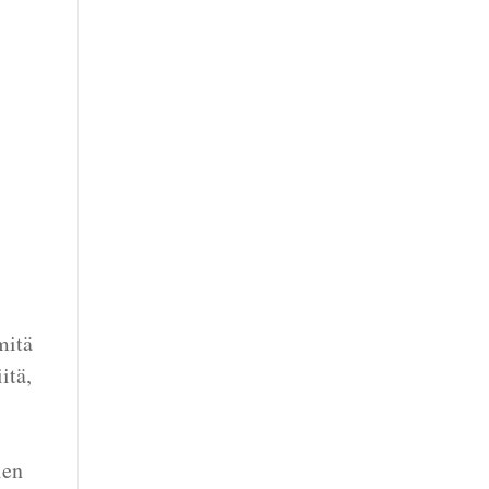
mitä
itä,
ien