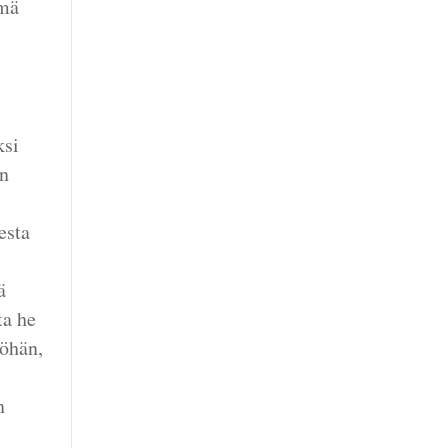
lmä
ksi
en
esta
ä
ta he
yöhän,
n