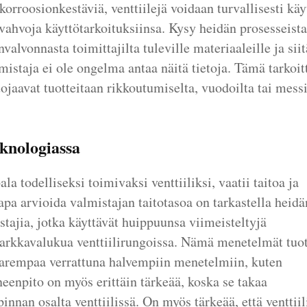
korroosionkestäviä, venttiilejä voidaan turvallisesti käy
n vahvoja käyttötarkoituksiinsa. Kysy heidän prosesseist
lvonnasta toimittajilta tuleville materiaaleille ja siit
mistaja ei ole ongelma antaa näitä tietoja. Tämä tarkoit
uojaavat tuotteitaan rikkoutumiselta, vuodoilta tai mess
eknologiassa
a todelliseksi toimivaksi venttiiliksi, vaatii taitoa ja
apa arvioida valmistajan taitotasoa on tarkastella heidä
tajia, jotka käyttävät huippuunsa viimeisteltyjä
arkkavalukua venttiilirungoissa. Nämä menetelmät tuot
arempaa verrattuna halvempiin menetelmiin, kuten
enpito on myös erittäin tärkeää, koska se takaa
innan osalta venttiilissä. On myös tärkeää, että venttiil