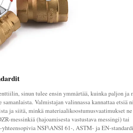
ndardit
nttiilin, sinun tulee ensin ymmärtää, kuinka paljon ja 
e samanlaista. Valmistajan valinnassa kannattaa etsiä ni
ista ja siitä, minkä materiaalikoostumusvaatimukset ne
 DZR-messinkiä (hajoamisesta vastustava messingi) tai
ZR-yhteensopivia NSF\ANSI 61-, ASTM- ja EN-standard