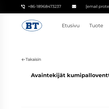
+86-18968473237
[email prot
Etusivu
Tuote
Takaisin
Avaintekijät kumipalloventt