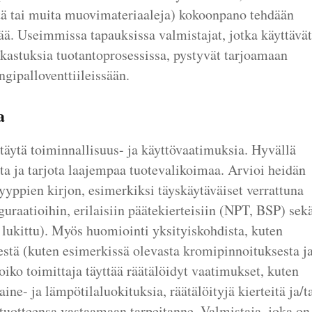
E:tä tai muita muovimateriaaleja) kokoonpano tehdään
ää. Useimmissa tapauksissa valmistajat, jotka käyttävät
arkastuksia tuotantoprosessissa, pystyvät tarjoamaan
gipalloventtiileissään.
a
i täytä toiminnallisuus- ja käyttövaatimuksia. Hyvällä
ita ja tarjota laajempaa tuotevalikoimaa. Arvioi heidän
tyyppien kirjon, esimerkiksi täyskäytäväiset verrattuna
guraatioihin, erilaisiin päätekierteisiin (NPT, BSP) sek
 lukittu). Myös huomiointi yksityiskohdista, kuten
estä (kuten esimerkissä olevasta kromipinnoituksesta j
oiko toimittaja täyttää räätälöidyt vaatimukset, kuten
aine- ja lämpötilaluokituksia, räätälöityjä kierteitä ja/t
otuotteensa vastaamaan tarpeitanne. Valmistaja, joka on