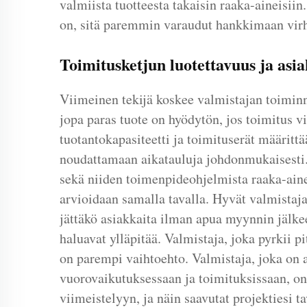
valmiista tuotteesta takaisin raaka-aineisii
on, sitä paremmin varaudut hankkimaan virhe
Toimitusketjun luotettavuus ja asia
Viimeinen tekijä koskee valmistajan toiminn
jopa paras tuote on hyödytön, jos toimitus vi
tuotantokapasiteetti ja toimituserät määritt
noudattamaan aikatauluja johdonmukaisesti.
sekä niiden toimenpideohjelmista raaka-aine
arvioidaan samalla tavalla. Hyvät valmistaja
jättäkö asiakkaita ilman apua myynnin jälkee
haluavat ylläpitää. Valmistaja, joka pyrkii 
on parempi vaihtoehto. Valmistaja, joka on a
vuorovaikutuksessaan ja toimituksissaan, on 
viimeistelyyn, ja näin saavutat projektiesi ta