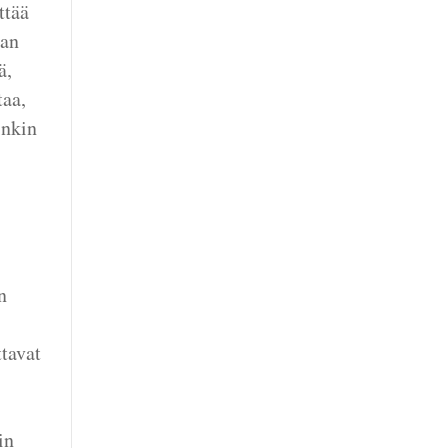
ttää
aan
ä,
taa,
inkin
n
tavat
in