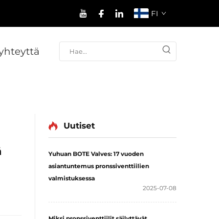
FI
yhteyttä
Uutiset
ä
Yuhuan BOTE Valves: 17 vuoden
asiantuntemus pronssiventtiilien
valmistuksessa
2025-07-08
Miksi pronssiventtiilit säilyttävät