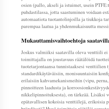
osien (pallo, akseli ja istuimet, usein PTF
puhdastilassa, jotta saastuminen voidaan est
automaatiota tuotantolinjoilla ja tiukkoja t
parempaa laatua ja yhdenmukaisuutta messin
Mukauttamisvaihtoehtoja saatavill
Joskus valmiiksi saatavilla oleva venttiili e
toimittajalla on joustavuus räätälöidä tuotte
tuotetarjontaansa tunnistaaksesi venttiilien 
standardikäytäväisiin, monisuuntaisiin konfi
erilaisiin kahvamekanismeihin (vipu, perna,
pinnoitteen laadusta ja korroosionkestävyyd
nikkelipinnoituksesta), on tärkeää. Lisäksi v
epätavallisen kokoisia venttiilejä, erikoisia p
brändäystä? Hyvä toimittaja räätälöi varast