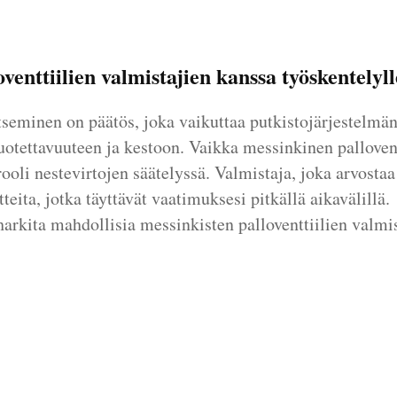
venttiilien valmistajien kanssa työskentelyll
tseminen on päätös, joka vaikuttaa putkistojärjestelmän
luotettavuuteen ja kestoon. Vaikka messinkinen pallovent
rooli nestevirtojen säätelyssä. Valmistaja, joka arvostaa
tteita, jotka täyttävät vaatimuksesi pitkällä aikavälillä.
harkita mahdollisia messinkisten palloventtiilien valmis