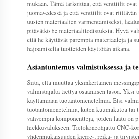
mukaan. Tämä tarkoittaa, että venttiilit ovat 
juomavedessä ja että venttiilit ovat riittävä
uusien materiaalien varmentamiseksi, laadunva
pitävätkö he materiaalitodistuksia. Hyvä val
että he käyttävät parempia materiaaleja ja s
hajoamiselta tuotteiden käyttöiän aikana.
Asiantuntemus valmistuksessa ja t
Siitä, että muuttaa yksinkertainen messingipal
valmistajalta tiettyä osaamisen tasoa. Yksi t
käyttämiään tuotantomenetelmiä. Etsi valmis
tuotantomenetelmiä, kuten kuumakutoa tai t
vahvempia komponentteja, joiden laatu on p
hiekkuvalukseen. Tietokoneohjattu CNC-kone
yhdenmukaisuuden kierre-, reikä- ja tiivistep