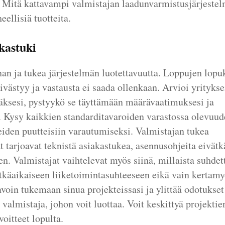
n. Mitä kattavampi valmistajan laadunvarmistusjärjeste
ellisiä tuotteita.
kastuki
an ja tukea järjestelmän luotettavuutta. Loppujen lopu
ivästyy ja vastausta ei saada ollenkaan. Arvioi yrityks
ääksesi, pystyykö se täyttämään määrävaatimuksesi ja
 Kysy kaikkien standarditavaroiden varastossa olevuud
iden puutteisiin varautumiseksi. Valmistajan tukea
t tarjoavat teknistä asiakastukea, asennusohjeita eivätk
n. Valmistajat vaihtelevat myös siinä, millaista suhdet
pitkäaikaiseen liiketoimintasuhteeseen eikä vain kertam
voin tukemaan sinua projekteissasi ja ylittää odotukset
valmistaja, johon voit luottaa. Voit keskittyä projektie
voitteet lopulta.