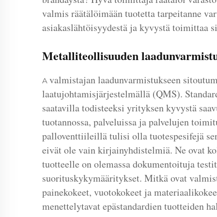
valmis räätälöimään tuotetta tarpeitanne var
asiakaslähtöisyydestä ja kyvystä toimittaa s
Metalliteollisuuden laadunvarmistu
valmistajan laadunvarmistukseen sitoutumi
A
laatujohtamisjärjestelmällä (QMS). Standard
saatavilla todisteeksi yrityksen kyvystä saavu
tuotannossa, palveluissa ja palvelujen toimit
palloventtiileillä tulisi olla tuotespesifejä
eivät ole vain kirjainyhdistelmiä. Ne ovat k
tuotteelle on olemassa dokumentoituja testitu
suorituskykymääritykset. Mitkä ovat valmis
painekokeet, vuotokokeet ja materiaalikokeet
menettelytavat epästandardien tuotteiden hall