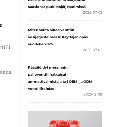
suosionsa putkistojärjestelmissä
2025-07-03
e
Miten valita oikea venttiili
,
vesijärjestelmääsi: Käyttäjän opas
vuodelle 2025
tiili
2025-07-02
Räätälöidyt messingin
tajia
palloventtiiliratkaisut
ammattivalmistajalta | OEM- ja ODM-
venttiilitehdas
2025-12-08