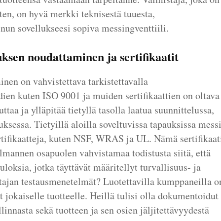
ten, on hyvä merkki teknisestä tuuesta,
inun sovellukseesi sopiva messingventtiili.
ksen noudattaminen ja sertifikaatit
nen on vahvistettava tarkistettavalla
ien kuten ISO 9001 ja muiden sertifikaattien on oltava
ttaa ja ylläpitää tietyllä tasolla laatua suunnittelussa,
uksessa. Tietyillä aloilla soveltuvissa tapauksissa mess
 sertifikaatteja, kuten NSF, WRAS ja UL. Nämä sertifikaat
olmannen osapuolen vahvistamaa todistusta siitä, että
loksia, jotka täyttävät määritellyt turvallisuus- ja
tajan testausmenetelmät? Luotettavilla kumppaneilla o
 jokaiselle tuotteelle. Heillä tulisi olla dokumentoidut
innasta sekä tuotteen ja sen osien jäljitettävyydestä