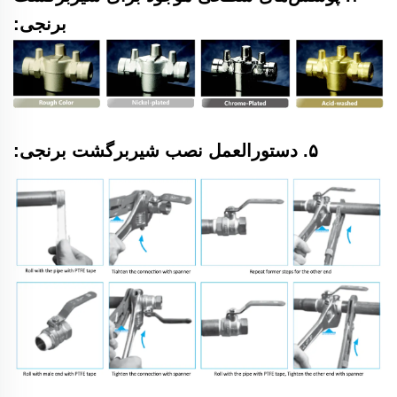
برنجی:
۵. دستورالعمل نصب شیربرگشت برنجی: