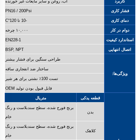
کاربرد
آب، روغن و سایر مایعات غیر خورنده
فشار کاری
PN16 / 200Psi
دمای کاری
-10 تا 120°C
دوام در کار
۱۰,۰۰۰ چرخه
استاندارد کیفیت
EN228-1
اتصال انتهایی
BSP, NPT
طراحی سنگین برای فشار بیشتر
ساختار ضد انفجاری ساقه
ویژگی‌ها:
تست 100٪ نشتی برای هر شیر
قابل قبول بودن تولید OEM
قطعه یدکی
متریال
برنج فورج شده، سطح سندبلاست و رنگ
بدن
خام
برنج فورج شده، سطح سندبلاست و رنگ
کلاهک
خام