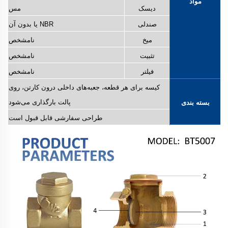
مواد
دیسک
مس
صندلی
NBR یا بدون آن
میخ
نامشخص
تثبیت
نامشخص
فیلتر
نامشخص
کیسه برای هر قطعه، جعبه‌های داخلی درون کارتن، روی
پالت بارگذاری می‌شود
‫بسته بندی‬
طراحی سفارشی قابل قبول است