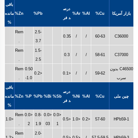
باقی‌
درص
بازار آمریکا
Cu%
Al%
Ar%
Pb%
Zn%
مانده
د فر
%
Rem
2.5-
0.35
/
/
60-63
C36000
.
3.7
Rem
1.5-
0.3
/
/
58-61
C37000
.
2.5
C46500 بدون
0.50
Rem
<0.2
<0.1
/
/
59-62
سرب
-1.0
.
باقی‌
درص
چین ملی
Cu%
Al%
Ni%
Sb%
Bi%
Pb%
P%
Zn%
مانده
د فر
%
Rem
<0.0
0.8-
<0.0
<0.0
<1.0
<0.5
<1.0
<0.2
57-60
HPb59-1
.
2
1.9
03
1
Rem
2.0-
<1.2
<0.5
<0.5
/
57.5-59.5
HPb59-3