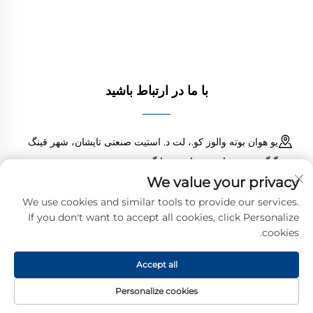
عملکرد قابل اعتمادی را تضمین می‌کنند. مورد اعتماد
مهندسان سراسر جهان. امروز یک پیشنهاد دریافت کنید.
با ما در ارتباط باشید
یو هوان بوته والوز کو.، لت د. استیت صنعتی تایشان، شهر قینگ
گنگ، شهرستان یو هوان، زجیانگ، چین
We value your privacy
18968473237
We use cookies and similar tools to provide our services.
If you don't want to accept all cookies, click Personalize
[email protected]
cookies.
Accept all
حق تکثیر © 2025 شرکت سهامی یوهوآن بوته والو
سیاست حفظ حریم
خصوصی
Personalize cookies
صفحه اصلی
محصولات
پست الکترونیکی
تلفن