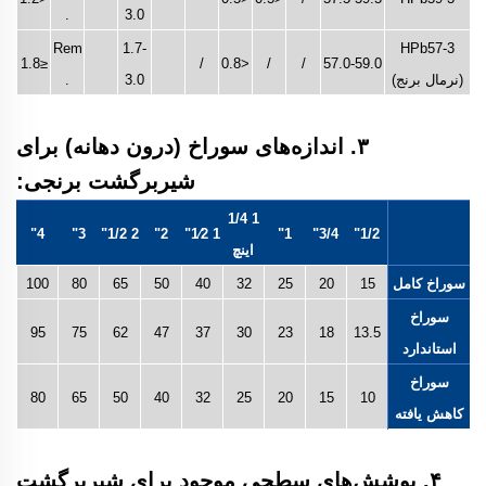
.
3.0
Rem
1.7-
HPb57-3
≤1.8
/
<0.8
/
/
57.0-59.0
(نرمال برنج)
3.0
.
۳. اندازه‌های سوراخ (درون دهانه) برای
شیربرگشت برنجی:
1 1/4
4"
3"
2 1/2"
2"
1 1⁄2"
1"
3/4"
1/2"
اینچ
سوراخ کامل
15
20
25
32
40
50
65
80
100
سوراخ
95
75
62
47
37
30
23
18
13.5
استاندارد
سوراخ
80
65
50
40
32
25
20
15
10
کاهش یافته
۴. پوشش‌های سطحی موجود برای شیربرگشت