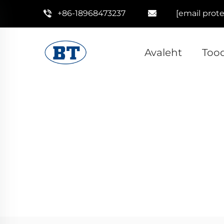
+86-18968473237
[email prot
Avaleht
Too