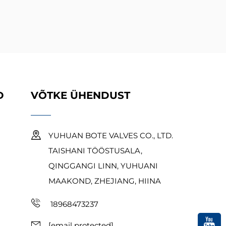
D
VÕTKE ÜHENDUST
YUHUAN BOTE VALVES CO., LTD.
TAISHANI TÖÖSTUSALA,
QINGGANGI LINN, YUHUANI
MAAKOND, ZHEJIANG, HIINA
18968473237
[email protected]