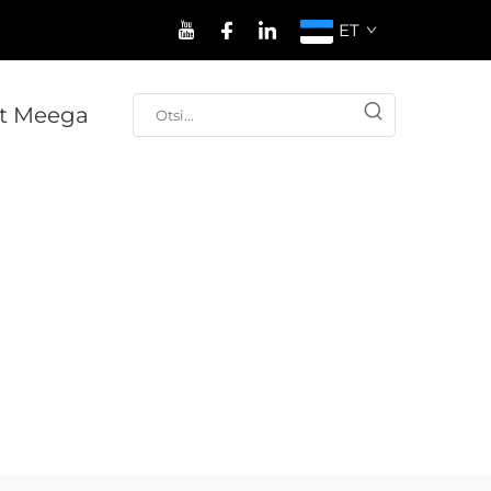
ET
t Meega