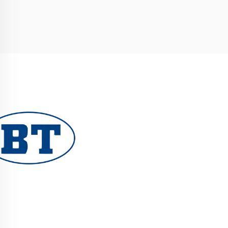
YUHUAN BOTE VALVES CO., LTD. pakub kvalitee