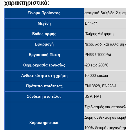
χαρακτηριστικά:
Όνομα Προϊόντος
σφαιρική Βαλβίδα 2-τμαχί
Μεγέθη
1/4"~4"
Βάθος ορφής
Πλήρης Διάτρηση
Εφαρμογή
Νερό, λάδι και άλλα μη δι
Εργασιακή Πίεση
PN63 / 1000Psi
Θερμοκρασία εργασίας
-20 έως 280°C
Ανθεκτικότητα στη χρήση
10.000 κύκλοι
Πρότυπο ποιότητας
EN13828, EN228-1
Σύνδεση στο τέλος
BSP, NPT
Σχεδιασμός για επαγγελμα
Δομή ανθεκτική σε εκρήξει
Χαρακτηριστικά:
100% δοκιμή στεγανότητας