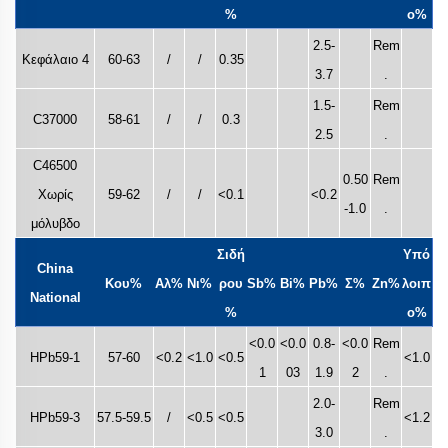
%
ο%
2.5-
Rem
Κεφάλαιο 4
60-63
/
/
0.35
3.7
.
1.5-
Rem
C37000
58-61
/
/
0.3
2.5
.
C46500
0.50
Rem
Χωρίς
59-62
/
/
<0.1
<0.2
-1.0
.
μόλυβδο
Σιδή
Υπό
China
Κου%
Αλ%
Νι%
ρου
Sb%
Bi%
Pb%
Σ%
Zn%
λοιπ
National
%
ο%
<0.0
<0.0
0.8-
<0.0
Rem
HPb59-1
57-60
<0.2
<1.0
<0.5
<1.0
1
03
1.9
2
.
2.0-
Rem
HPb59-3
57.5-59.5
/
<0.5
<0.5
<1.2
3.0
.