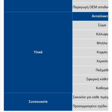
Παραγωγή OEM αποδεκτή
Ανταλλακτικ
Σώμα
Κάλυψη
Μπάλα
Υλικά
Κορμός
Χερούλι
Παξιμάδι
Σφαιρική κάθετη 
Καθίσμα
Σακούλα για κάθε τεμάχιο
Συσκευασία
Προσαρμοσμένο σχέδιο απ