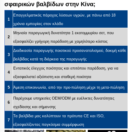
σφαιρικών βαλβίδων στην Κίνα;
Επαγγελματικός πάροχος λύσεων υγρών, με πάνω από 18
1
χρόνια εμπειρίας στον κλάδο
Μηνιαία παραγωγική δυνατότητα 1 εκατομμυρίου σετ, που
2
εξασφαλίζει γρήγορη παράδοση με χαμηλότερο κόστος
Διαδικασία παραγωγής ποιοτικού προσανατολισμού, δοκιμή κάθε
3
βαλβίδας κατά τη διάρκεια της παραγωγής
Εντατικός έλεγχος ποιότητας και επιτόπου παράδοση, για να
4
εξασφαλιστεί αξιόπιστη και σταθερή ποιότητα
5
Άμεση επικοινωνία, από την προ-πώληση μέχρι τη μετα-πώληση
Παρέχουμε υπηρεσίες OEM/ODM με ευέλικτες δυνατότητες
6
σχεδίασης και σήμανσης
Τα βαλβίδια μας καλύπτουν τα πρότυπα CE και ISO,
7
εξασφαλίζοντας παγκόσμια συμμόρφωση