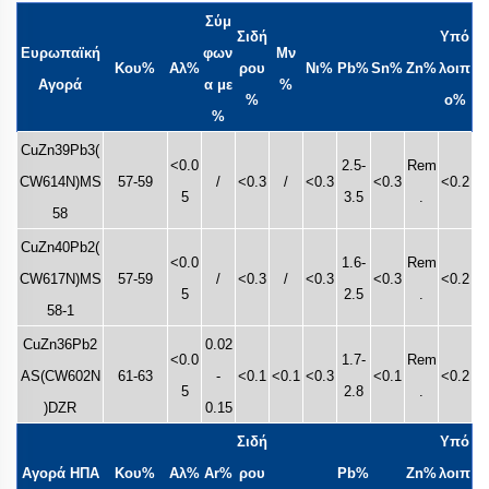
Σύμ
Σιδή
Υπό
Ευρωπαϊκή
φων
Μν
Κου%
Αλ%
ρου
Νι%
Pb%
Sn%
Zn%
λοιπ
Αγορά
α με
%
%
ο%
%
CuZn39Pb3(
<0.0
2.5-
Rem
CW614N)MS
57-59
/
<0.3
/
<0.3
<0.3
<0.2
5
3.5
.
58
CuZn40Pb2(
<0.0
1.6-
Rem
CW617N)MS
57-59
/
<0.3
/
<0.3
<0.3
<0.2
5
2.5
.
58-1
CuZn36Pb2
0.02
<0.0
1.7-
Rem
AS(CW602N
61-63
-
<0.1
<0.1
<0.3
<0.1
<0.2
5
2.8
.
)DZR
0.15
Σιδή
Υπό
Αγορά ΗΠΑ
Κου%
Αλ%
Ar%
ρου
Pb%
Zn%
λοιπ