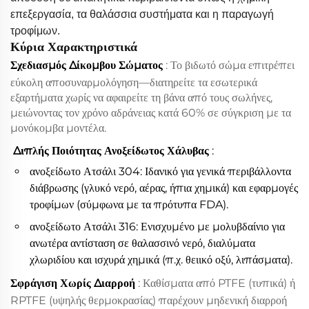
επεξεργασία, τα θαλάσσια συστήματα και η παραγωγή
τροφίμων.
Κύρια Χαρακτηριστικά
Σχεδιασμός Δίκομβου Σώματος
: Το βιδωτό σώμα επιτρέπει
εύκολη αποσυναρμολόγηση—διατηρείτε τα εσωτερικά
εξαρτήματα χωρίς να αφαιρείτε τη βάνα από τους σωλήνες,
μειώνοντας τον χρόνο αδράνειας κατά 60% σε σύγκριση με τα
μονόκομβα μοντέλα.
Διπλής Ποιότητας Ανοξείδωτος Χάλυβας
:
ανοξείδωτο Ατσάλι 304: Ιδανικό για γενικά περιβάλλοντα
διάβρωσης (γλυκό νερό, αέρας, ήπια χημικά) και εφαρμογές
τροφίμων (σύμφωνα με τα πρότυπα FDA).
ανοξείδωτο Ατσάλι 316: Ενισχυμένο με μολυβδαίνιο για
ανωτέρα αντίσταση σε θαλασσινό νερό, διαλύματα
χλωριδίου και ισχυρά χημικά (π.χ. θειικό οξύ, λιπάσματα).
Σφράγιση Χωρίς Διαρροή
: Καθίσματα από PTFE (τυπικά) ή
RPTFE (υψηλής θερμοκρασίας) παρέχουν μηδενική διαρροή