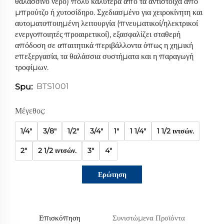
θαλασσινό νερό) πολύ καλύτερα από τα αντίστοιχα από
μπρούτζο ή χυτοσίδηρο. Σχεδιασμένο για χειροκίνητη και
αυτοματοποιημένη λειτουργία (πνευματικοί/ηλεκτρικοί
ενεργοποιητές προαιρετικοί), εξασφαλίζει σταθερή
απόδοση σε απαιτητικά περιβάλλοντα όπως η χημική
επεξεργασία, τα θαλάσσια συστήματα και η παραγωγή
τροφίμων.
BTS1001
Spu:
Μέγεθος:
1/4"
3/8"
1/2"
3/4"
1"
1 1/4"
1 1/2 ιντσών.
2"
2 1/2 ιντσών.
3"
4"
Ερώτηση
Επισκόπηση
Συνιστώμενα Προϊόντα