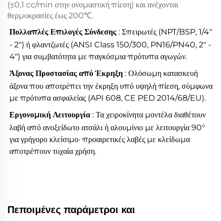
(≤0,1 cc/min στην ονομαστική πίεση) και ανέχονται
θερμοκρασίες έως 200℃.
Πολλαπλές Επιλογές Σύνδεσης
: Σπειρωτές (NPT/BSP, 1/4"
- 2") ή φλαντζωτές (ANSI Class 150/300, PN16/PN40, 2" -
4") για συμβατότητα με παγκόσμια πρότυπα αγωγών.
Άξονας Προστασίας από Έκρηξη
: Ολόσωμη κατασκευή
άξονα που αποτρέπει την έκρηξη υπό υψηλή πίεση, σύμφωνα
με πρότυπα ασφαλείας (API 608, CE PED 2014/68/EU).
Εργονομική Λειτουργία
: Τα χειροκίνητα μοντέλα διαθέτουν
λαβή από ανοξείδωτο ατσάλι ή αλουμίνιο με λειτουργία 90°
για γρήγορο κλείσιμο· προαιρετικές λαβές με κλείδωμα
αποτρέπουν τυχαία χρήση.
Βαλβίδα μείωσης πίεσης από ορείχαλκο, ρυθμιστής πίεσης εγκεκριμένος
WRAS, βαλβίδα πίεσης νερού 1/2" - 2", ρυθμιστής πίεσης από ορείχαλκο,
ρυθμιζόμενη βαλβίδα μείωσης πίεσης νερού
Πεποιμένες παράμετροι και