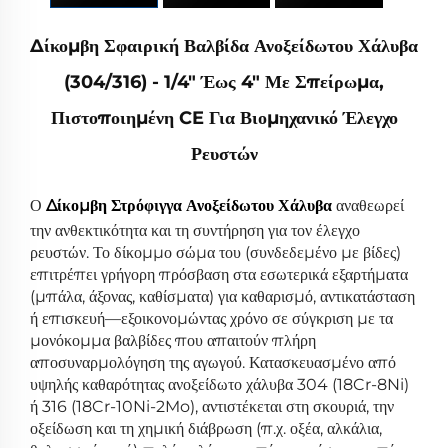
Δίκομβη Σφαιρική Βαλβίδα Ανοξείδωτου Χάλυβα
(304/316) - 1/4" Έως 4" Με Σπείρωμα,
Πιστοποιημένη CE Για Βιομηχανικό Έλεγχο
Ρευστών
Ο
Δίκομβη Στρόφιγγα Ανοξείδωτου Χάλυβα
αναθεωρεί
την ανθεκτικότητα και τη συντήρηση για τον έλεγχο
ρευστών. Το δίκομμο σώμα του (συνδεδεμένο με βίδες)
επιτρέπει γρήγορη πρόσβαση στα εσωτερικά εξαρτήματα
(μπάλα, άξονας, καθίσματα) για καθαρισμό, αντικατάσταση
ή επισκευή—εξοικονομώντας χρόνο σε σύγκριση με τα
μονόκομμα βαλβίδες που απαιτούν πλήρη
αποσυναρμολόγηση της αγωγού. Κατασκευασμένο από
υψηλής καθαρότητας ανοξείδωτο χάλυβα 304 (18Cr-8Ni)
ή 316 (18Cr-10Ni-2Mo), αντιστέκεται στη σκουριά, την
οξείδωση και τη χημική διάβρωση (π.χ. οξέα, αλκάλια,