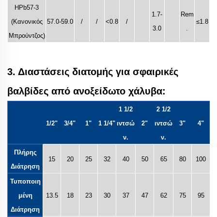
HPb57-3
1.7-
Rem
(Κανονικός
57.0-59.0
/
/
<0.8
/
≤1.8
3.0
.
Μπρούντζος)
3. Διαστάσεις διατομής για σφαιρικές
βαλβίδες από ανοξείδωτο χάλυβα:
1 1/2
2 1/2
1/2"
3/4"
1"
1 1/4"
ιντσώ
2"
ιντσώ
3"
4"
ν.
ν.
Πλήρης
15
20
25
32
40
50
65
80
100
Διάτρηση
Τυποποιη
μένη
13.5
18
23
30
37
47
62
75
95
Διάτρηση