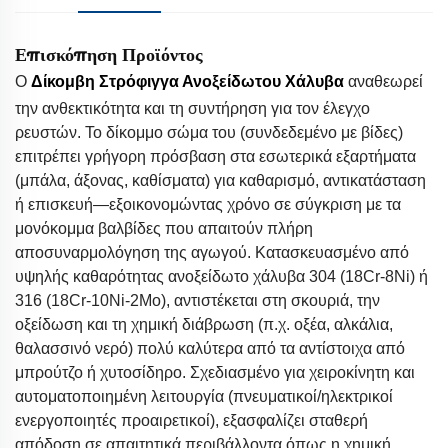
Επισκόπηση Προϊόντος
Ο
Δίκομβη Στρόφιγγα Ανοξείδωτου Χάλυβα
αναθεωρεί
την ανθεκτικότητα και τη συντήρηση για τον έλεγχο
ρευστών. Το δίκομμο σώμα του (συνδεδεμένο με βίδες)
επιτρέπει γρήγορη πρόσβαση στα εσωτερικά εξαρτήματα
(μπάλα, άξονας, καθίσματα) για καθαρισμό, αντικατάσταση
ή επισκευή—εξοικονομώντας χρόνο σε σύγκριση με τα
μονόκομμα βαλβίδες που απαιτούν πλήρη
αποσυναρμολόγηση της αγωγού. Κατασκευασμένο από
υψηλής καθαρότητας ανοξείδωτο χάλυβα 304 (18Cr-8Ni) ή
316 (18Cr-10Ni-2Mo), αντιστέκεται στη σκουριά, την
οξείδωση και τη χημική διάβρωση (π.χ. οξέα, αλκάλια,
θαλασσινό νερό) πολύ καλύτερα από τα αντίστοιχα από
μπρούτζο ή χυτοσίδηρο. Σχεδιασμένο για χειροκίνητη και
αυτοματοποιημένη λειτουργία (πνευματικοί/ηλεκτρικοί
ενεργοποιητές προαιρετικοί), εξασφαλίζει σταθερή
απόδοση σε απαιτητικά περιβάλλοντα όπως η χημική