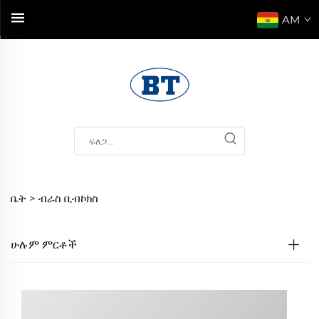
AM
ቤት >
ብራስ ቢብኮክስ
ሁሉም ምርቶች