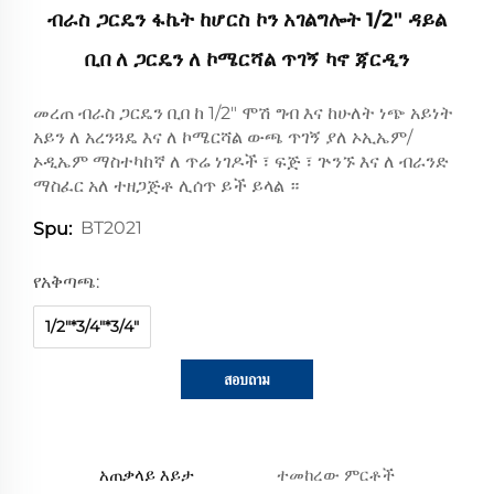
ብራስ ጋርዴን ፋኬት ከሆርስ ኮን አገልግሎት 1/2" ዳይል
ቢበ ለ ጋርዴን ለ ኮሜርሻል ጥገኝ ካኖ ጃርዲን
መረጠ ብራስ ጋርዴን ቢበ ከ 1/2" ሞሽ ግብ እና ከሁለት ነጭ አይነት
አይን ለ አረንጓዴ እና ለ ኮሜርሻል ውጫ ጥገኝ ያለ ኦኢኤም/
ኦዲኤም ማስተካከኛ ለ ጥሬ ነገዶች ፣ ፍጅ ፣ ጕንኙ እና ለ ብራንድ
ማስፈር አለ ተዘጋጅቶ ሊሰጥ ይች ይላል ።
BT2021
Spu:
የአቅጣጫ:
1/2"*3/4"*3/4"
สอบถาม
አጠቃላይ እይታ
ተመከረው ምርቶች