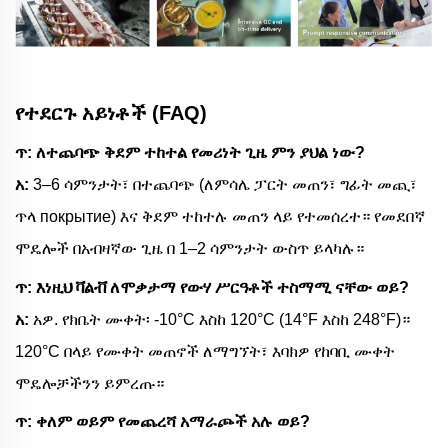
የተደርጉ አይነቶች (FAQ)
ጥ: ለተጨባጭ ቅደም ተከተል የመሪነት ጊዜ ምን ያህል ነው?
አ:
3–6 ሳምንታት፣ በተጨባጭ (ለምሳሌ ፓርት መጠን፣ ግፊት መጪ፣
ጥላ покрытие) እና ቅደም ተከተሉ መጠን ላይ የተመሰረተ። የመደበኛ
ሞዴሎች በአብዛኛው ጊዜ በ 1–2 ሳምንታት ውስጥ ይላካሉ።
ጥ: እነዚህ ቫልቭ ለሞቃታማ የውሃ ሥርዓቶች ተስማሚ ናቸው ወይ?
አ:
አዎ. የክቤት ሙቀት፡ -10°C እስከ 120°C (14°F እስከ 248°F)።
120°C በላይ የሙቀት መጠኖች ለማግኘት፣ እባክዎ የከባቢ ሙቀት
ሞዴሎቻችንን ይምረጡ።
ጥ: ቀለም ወይም የመጨረሻ አማራጮች አሉ ወይ?