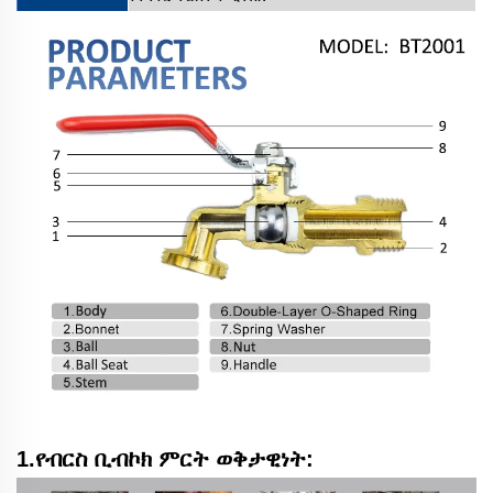
1.የብርስ ቢብኮክ ምርት ወቅታዊነት: