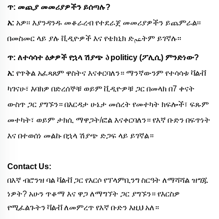
ጥ: መጪያ መመሪያዎችን ይሰጣሉ?
አ:
አዎ፡፡ እያንዳንዱ መቆራረብ የተደራጀ መመሪያዎችን ይጨምራል፡፡
በመስመር ላይ ያሉ ቪዲዮዎች እና የቴክኒክ ድعمትም ይገኛሉ፡፡
ጥ: ለተሳሳተ ዕቃዎች የኋላ ሽያጭ Ⴀ politicy (ፖሊሲ) ምንድነው?
አ:
የጥቅል አፈጻጸም ዋስትና እናቀርባለን። ማንኛውንም የተሳሳቱ ቫልቭ
ካገናሁ፣ እባክዎ በድረሰኞቹ ወይም ቪዲዮዎቹ ጋር በመላክ በ7 ቀናት
ውስጥ ጋር ያግኙን። በእርዳታ ሁኔታ መሰረት የመተካት ክፍሎች፣ ፍጹም
መተካት፣ ወይም ታክሲ ማዋጋት/ፎል እናቀርባለን። የእኛ ቡድን በፍጥነት
እና በተወሰነ መልኩ በኋላ ሽያጭ ድጋፍ ላይ ይገኛል።
Contact Us:
በእኛ ብሮንዝ ባል ቫልቭ ጋር የእርሶ የፕላምቢንግ ስርዓት ለማሻሻል ዝግጁ
ነዎት? አሁን ጥቆማ እና ዋጋ ለማግኘት ጋር ያግኙን። የእርስዎ
የሚፈልጉትን ቫልቭ ለመምረጥ የእኛ ቡድን እዚህ አለ።