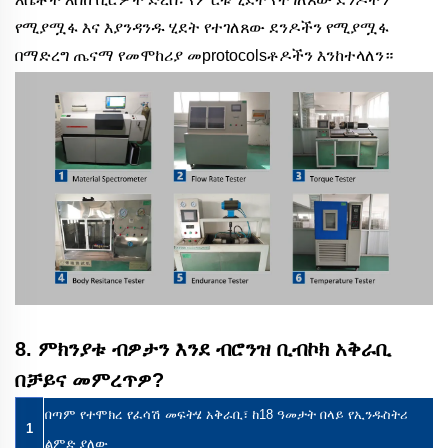
የሚያሟፋ እና እያንዳንዱ ሂደት የተገለጸው ደንዶችን የሚያሟፋ
በማድረግ ጤናማ የመሞከሪያ መprotocolsቶዶችን እንከተላለን።
8. ምክንያቱ ብዎታን እንደ ብሮንዝ ቢብኮክ አቅራቢ
በቻይና መምረጥዎ?
በጣም የተሞክረ የፈሳሽ መፍትሄ አቅራቢ፣ ከ18 ዓመታት በላይ የኢንዱስትሪ
1
ልምድ ያለው