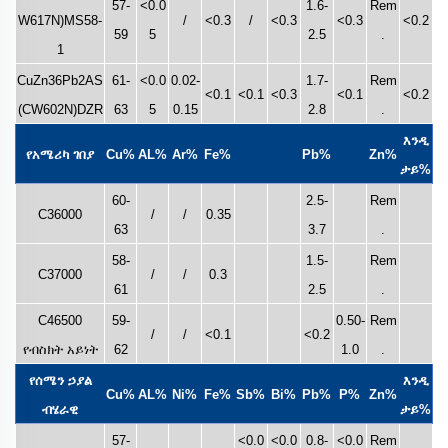
57-
<0.0
1.6-
Rem
W617N)MS58-
/
<0.3
/
<0.3
<0.3
<0.2
59
5
2.5
.
1
CuZn36Pb2AS
61-
<0.0
0.02-
1.7-
Rem
<0.1
<0.1
<0.3
<0.1
<0.2
(CW602N)DZR
63
5
0.15
2.8
.
እንዲ
የአሜሪካ ገበያ
Cu%
AL%
Ar%
Fe%
Pb%
Zn%
ታይ%
60-
2.5-
Rem
C36000
/
/
0.35
63
3.7
.
58-
1.5-
Rem
C37000
/
/
0.3
61
2.5
.
C46500
59-
0.50-
Rem
/
/
<0.1
<0.2
የብስክት አይነት
62
1.0
.
የሰሜን ኃያል
እንዲ
Cu%
AL%
Ni%
Fe%
Sb%
Bi%
Pb%
P%
Zn%
ብሄራዊ
ታይ%
57-
<0.0
<0.0
0.8-
<0.0
Rem