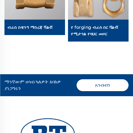
ብራስ ስዊንግ ማስረጃ ቫልቭ
የ forging ብራስ በር ቫልቭ
የሚታገል የባህር መዞር
ማንኛውም ሀሳብ ካለዎት እባክዎ
አንብብን
ያነጋግሩን