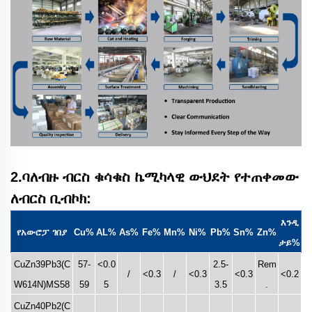
2.ባለብዙ ብርስ ቁሳቁስ ኬሚካላዊ ውህደት የተጠቀመው
ለብርስ ቢብኮክ:
እንዲ
የአውሮፓ ገበያ
Cu%
AL%
As%
Fe%
Mn%
Ni%
Pb%
Sn%
Zn%
ታይ%
CuZn39Pb3(C
57-
<0.0
2.5-
Rem
/
<0.3
/
<0.3
<0.3
<0.2
W614N)MS58
59
5
3.5
.
CuZn40Pb2(C