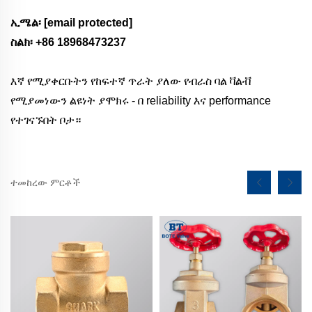
ኢሜል፡
[email protected]
ስልክ፡ +86 18968473237
እኛ የሚያቀርቡትን የከፍተኛ ጥራት ያለው የብራስ ባል ቫልቭ
የሚያመነውን ልዩነት ያሞክሩ - በ reliability እና performance
የተገናኙበት ቦታ።
ተመከረው ምርቶች