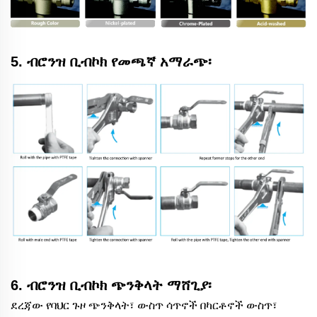
5. ብሮንዝ ቢብኮክ የመጫኛ አማራጭ፡
6. ብሮንዝ ቢብኮክ ጭንቅላት ማሸጊያ፡
ደረጃው የባህር ጉዞ ጭንቅላት፣ ውስጥ ሳጥኖች በካርቶኖች ውስጥ፣