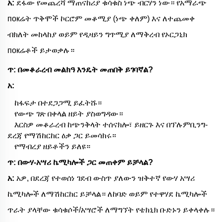
አ:
ደፋው የመጨረሻ ማጠናከሪያ ቁሳቁስ ነጭ ብርሃን ነው። የአማራጭ
покሬት ጥቅሞች ኮርሮም መቆሚያ (ነጭ ቀለም) እና ለተጨመቀ
ብክለት መከላከያ ወይም የዲዛይን ግጥሚያ ለማቅረብ የኦርጋኒክ
покሬቶች ይታወቃሉ።
ጥ: በመቆራረብ መልክዓ እንዴት መጠበቅ ይገባኛል?
አ:
ከፋፍታ በተደጋጋሚ ይፈትሹ።
የውጭ ገጽ በቀላል ዘይት ያስወግዳው።
እርስዎ መቆራረብ ከጭንቅላት ተሰናክሎ፣ ይዘርጉ እና በፕሉምቢንግ-
ደረጃ የማሽከርከር ዕቃ ጋር ይመሳክሩ።
የማብረያ ዘይቶችን ይለዩ።
ጥ: በውሃ-አሣሪ ኬሚካሎች ጋር መጠቀም ይቻላል?
አ:
አዎ, በደረጃ የተወሰነ ገደብ ውስጥ ያለውን ዝቅተኛ የውሃ አሣሪ
ኬሚካሎች ለማሽከርከር ይቻላል። ለከባድ ወይም የተዋሃደ ኬሚካሎች
ጥራት ያላቸው ቁሳቁሶች/አሣሮች ለማግኘት የቴክኒክ ቡድኑን ይቀላቀሉ።