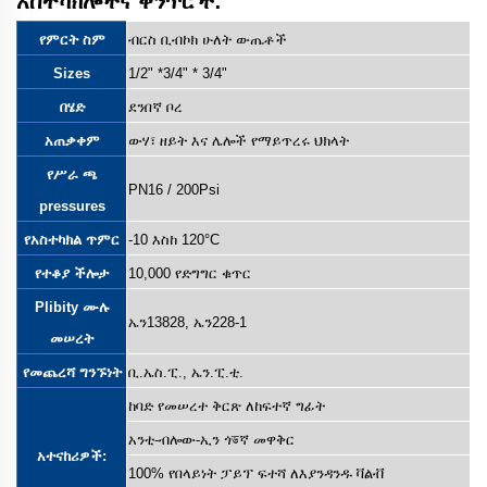
አስተካክሎችና ቅንጥሮች:
የምርት ስም
ብርስ ቢብኮክ
ሁለት ውጤቶች
Sizes
1/2" *3/4" * 3/4"
በሄድ
ደንበኛ ቦረ
አጠቃቀም
ውሃ፣ ዘይት እና ሌሎች የማይጥረሩ ህክላት
የሥራ ጫ
PN16 / 200Psi
pressures
የአስተካክል ጥምር
-10 እስከ 120°C
የተቆያ ችሎታ
10,000 የድግግር ቁጥር
Plibity ሙሉ
ኤን13828, ኤን228-1
መሠረት
የመጨረሻ ግንኙነት
ቢ.ኤስ.ፒ., ኤን.ፒ.ቲ.
ከባድ የመሠረተ ቅርጽ ለከፍተኛ ግፊት
አንቲ-ብሎው-ኢን ጎডኛ መዋቅር
አተናከሪዎች:
100% የበላይነት ፓይፕ ፍተሻ ለእያንዳንዱ ቫልቭ