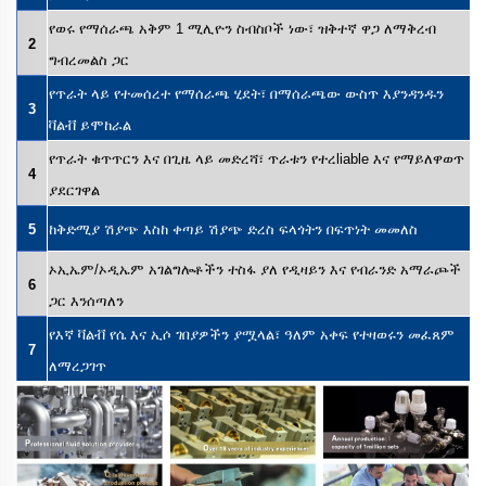
የወሩ የማሰራጫ አቅም 1 ሚሊዮን ስብስቦች ነው፣ ዝቅተኛ ዋጋ ለማቅረብ
2
ግብረመልስ ጋር
የጥራት ላይ የተመሰረተ የማሰራጫ ሂደት፣ በማሰራጫው ውስጥ እያንዳንዱን
3
ቫልቭ ይሞከራል
የጥራት ቁጥጥርን እና በጊዜ ላይ መድረሻ፣ ጥራቱን የተረliable እና የማይለዋወጥ
4
ያደርገዋል
5
ከቅድሚያ ሽያጭ እስከ ቀጣይ ሽያጭ ድረስ ፍላጎትን በፍጥነት መመለስ
ኦኢኤም/ኦዲኤም አገልግሎቶችን ተስፋ ያለ የዲዛይን እና የብራንድ አማራጮች
6
ጋር እንሰጣለን
የእኛ ቫልቭ የሴ እና ኢሶ ገበያዎችን ያሟላል፣ ዓለም አቀፍ የተዛወሩን መፈጸም
7
ለማረጋገጥ