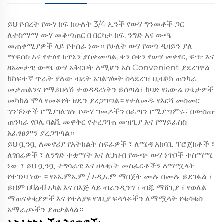
ይህ የብረት የውሃ ከፍ ከሁለት 3/4 ኢንች የውሃ ግንመቶች ጋር
ለተስማማ ውሃ መቆጣጠር በ በርካታ ከፍ, ንግድ እና ውጫ
መጠቀሚያዎች ላይ የተሰራ ነው። የሁለት ውሃ የወጣ ዲዛይን ያለ
ማፍሰስ እና የተለየ ክዋኔን ያስቀመጣል, ቀን በቀን የውሃ መቀየር, ፍጭ እና
ዘአመታዊ ውጫ ውሃ አቅርቦት ለሚሆን አስ Convenient ያደረገዋል
ከከፍተኛ ጥራት ያለው ብረት አገልግሎት ስላደረገ፣ ቢብኮክ ጠንካራ
መቃጠልንና የማይበላሽ ተወዳዳሪነትን ይሰጣል፣ ከባድ የአውሬ ሁኔታዎች
መካከል ሞላ የመቆየት ዘዴን ያረጋግጣል። የተለመዱ የእርሻ መስመር
ግንኙነቶች የሚያገለግሉ የውሃ ግመዶችን በፈጣን የሚያጣምሩ፣ በውስጡ
ጠንካራ የቦሌ ባልቪ መዋቅር የተረጋገጠ መዝጊያ እና የማይፈስስ
አፈፃፀምን ያረጋግጣል።
ይህ ቧንቧ ለመኖሪያ የአትክልት ስፍራዎች ፣ ለሜዳ አከባቢ ፕሮጀክቶች ፣
ለገበሬዎች ፣ ለንግድ ተቋማት እና ለህዝብ የውጭ ውሃ ነጥቦች ተስማሚ
ነው ፣ ይህ ቧንቧ ተግባራዊ እና ዘላቂነት መስፈርቶችን ለማሟላት
የተገነባ ነው ። የኦኤምኤም / ኦዲኤም ማበጀት ሙሉ በሙሉ ይደገፋል ፣
ይህም በቫልቭ አካል እና በእጅ ላይ ብራንዲንግ ፣ ብጁ ማሸጊያ ፣ የወለል
ማጠናቀቂያዎች እና የተለያዩ የገቢያ ፍላጎቶችን ለማሟላት የቁሳቁስ
አማራጮችን ያጠቃልላል።