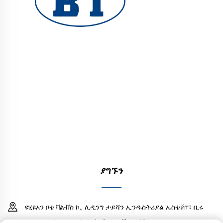
ዩሂዩአን ቦቴ ቫልቭ ኮ., ሊሚተድ የሚስክር የኢንዱስትሪ ቫልቭ
ለዘይት፣ ጋዝ እና ውሃ ስርዓቶች ያቀርባል። የመቆራረጥ እና
የመበስበስ የተጠበቀ ዲዛይን የተረliable ብራቭ አፈፃፀም
ያረጋግጣል። በዓለም ደረጃ መሐንዲሶች የተመሰረተ። አሁን ዋጋ
ይጠይቁ።
ያግኙን
ዩሂዩአን ቦቴ ቫልቭስ ኮ., ሊዲንግ ታይሻን ኢንዱስትሪያል ኤስቴйт፣ ቢሩ
ጊንጉያንግ ታውን፣ ዩሂዩአን ኮንትሪ፣ ዜጃንግ፣ ቻይና