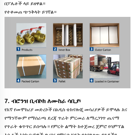
በፓሌቶች ላይ ይዘዋል።
የተቀመጠ ጭንቅላት ይገኛል።
7. ብሮንዝ ቢብኮክ ለሙከራ ሳቢያ፡
የእኛ የመሞከሪያ መድረኮች በአዲስ ቴክኖሎጂ መሳሪያዎች ይሞላሉ እና
የማንኛውም የማሰራጫ ደረጃ ጥራት ምርመራ ለማረጋገጥ ጤናማ
የጥራት ቁጥጥር ይሰጣሉ። የምርት ልማት ከተጀመረ ጀምሮ የሳምፕል
እሴቶች እስከ ቢሮዎች ድረስ፣ የምርቱ ሂደት የተገለጸው ደንዶችን