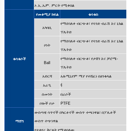
ኦ.ኢ.ኤም. ምርት የሚቀበል
የመቆሚያ ክፍል
ቁሳቁስ
የማደባለቀ ብርጭቆ፣ የሳንድ ብራሽ እና ኒክል
አካባቢ
ፕሌትድ
የማደባለቀ ብርጭቆ፣ የሳንድ ብራሽ እና ኒክል
ቦነት
ፕሌትድ
የማደባለቀ ብርጭቆ፣ የታሸገ እና ቻሮሜ-
ቁሳቁሶች
Ball
ፕሌትድ
አድርሻ
አሉሚኒየም ማያ የተሸፈነ በዕንቁላል
አራዒ
钅
ሰመንት
በራሶች
ቦሎች ቦታ
PTFE
ውስጣዊ ሳጥኖች በካርቶኖች ውስጥ ተጫነዋል፣ በፓሌቶች
ውስጥ ተጭነዋል
ማሸግ
የተቀየረ ቅርጸት የሚቀበለው